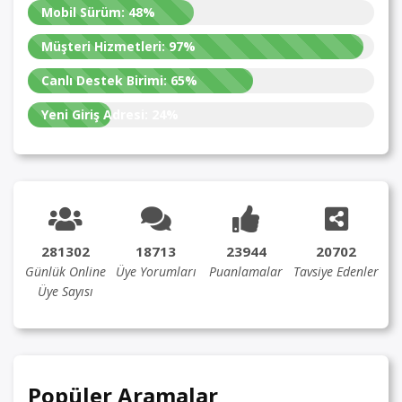
Mobil Sürüm:
48%
Müşteri Hizmetleri:
97%
Canlı Destek Birimi:
65%
Yeni Giriş Adresi:
24%
281302
18713
23944
20702
Günlük Online
Üye Yorumları
Puanlamalar
Tavsiye Edenler
Üye Sayısı
Popüler Aramalar