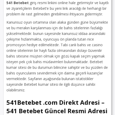
541 Betebet
giriş resmi linkini online hale getirmiştir ve kayıtlı
ve ziyaretçilerin Betebet’e bu yeni link aracılığı ile herhangi bir
problem ile rast gelmeden girebilmesi ihtiyacını gidermiştir.
Kanunsuz oyun ortamına olan alaka günden güne büyümekte
ve bu merakın karşılanması için de bahis sitelerinin fazlalığı
yükselmektedir. bunun sayesinde kanunsuz iddaa arasındaki
çekişme hızlanmakta, oyuncuyu ön planda tutan nice
promosyon hediye edilmektedir. Tabi canlı bahis ve casino
online sitelerinin bir hayli fazla olmasından dolayı Güvenilir
bahis sitesine müşteri olmak için gözü kapalı seçim yapmak
isteyen pek çok bahis müdavimleri bulunmaktadır. Betebet
kumar sitesi de bu durumun bilincine sahiptir ve bu yüzden de
bahis oyuncularını sevindirmek için daima geçerli kazançlar
vermektedir. Sayfanın aşağısında bulunan istatistikler
sayesinde Betebet kumar sitesi ile ilgili düşünce sahibi
olabilirsiniz.
541Betebet .com Direkt Adresi –
541 Betebet Güncel Resmi Adresi