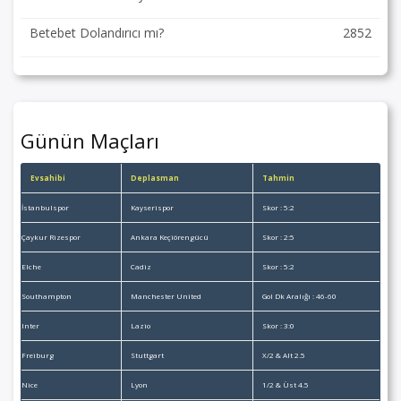
Betebet Dolandırıcı mı?
2852
Günün Maçları
Evsahibi
Deplasman
Tahmin
İstanbulspor
Kayserispor
Skor : 5:2
Çaykur Rizespor
Ankara Keçiörengücü
Skor : 2:5
Elche
Cadiz
Skor : 5:2
Southampton
Manchester United
Gol Dk Aralığı : 46-60
Inter
Lazio
Skor : 3:0
Freiburg
Stuttgart
X/2 & Alt 2.5
Nice
Lyon
1/2 & Üst 4.5