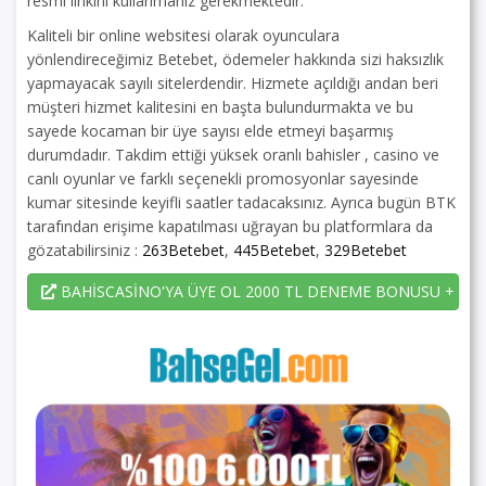
resmi linkini kullanmanız gerekmektedir.
Kaliteli bir online websitesi olarak oyunculara
yönlendireceğimiz Betebet, ödemeler hakkında sizi haksızlık
yapmayacak sayılı sitelerdendir. Hizmete açıldığı andan beri
müşteri hizmet kalitesini en başta bulundurmakta ve bu
sayede kocaman bir üye sayısı elde etmeyi başarmış
durumdadır. Takdim ettiği yüksek oranlı bahisler , casino ve
canlı oyunlar ve farklı seçenekli promosyonlar sayesinde
kumar sitesinde keyifli saatler tadacaksınız. Ayrıca bugün BTK
tarafından erişime kapatılması uğrayan bu platformlara da
gözatabilirsiniz :
263Betebet
,
445Betebet
,
329Betebet
BAHİSCASİNO'YA ÜYE OL 2000 TL DENEME BONUSU + 225