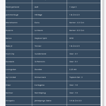
Nordsjælland
AaB
1 veya X
Jammerbugt
HB Køge
1 & Üst 2.5
Mariehamn
Oulu
Korner : 3.5 Üst
Auxerre
Le Havre
Korner : 0.5 Üst
Gorica
Hajduk Split
MS0
Roda JC
Telstar
1 & Üst 2.5
Hull City
Sunderland
Skor : 3:1
Dundalk
St Patrick’s
Skor : 5:1
Livingston
Dundee
2.25 Alt
Ayr United
Kilmarnock
Toplam Gol : 3
Eibar
Cartagena
Skor : 1:0
Kalmar
Norrköping
Skor : 1:5
Akropolis
Jönköpings Södra
1/X & Üst 3.5