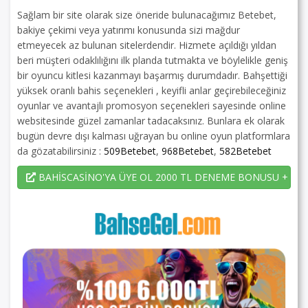
Sağlam bir site olarak size öneride bulunacağımız Betebet,
bakiye çekimi veya yatırımı konusunda sizi mağdur
etmeyecek az bulunan sitelerdendir. Hizmete açıldığı yıldan
beri müşteri odaklılığını ilk planda tutmakta ve böylelikle geniş
bir oyuncu kitlesi kazanmayı başarmış durumdadır. Bahşettiği
yüksek oranlı bahis seçenekleri , keyifli anlar geçirebileceğiniz
oyunlar ve avantajlı promosyon seçenekleri sayesinde online
websitesinde güzel zamanlar tadacaksınız. Bunlara ek olarak
bugün devre dışı kalması uğrayan bu online oyun platformlara
da gözatabilirsiniz :
509Betebet
,
968Betebet
,
582Betebet
BAHİSCASİNO'YA ÜYE OL 2000 TL DENEME BONUSU + 225