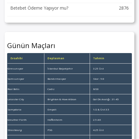
Betebet Ödeme Yapıyor mu?
2876
Günün Maçları
Evsahibi
Deplasman
Tahmin
Giresunspor
İstanbul Başakşehir
3.25 Üst
Samsunspor
Bandırmaspor
Skor : 5:0
Real Betis
Cadiz
MS0
Leicester City
Brighton & Hove Albion
Gol Dk Aralığı : 31-45
Sampdoria
Empoli
1/2 & Üst 3.5
Greuther Fürth
Hoffenheim
2.5 Alt
Strasbourg
PSG
4.25 Üst