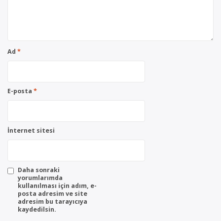
Ad
*
E-posta
*
İnternet sitesi
Daha sonraki
yorumlarımda
kullanılması için adım, e-
posta adresim ve site
adresim bu tarayıcıya
kaydedilsin.