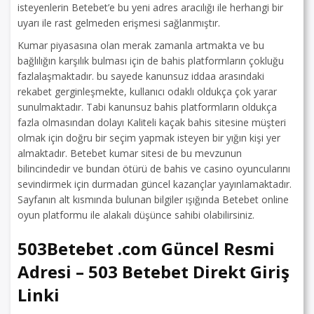
isteyenlerin Betebet’e bu yeni adres aracılığı ile herhangi bir
uyarı ile rast gelmeden erişmesi sağlanmıştır.
Kumar piyasasına olan merak zamanla artmakta ve bu
bağlılığın karşılık bulması için de bahis platformların çokluğu
fazlalaşmaktadır. bu sayede kanunsuz iddaa arasındaki
rekabet gerginleşmekte, kullanıcı odaklı oldukça çok yarar
sunulmaktadır. Tabi kanunsuz bahis platformların oldukça
fazla olmasından dolayı Kaliteli kaçak bahis sitesine müşteri
olmak için doğru bir seçim yapmak isteyen bir yığın kişi yer
almaktadır. Betebet kumar sitesi de bu mevzunun
bilincindedir ve bundan ötürü de bahis ve casino oyuncularını
sevindirmek için durmadan güncel kazançlar yayınlamaktadır.
Sayfanın alt kısmında bulunan bilgiler ışığında Betebet online
oyun platformu ile alakalı düşünce sahibi olabilirsiniz.
503Betebet .com Güncel Resmi
Adresi – 503 Betebet Direkt Giriş
Linki