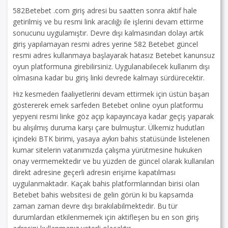
582Betebet .com giriş adresi bu saatten sonra aktif hale
getirilmiş ve bu resmi link aracılığı ile işlerini devam ettirme
sonucunu uygulamıştır. Devre dışı kalmasından dolayı artık
giriş yapılamayan resmi adres yerine 582 Betebet güncel
resmi adres kullanmaya başlayarak hatasız Betebet kanunsuz
oyun platformuna girebilirsiniz. Uygulanabilecek kullanım dışı
olmasına kadar bu giriş linki devrede kalmayı sürdürecektir.
Hız kesmeden faaliyetlerini devam ettirmek için üstün başarı
göstererek emek sarfeden Betebet online oyun platformu
yepyeni resmi linke göz açıp kapayıncaya kadar geçiş yaparak
bu alışılmış duruma karşı çare bulmuştur. Ülkemiz hudutları
içindeki BTK birimi, yasaya aykırı bahis statüsünde listelenen
kumar sitelerin vatanımızda çalışma yürütmesine hukuken
onay vermemektedir ve bu yüzden de güncel olarak kullanılan
direkt adresine geçerli adresin erişime kapatılması
uygulanmaktadır. Kaçak bahis platformlarından birisi olan
Betebet bahis websitesi de gelin görün ki bu kapsamda
zaman zaman devre dışı bırakılabilmektedir. Bu tür
durumlardan etkilenmemek için aktifleşen bu en son giriş