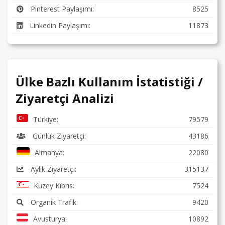
Pinterest Paylaşımı:
8525
Linkedin Paylaşımı:
11873
Ülke Bazlı Kullanım İstatistiği /
Ziyaretçi Analizi
Türkiye:
79579
Günlük Ziyaretçi:
43186
Almanya:
22080
Aylık Ziyaretçi:
315137
Kuzey Kıbrıs:
7524
Organik Trafik:
9420
Avusturya:
10892