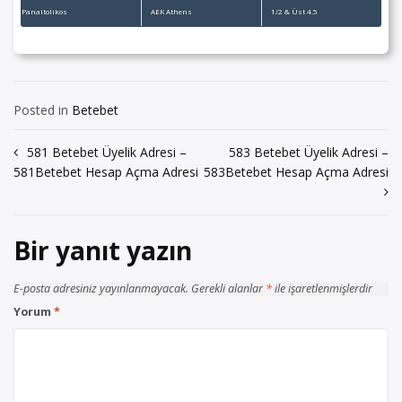
Panaitolikos
AEK Athens
1/2 & Üst 4.5
Posted in
Betebet
Yazı
581 Betebet Üyelik Adresi –
583 Betebet Üyelik Adresi –
581Betebet Hesap Açma Adresi
583Betebet Hesap Açma Adresi
gezinmesi
Bir yanıt yazın
E-posta adresiniz yayınlanmayacak.
Gerekli alanlar
*
ile işaretlenmişlerdir
Yorum
*