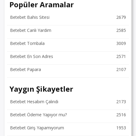
Popüler Aramalar
Betebet Bahis Sitesi
2679
Betebet Canlı Yardım
2585
Betebet Tombala
3009
Betebet En Son Adres
2571
Betebet Papara
2107
Yaygın Şikayetler
Betebet Hesabım Çalındı
2173
Betebet Ödeme Yapıyor mu?
2516
Betebet Giriş Yapamıyorum
1953