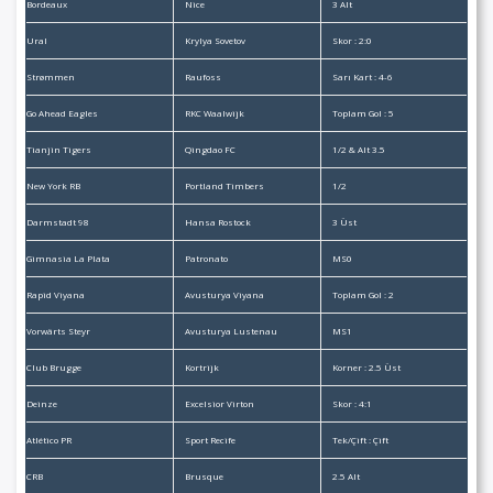
Bordeaux
Nice
3 Alt
Ural
Krylya Sovetov
Skor : 2:0
Strømmen
Raufoss
Sarı Kart : 4-6
Go Ahead Eagles
RKC Waalwijk
Toplam Gol : 5
Tianjin Tigers
Qingdao FC
1/2 & Alt 3.5
New York RB
Portland Timbers
1/2
Darmstadt 98
Hansa Rostock
3 Üst
Gimnasia La Plata
Patronato
MS0
Rapid Viyana
Avusturya Viyana
Toplam Gol : 2
Vorwärts Steyr
Avusturya Lustenau
MS1
Club Brugge
Kortrijk
Korner : 2.5 Üst
Deinze
Excelsior Virton
Skor : 4:1
Atlético PR
Sport Recife
Tek/Çift : Çift
CRB
Brusque
2.5 Alt