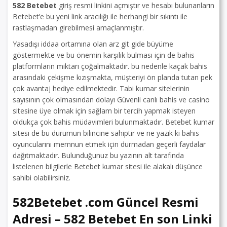
582 Betebet
giriş resmi linkini açmıştır ve hesabı bulunanların
Betebet’e bu yeni link aracılığı ile herhangi bir sıkıntı ile
rastlaşmadan girebilmesi amaçlanmıştır.
Yasadışı iddaa ortamına olan arz git gide büyüme
göstermekte ve bu önemin karşılık bulması için de bahis
platformların miktarı çoğalmaktadır. bu nedenle kaçak bahis
arasındaki çekişme kızışmakta, müşteriyi ön planda tutan pek
çok avantaj hediye edilmektedir. Tabi kumar sitelerinin
sayısının çok olmasından dolayı Güvenli canlı bahis ve casino
sitesine üye olmak için sağlam bir tercih yapmak isteyen
oldukça çok bahis müdavimleri bulunmaktadır. Betebet kumar
sitesi de bu durumun bilincine sahiptir ve ne yazık ki bahis
oyuncularını memnun etmek için durmadan geçerli faydalar
dağıtmaktadır. Bulunduğunuz bu yazının alt tarafında
listelenen bilgilerle Betebet kumar sitesi ile alakalı düşünce
sahibi olabilirsiniz.
582Betebet .com Güncel Resmi
Adresi – 582 Betebet En son Linki