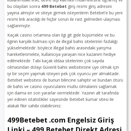
bu olaydan sonra
499 Betebet
giriş resmi giriş adresini
yayına almıştır ve siteye girmek isteyenlerin Betebet’e bu yeni
resmi link aracılığı ile hiçbir sorun ile rast gelmeden ulaşması
sağlanmıştır.
Kaçak casino ortamına olan ilgi git gide büyümekte ve bu
ilginin karşılık bulması için de illegal bahis sitelerinin fazlalığı
yükselmektedir. böylece illegal bahis arasındaki yarışma
hareketlenmekte, kullanıcıya yarayan nice kazanım hediye
edilmektedir. Tabi kaçak iddaa sitelerinin çok sayıda
olmasından dolayı Güvenli bahis websitesine üye olmak için
iyi bir seçim yapmak isteyen pek çok oyuncu yer almaktadır.
Betebet websitesi de bunun bilincine sahiptir ve bundan ötürü
de bahis ve casino oyuncularını mutlu olmalarını sağlamak
için daima en son yararlar vermektedir. Yazının alt tarafında
yer edinen istatistikler sayesinde Betebet kumar sitesi ile
alakalı fikir sahibi olabilirsiniz.
499Betebet .com Engelsiz Giriş
Linki – 499 Betebet Direkt Adresi