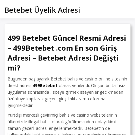
Skip
Betebet Üyelik Adresi
to
content
499 Betebet Güncel Resmi Adresi
– 499Betebet .com En son Giriş
Adresi – Betebet Adresi Değişti
mi?
Bugünden başlayarak Betebet bahis ve casino online sitesinin
direkt adresi
499Betebet
olarak yenilendi. Oluşan bu talihsiz
uygulama sonrasında , siteye girmek isteyenler gecikmeden
üzüntüye kapılarak geçerli giriş linki arama eforuna
girişmektedir.
Yurtdışı merkezli çevirimiçi bahis ve casino websitelerinin
ülkemizde illegal bahis olarak görülmesinden dolayı kimi
zaman geçerli adresi engellenmektedir. Betebet’in de
kullanımdaki linki, devre dışı kalması muamelesine uğramış ve