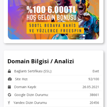
Domain Bilgisi / Analizi
Bağlantı Sertifikası (SSL):
Evet
Site Hızı:
92/100
Domain Kaydı:
26.05.2021
Google Dizin Durumu:
38661
Yandex Dizin Durumu
20456