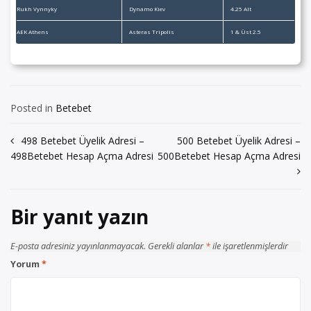
Rukh Vynnyky
Dynamo Kiev
4.25 Alt
AEK Athens
Asteras Tripolis
1 & Üst 2.5
Posted in
Betebet
Yazı
498 Betebet Üyelik Adresi –
500 Betebet Üyelik Adresi –
498Betebet Hesap Açma Adresi
500Betebet Hesap Açma Adresi
gezinmesi
Bir yanıt yazın
E-posta adresiniz yayınlanmayacak.
Gerekli alanlar
*
ile işaretlenmişlerdir
Yorum
*