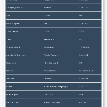
Jönköpings Södra
Östers
2.75 Üst
Sion
Zürih
İY1
Yverdon Sport
Wil
Skor : 1:1
Cosenza Calcio
Pisa
3 Üst
Larne
Glentoran
MS2
Pumas UNAM
Querétaro
1 & Alt 2.5
Jagiellonia Bialystok
Warta Poznan
Skor : 4:4
Rosenborg
Kristiansund
MS1
Tondela
V. Guimaraes
Korner : 2.5 Üst
Casa Pia
Penafiel
Skor : 3:4
Buftea
ChHindistan Târgovişte
3.25 Üst
Backa Topola
Partizan
MS0
Samsunspor
Çaykur Rizespor
4.25 Alt