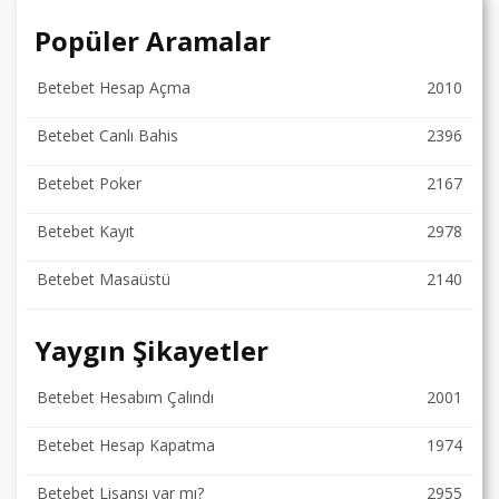
Popüler Aramalar
Betebet Hesap Açma
2010
Betebet Canlı Bahis
2396
Betebet Poker
2167
Betebet Kayıt
2978
Betebet Masaüstü
2140
Yaygın Şikayetler
Betebet Hesabım Çalındı
2001
Betebet Hesap Kapatma
1974
Betebet Lisansı var mı?
2955