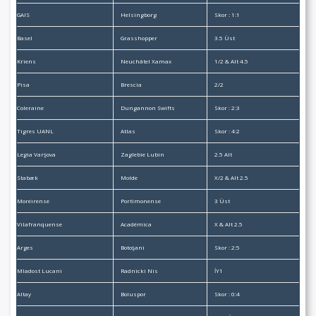
GAIS
Helsingborg
Skor : 1:1
Basel
Grasshopper
3.5 Üst
Kriens
Neuchâtel Xamax
1/2 & Alt 4.5
Pisa
Brescia
2/2
Coleraine
Dungannon Swifts
Skor : 2:3
Tigres UANL
Atlas
Skor : 4:2
Legia Varşova
Zaglebie Lubin
2.5 Alt
Stabæk
Molde
X/2 & Alt 2.5
Moreirense
Portimonense
3 Üst
Vilafranquense
Académica
X & Alt 2.5
Arges
Botoşani
Skor : 2:5
Mladost Lucani
Radnicki Nis
İY1
Altay
Boluspor
Skor : 0:4