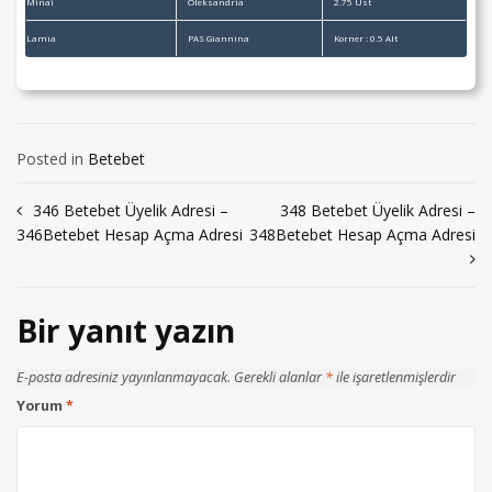
Minai
Oleksandria
2.75 Üst
Lamia
PAS Giannina
Korner : 0.5 Alt
Posted in
Betebet
Yazı
346 Betebet Üyelik Adresi –
348 Betebet Üyelik Adresi –
346Betebet Hesap Açma Adresi
348Betebet Hesap Açma Adresi
gezinmesi
Bir yanıt yazın
E-posta adresiniz yayınlanmayacak.
Gerekli alanlar
*
ile işaretlenmişlerdir
Yorum
*