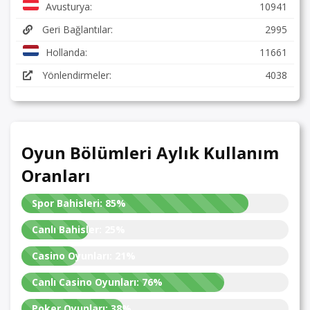
Avusturya:
10941
Geri Bağlantılar:
2995
Hollanda:
11661
Yönlendirmeler:
4038
Oyun Bölümleri Aylık Kullanım
Oranları
Spor Bahisleri:
85%
Canlı Bahisler:
25%
Casino Oyunları:
21%
Canlı Casino Oyunları:
76%
Poker Oyunları:
38%