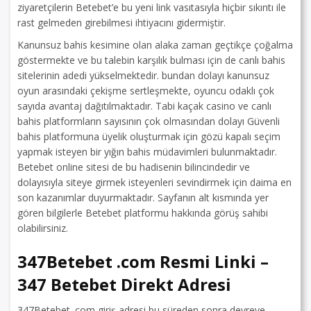
ziyaretçilerin Betebet’e bu yeni link vasıtasıyla hiçbir sıkıntı ile
rast gelmeden girebilmesi ihtiyacını gidermiştir.
Kanunsuz bahis kesimine olan alaka zaman geçtikçe çoğalma
göstermekte ve bu talebin karşılık bulması için de canlı bahis
sitelerinin adedi yükselmektedir. bundan dolayı kanunsuz
oyun arasındaki çekişme sertleşmekte, oyuncu odaklı çok
sayıda avantaj dağıtılmaktadır. Tabi kaçak casino ve canlı
bahis platformların sayısının çok olmasından dolayı Güvenli
bahis platformuna üyelik oluşturmak için gözü kapalı seçim
yapmak isteyen bir yığın bahis müdavimleri bulunmaktadır.
Betebet online sitesi de bu hadisenin bilincindedir ve
dolayısıyla siteye girmek isteyenleri sevindirmek için daima en
son kazanımlar duyurmaktadır. Sayfanın alt kısmında yer
gören bilgilerle Betebet platformu hakkında görüş sahibi
olabilirsiniz.
347Betebet .com Resmi Linki –
347 Betebet Direkt Adresi
347Betebet .com giriş adresi bu süreden sonra devreye