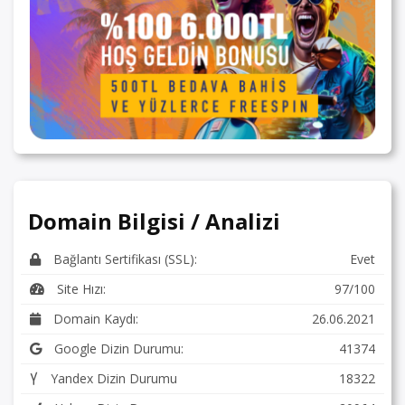
Domain Bilgisi / Analizi
Bağlantı Sertifikası (SSL):
Evet
Site Hızı:
97/100
Domain Kaydı:
26.06.2021
Google Dizin Durumu:
41374
Yandex Dizin Durumu
18322