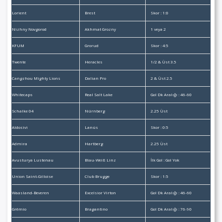
Lorient
Brest
Skor : 1:0
Nizhny Novgorod
Akhmat Grozny
1 veya 2
KFUM
Grorud
Skor : 4:5
Twente
Heracles
1/2 & Üst 3.5
Cangzhou Mighty Lions
Dalian Pro
2 & Üst 2.5
Whitecaps
Real Salt Lake
Gol Dk Aralığı : 46-60
Schalke 04
Nürnberg
2.25 Üst
Aldosivi
Lanús
Skor : 0:5
Admira
Hartberg
2.25 Üst
Avusturya Lustenau
Blau-Weiß Linz
İlk Gol : Gol Yok
Union Saint-Gilloise
Club Brugge
Skor : 1:5
Waasland-Beveren
Excelsior Virton
Gol Dk Aralığı : 46-60
Grêmio
Bragantino
Gol Dk Aralığı : 76-90