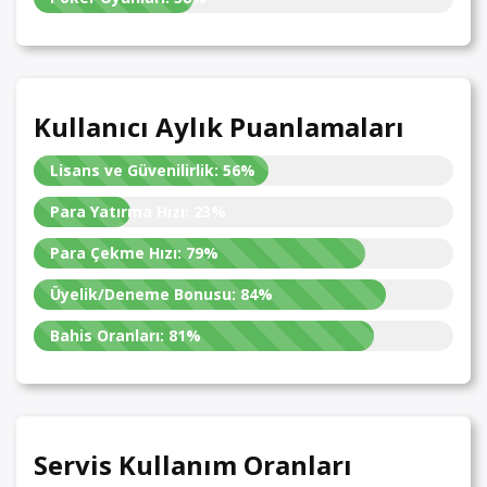
Kullanıcı Aylık Puanlamaları
Lisans ve Güvenilirlik:
56%
Para Yatırma Hızı:
23%
Para Çekme Hızı:
79%
Üyelik/Deneme Bonusu:
84%
Bahis Oranları:
81%
Servis Kullanım Oranları