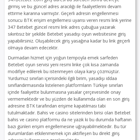
girmiş ve bu güncel adres aracılığı ile faaliyetlerini devam
ettirme kararına varmıştır. Geçerli adresin engellenmesi
sonucu BTK erişim engellemesi uyarısı veren resmi link yerine
347 Betebet güncel resmi link adres çubuğua yazarak
sıkıntısız bir şekilde Betebet yasadışı oyun websitesine giriş
yapabilirsiniz. Oluşabilecek giriş yasağına kadar bu link geçerli
olmaya devam edecektir.
Durmadan hizmet için yoğun tempoyla emek sarfeden
Betebet oyun servisi yeni resmi linke çok kısa zamanda
modifiye edilerek bu istenmeyen olaya karşı çözmüştür.
Yurdumuz sınırları içerisindeki ilgili birim, yasadışı iddaa
sınıflandırmasında listelenen platformların Türkiye sınırları
içinde faaliyette bulunmasına yasalar çerçevesinde onay
vermemektedir ve bu yüzden de kullanımda olan en son giriş
adresine BTK tarafından erişime kapatılması tabi
tutulmaktadır. Bahis ve casino sitelerinden birisi olan Betebet
bahis ve casino platformu da ne yazık ki bu durumda haftanın
bazı günleri erişim engellemesine uğrayabilmektedir. Bu tür
durumlardan etkilenmemek için aktifleşen bu direkt giriş