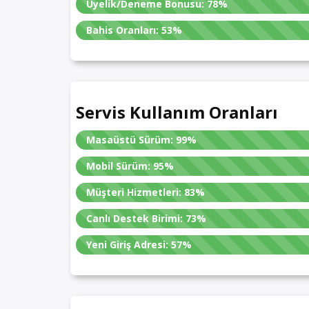
Üyelik/Deneme Bonusu:
78%
Bahis Oranları:
53%
Servis Kullanım Oranları
Masaüstü Sürüm:
99%
Mobil Sürüm:
95%
Müşteri Hizmetleri:
83%
Canlı Destek Birimi:
73%
Yeni Giriş Adresi:
57%