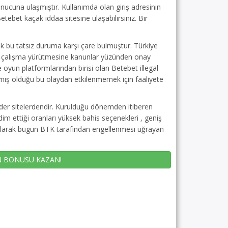
nucuna ulaşmıştır. Kullanımda olan giriş adresinin
tebet kaçak iddaa sitesine ulaşabilirsiniz. Bir
 bu tatsız duruma karşı çare bulmuştur. Türkiye
sinde çalışma yürütmesine kanunlar yüzünden onay
e oyun platformlarından birisi olan Betebet illegal
lışmış olduğu bu olaydan etkilenmemek için faaliyete
ender sitelerdendir. Kurulduğu dönemden itiberen
im ettiği oranları yüksek bahis seçenekleri , geniş
 olarak bugün BTK tarafından engellenmesi uğrayan
İN BONUSU KAZAN!