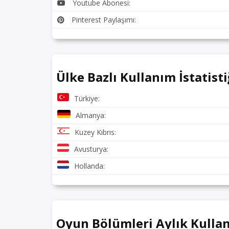
Youtube Abonesi:
Pinterest Paylaşımı:
Ülke Bazlı Kullanım İstatisti
Türkiye:
Almanya:
Kuzey Kıbrıs:
Avusturya:
Hollanda:
Oyun Bölümleri Aylık Kulla