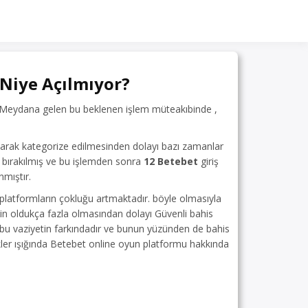
 Niye Açılmıyor?
. Meydana gelen bu beklenen işlem müteakıbinde ,
 olarak kategorize edilmesinden dolayı bazı zamanlar
 bırakılmış ve bu işlemden sonra
12 Betebet
giriş
nmıştır.
 platformların çokluğu artmaktadır. böyle olmasıyla
inin oldukça fazla olmasından dolayı Güvenli bahis
 bu vaziyetin farkındadır ve bunun yüzünden de bahis
kler ışığında Betebet online oyun platformu hakkında