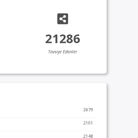
21286
Tavsiye Edenler
2679
2101
2148