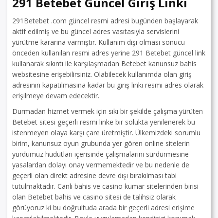
291 Betebet Güncel Giriş Linki
291Betebet .com güncel resmi adresi bugünden başlayarak
aktif edilmiş ve bu güncel adres vasıtasıyla servislerini
yürütme kararına varmıştır. Kullanım dışı olması sonucu
önceden kullanılan resmi adres yerine 291 Betebet güncel link
kullanarak sıkıntı ile karşılaşmadan Betebet kanunsuz bahis
websitesine erişebilirsiniz. Olabilecek kullanımda olan giriş
adresinin kapatılmasına kadar bu giriş linki resmi adres olarak
erişilmeye devam edecektir.
Durmadan hizmet vermek için sıkı bir şekilde çalışma yürüten
Betebet sitesi geçerli resmi linke bir solukta yenilenerek bu
istenmeyen olaya karşı çare üretmiştir. Ülkemizdeki sorumlu
birim, kanunsuz oyun grubunda yer gören online sitelerin
yurdumuz hudutları içerisinde çalışmalarını sürdürmesine
yasalardan dolayı onay vermemektedir ve bu nedenle de
geçerli olan direkt adresine devre dışı bırakılması tabi
tutulmaktadır. Canlı bahis ve casino kumar sitelerinden birisi
olan Betebet bahis ve casino sitesi de talihsiz olarak
görüyoruz ki bu doğrultuda arada bir geçerli adresi erişime