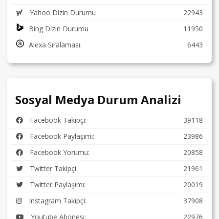
Yahoo Dizin Durumu
22943
Bing Dizin Durumu
11950
Alexa Sıralaması:
6443
Sosyal Medya Durum Analizi
Facebook Takipçi:
39118
Facebook Paylaşımı:
23986
Facebook Yorumu:
20858
Twitter Takipçi:
21961
Twitter Paylaşımı:
20019
Instagram Takipçi:
37908
Youtube Abonesi:
22976