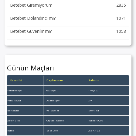
Betebet Giremiyorum
2835
Betebet Dolandırıcı mı?
1071
Betebet Güvenilir mi?
1058
Günün Maçları
Evsahibi
Deplasman
Tahmin
Fenerbahçe
Göztepe
1 veya X
Pendikspor
Adanaspor
X/X
Barcelona
Valladolid
Skor : 4:1
Aston Villa
Crystal Palace
Korner : Çift
Roma
Sassuolo
2 & Alt 2.5