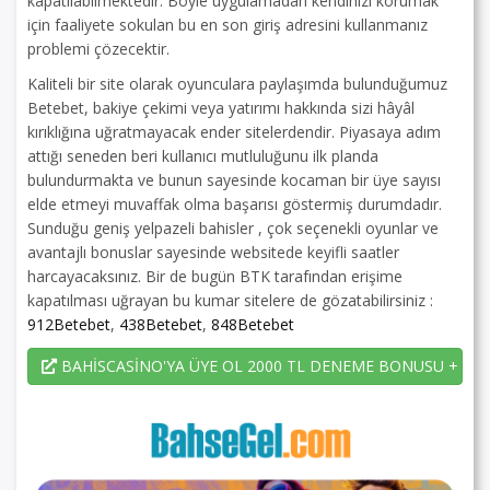
kapatılabilmektedir. Böyle uygulamadan kendinizi korumak
için faaliyete sokulan bu en son giriş adresini kullanmanız
problemi çözecektir.
Kaliteli bir site olarak oyunculara paylaşımda bulunduğumuz
Betebet, bakiye çekimi veya yatırımı hakkında sizi hâyâl
kırıklığına uğratmayacak ender sitelerdendir. Piyasaya adım
attığı seneden beri kullanıcı mutluluğunu ilk planda
bulundurmakta ve bunun sayesinde kocaman bir üye sayısı
elde etmeyi muvaffak olma başarısı göstermiş durumdadır.
Sunduğu geniş yelpazeli bahisler , çok seçenekli oyunlar ve
avantajlı bonuslar sayesinde websitede keyifli saatler
harcayacaksınız. Bir de bugün BTK tarafından erişime
kapatılması uğrayan bu kumar sitelere de gözatabilirsiniz :
912Betebet
,
438Betebet
,
848Betebet
BAHİSCASİNO'YA ÜYE OL 2000 TL DENEME BONUSU + 225