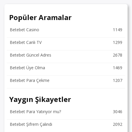
Popüler Aramalar
Betebet Casino
1149
Betebet Canlı TV
1299
Betebet Güncel Adres
2678
Betebet Üye Olma
1469
Betebet Para Çekme
1207
Yaygın Şikayetler
Betebet Para Yatırıyor mu?
3046
Betebet Şifrem Çalındı
2092