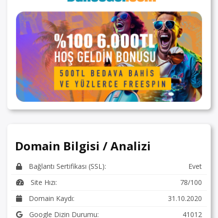
Domain Bilgisi / Analizi
Bağlantı Sertifikası (SSL):
Evet
Site Hızı:
78/100
Domain Kaydı:
31.10.2020
Google Dizin Durumu:
41012