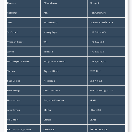
Huesca
FC Andorra
X veya 2
Varberg
AIK
Tek/Çift : Çift
GAIS
Falkenberg
Korner Aralığı : 12+
St. Gallen
Young Boys
1/2 & Üst 4.5
Yverdon Sport
Wil
1/2 & Alt 3.5
Genoa
Venezia
1/2 & Alt 3.5
Warrenpoint Town
Ballymena United
Tek/Çift : Çift
Toluca
Tigres UANL
2.25 Üst
Stal Mielec
Nieciecza
X & Alt 2.5
Rosenborg
Odd Grenland
Gol Dk Aralığı : 1-15
Belenenses
Paços de Ferreira
4 Alt
Académica
Mafra
Skor : 2:5
Voluntari
Buftea
2 Alt
Radnicki Kragujevac
Cukaricki
İlk Gol : Gol Yok