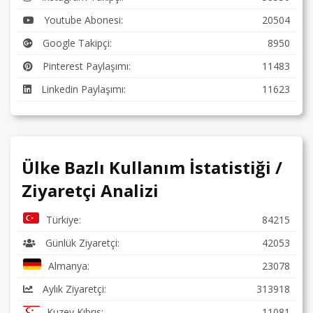
Youtube Abonesi:
20504
Google Takipçi:
8950
Pinterest Paylaşımı:
11483
Linkedin Paylaşımı:
11623
Ülke Bazlı Kullanım İstatistiği /
Ziyaretçi Analizi
Türkiye:
84215
Günlük Ziyaretçi:
42053
Almanya:
23078
Aylık Ziyaretçi:
313918
Kuzey Kıbrıs:
11081