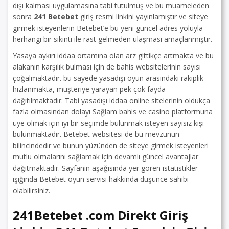
dışı kalması uygulamasına tabi tutulmuş ve bu muameleden
sonra
241 Betebet
giriş resmi linkini yayınlamıştır ve siteye
girmek isteyenlerin Betebet’e bu yeni güncel adres yoluyla
herhangi bir sıkıntı ile rast gelmeden ulaşması amaçlanmıştır.
Yasaya aykırı iddaa ortamına olan arz gittikçe artmakta ve bu
alakanın karşılık bulması için de bahis websitelerinin sayısı
çoğalmaktadır. bu sayede yasadışı oyun arasındaki rakiplik
hızlanmakta, müşteriye yarayan pek çok fayda
dağıtılmaktadır. Tabi yasadışı iddaa online sitelerinin oldukça
fazla olmasından dolayı Sağlam bahis ve casino platformuna
üye olmak için iyi bir seçimde bulunmak isteyen sayısız kişi
bulunmaktadır. Betebet websitesi de bu mevzunun
bilincindedir ve bunun yüzünden de siteye girmek isteyenleri
mutlu olmalarını sağlamak için devamlı güncel avantajlar
dağıtmaktadır. Sayfanın aşağısında yer gören istatistikler
ışığında Betebet oyun servisi hakkında düşünce sahibi
olabilirsiniz.
241Betebet .com Direkt Giriş