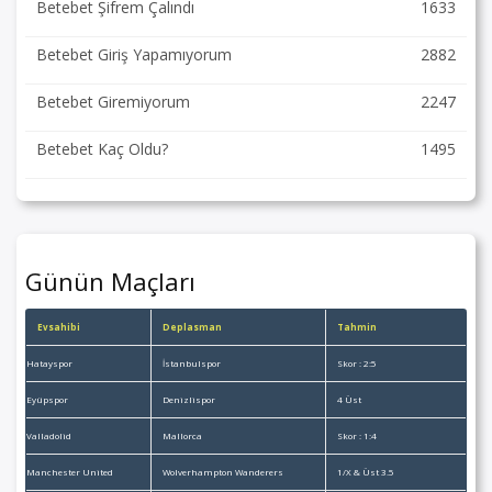
Betebet Şifrem Çalındı
1633
Betebet Giriş Yapamıyorum
2882
Betebet Giremiyorum
2247
Betebet Kaç Oldu?
1495
Günün Maçları
Evsahibi
Deplasman
Tahmin
Hatayspor
İstanbulspor
Skor : 2:5
Eyüpspor
Denizlispor
4 Üst
Valladolid
Mallorca
Skor : 1:4
Manchester United
Wolverhampton Wanderers
1/X & Üst 3.5