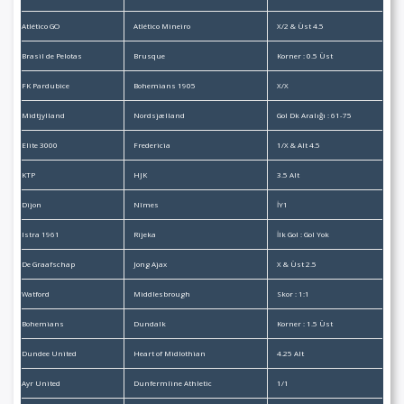
Atlético GO
Atlético Mineiro
X/2 & Üst 4.5
Brasil de Pelotas
Brusque
Korner : 0.5 Üst
FK Pardubice
Bohemians 1905
X/X
Midtjylland
Nordsjælland
Gol Dk Aralığı : 61-75
Elite 3000
Fredericia
1/X & Alt 4.5
KTP
HJK
3.5 Alt
Dijon
Nîmes
İY1
Istra 1961
Rijeka
İlk Gol : Gol Yok
De Graafschap
Jong Ajax
X & Üst 2.5
Watford
Middlesbrough
Skor : 1:1
Bohemians
Dundalk
Korner : 1.5 Üst
Dundee United
Heart of Midlothian
4.25 Alt
Ayr United
Dunfermline Athletic
1/1