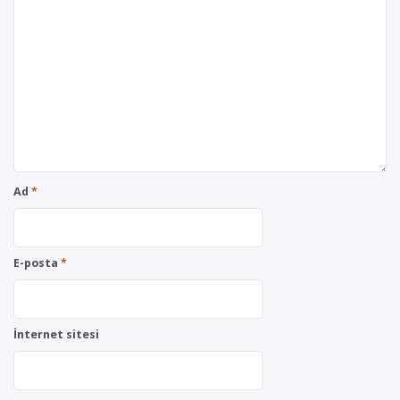
Ad
*
E-posta
*
İnternet sitesi