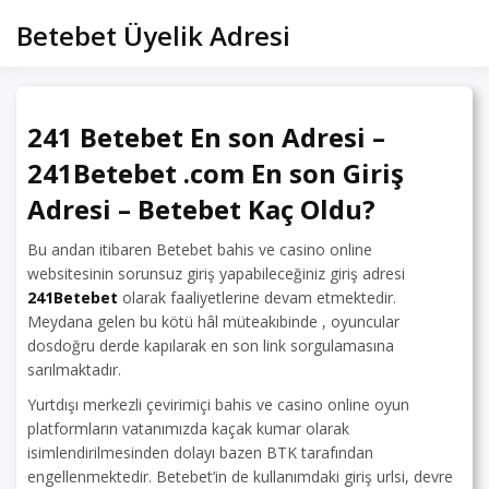
Skip
Betebet Üyelik Adresi
to
content
241 Betebet En son Adresi –
241Betebet .com En son Giriş
Adresi – Betebet Kaç Oldu?
Bu andan itibaren Betebet bahis ve casino online
websitesinin sorunsuz giriş yapabileceğiniz giriş adresi
241Betebet
olarak faaliyetlerine devam etmektedir.
Meydana gelen bu kötü hâl müteakıbinde , oyuncular
dosdoğru derde kapılarak en son link sorgulamasına
sarılmaktadır.
Yurtdışı merkezli çevirimiçi bahis ve casino online oyun
platformların vatanımızda kaçak kumar olarak
isimlendirilmesinden dolayı bazen BTK tarafından
engellenmektedir. Betebet’in de kullanımdaki giriş urlsi, devre