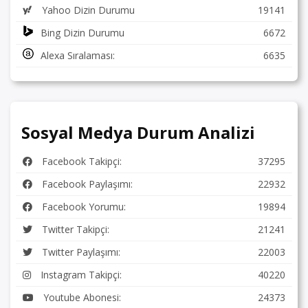
Yahoo Dizin Durumu
19141
Bing Dizin Durumu
6672
Alexa Sıralaması:
6635
Sosyal Medya Durum Analizi
Facebook Takipçi:
37295
Facebook Paylaşımı:
22932
Facebook Yorumu:
19894
Twitter Takipçi:
21241
Twitter Paylaşımı:
22003
Instagram Takipçi:
40220
Youtube Abonesi:
24373