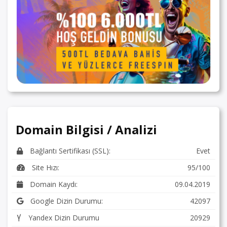
Domain Bilgisi / Analizi
Bağlantı Sertifikası (SSL):
Evet
Site Hızı:
95/100
Domain Kaydı:
09.04.2019
Google Dizin Durumu:
42097
Yandex Dizin Durumu
20929