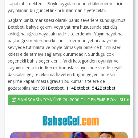
kapatılabilmektedir. Böyle uygulamadan etkilenmemek için
yayınlanan bu güncel linkini kullanmanız yetecektir.
Sağlam bir kumar sitesi olarak bahis severlere sunduğumuz
Betebet, bakiye çekimi veya yatırımı hususunda sizi düş
kırıklığına uğratmayacak nadir sitelerdendir. Yayın hayatına
başladığı süreden beri kullanıcı memnuniyetini apayrı bir
seviyede tutmakta ve böyle olmasıyla binlerce bir müşteri
kitlesi elde etmeyi sağlamış durumdadır. Sunduğu çok
seçenekli bahis seçenkleri , farklı kategoriden oyunlar ve
kaybınızı en aza indirecek bonuslar sayesinde sitede keyifli
dakikalar geçireceksiniz. İlaveten bugün geçerli adresin
erişime kapatılması uğrayan bu kumar sitelere de
gözatabilirsiniz :
891Betebet
,
114Betebet
,
542Betebet
BAHİSCASİNO'YA ÜYE OL 2000 TL DENEME BONUSU + 225