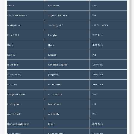
Remo
Londrina
1/2
Ceské Budejovice
Sigma Olomouc
İY0
Midtjylland
SønderjyskE
1/2 & Üst 3.5
Elite 3000
Lyngby
2.25 Üst
Oulu
Ilves
4.25 Üst
Nancy
Nîmes
İY2
Istra 1961
Dinamo Zagreb
Skor : 1:2
Almere City
Jong PSV
Skor : 1:1
Burnley
Luton Town
Skor : 5:1
Longford Town
Finn Harps
X/2
Livingston
Motherwell
1/1
Ayr United
Arbroath
2/X
Racing Santander
Eibar
2.75 Üst
Halmstad
Hammarby
Skor : 4:4