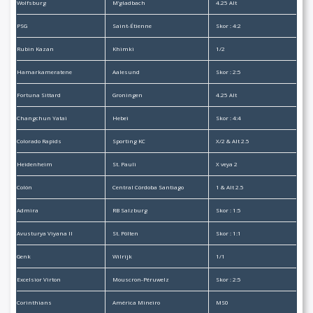
Wolfsburg
M’gladbach
4.25 Alt
PSG
Saint-Étienne
Skor : 4:2
Rubin Kazan
Khimki
1/2
Hamarkameratene
Aalesund
Skor : 2:5
Fortuna Sittard
Groningen
4.25 Alt
Changchun Yatai
Hebei
Skor : 4:4
Colorado Rapids
Sporting KC
X/2 & Alt 2.5
Heidenheim
St. Pauli
X veya 2
Colón
Central Córdoba Santiago
1 & Alt 2.5
Admira
RB Salzburg
Skor : 1:5
Avusturya Viyana II
St. Pölten
Skor : 1:1
Genk
Wilrijk
1/1
Excelsior Virton
Mouscron-Péruwelz
Skor : 2:5
Corinthians
América Mineiro
MS0