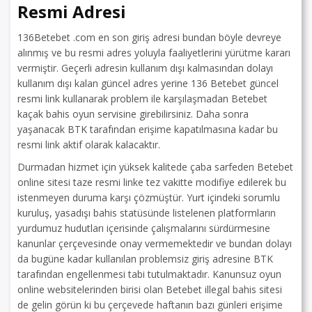
Resmi Adresi
136Betebet .com en son giriş adresi bundan böyle devreye
alınmış ve bu resmi adres yoluyla faaliyetlerini yürütme kararı
vermiştir. Geçerli adresin kullanım dışı kalmasından dolayı
kullanım dışı kalan güncel adres yerine 136 Betebet güncel
resmi link kullanarak problem ile karşılaşmadan Betebet
kaçak bahis oyun servisine girebilirsiniz. Daha sonra
yaşanacak BTK tarafından erişime kapatılmasına kadar bu
resmi link aktif olarak kalacaktır.
Durmadan hizmet için yüksek kalitede çaba sarfeden Betebet
online sitesi taze resmi linke tez vakitte modifiye edilerek bu
istenmeyen duruma karşı çözmüştür. Yurt içindeki sorumlu
kuruluş, yasadışı bahis statüsünde listelenen platformların
yurdumuz hudutları içerisinde çalışmalarını sürdürmesine
kanunlar çerçevesinde onay vermemektedir ve bundan dolayı
da bugüne kadar kullanılan problemsiz giriş adresine BTK
tarafından engellenmesi tabi tutulmaktadır. Kanunsuz oyun
online websitelerinden birisi olan Betebet illegal bahis sitesi
de gelin görün ki bu çerçevede haftanın bazı günleri erişime