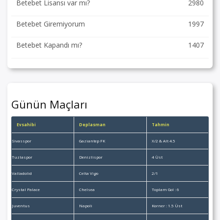
Betebet Lisansı var mı?
2980
Betebet Giremiyorum
1997
Betebet Kapandı mı?
1407
Günün Maçları
Evsahibi
Deplasman
Tahmin
Sivasspor
Gaziantep FK
X/2 & Alt 4.5
Tuzlaspor
Denizlispor
4 Üst
Valladolid
Celta Vigo
2/1
Crystal Palace
Chelsea
Toplam Gol : 6
Juventus
Napoli
Korner : 1.5 Üst