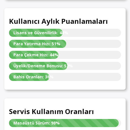
Kullanıcı Aylık Puanlamaları
Lisans ve Güvenilirlik:
48%
Para Yatırma Hızı:
51%
Para Çekme Hızı:
44%
Üyelik/Deneme Bonusu:
52%
Bahis Oranları:
36%
Servis Kullanım Oranları
Masaüstü Sürüm:
98%