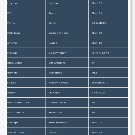
Lugano
Luzern
Skor : 0:3
Wil
Aarau
Skor : 3:4
Parma
Como
X/2 & Alt 3.5
Portadown
Carrick Rangers
Skor : 2:5
América
Juárez
Skor : 1:0
Cracovia
Slask Wroclaw
Korner : 4.5 Alt
Bodø / Glimt
Odd Grenland
1/1
Boavista
Famalicão
MS2
Chaves
Academico Viseu
Toplam Gol : 3
Botoşani
UTA Arad
1 & Üst 2.5
Radnik Surdulica
Crvena Zvezda
2/X
Erzurumspor
Kocaelispor
1/X
Mariupol’
Kolos Kovalivka
Skor : 5:4
Asteras Tripolis
Ionikos
Skor : 1:3