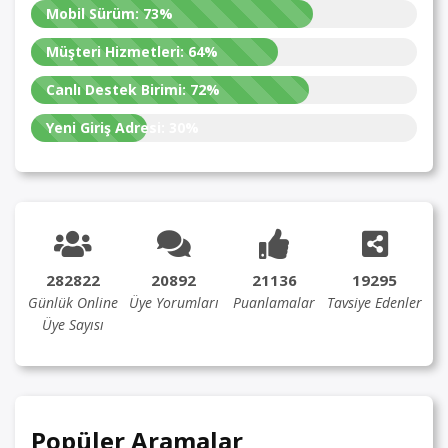
Mobil Sürüm:
73%
Müşteri Hizmetleri:
64%
Canlı Destek Birimi:
72%
Yeni Giriş Adresi:
30%
282822
20892
21136
19295
Günlük Online
Üye Yorumları
Puanlamalar
Tavsiye Edenler
Üye Sayısı
Popüler Aramalar