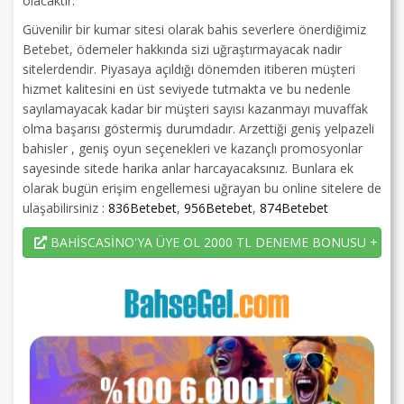
olacaktır.
Güvenilir bir kumar sitesi olarak bahis severlere önerdiğimiz
Betebet, ödemeler hakkında sizi uğraştırmayacak nadir
sitelerdendir. Piyasaya açıldığı dönemden itiberen müşteri
hizmet kalitesini en üst seviyede tutmakta ve bu nedenle
sayılamayacak kadar bir müşteri sayısı kazanmayı muvaffak
olma başarısı göstermiş durumdadır. Arzettiği geniş yelpazeli
bahisler , geniş oyun seçenekleri ve kazançlı promosyonlar
sayesinde sitede harika anlar harcayacaksınız. Bunlara ek
olarak bugün erişim engellemesi uğrayan bu online sitelere de
ulaşabilirsiniz :
836Betebet
,
956Betebet
,
874Betebet
BAHİSCASİNO'YA ÜYE OL 2000 TL DENEME BONUSU + 225