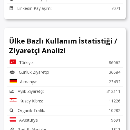
Linkedin Paylaşımı:
7071
Ülke Bazlı Kullanım İstatistiği /
Ziyaretçi Analizi
Türkiye:
86062
Günlük Ziyaretçi:
36684
Almanya:
23432
Aylık Ziyaretçi:
312111
Kuzey Kıbrıs:
11226
Organik Trafik:
10282
Avusturya:
9691
Geri Bağlantılar:
1313