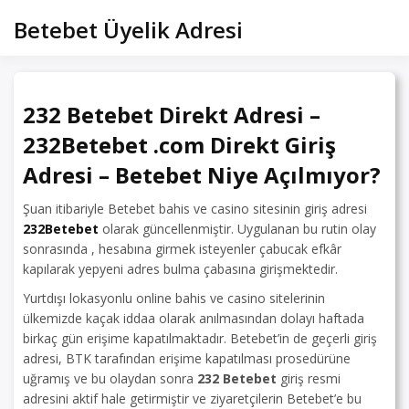
Skip
Betebet Üyelik Adresi
to
content
232 Betebet Direkt Adresi –
232Betebet .com Direkt Giriş
Adresi – Betebet Niye Açılmıyor?
Şuan itibariyle Betebet bahis ve casino sitesinin giriş adresi
232Betebet
olarak güncellenmiştir. Uygulanan bu rutin olay
sonrasında , hesabına girmek isteyenler çabucak efkâr
kapılarak yepyeni adres bulma çabasına girişmektedir.
Yurtdışı lokasyonlu online bahis ve casino sitelerinin
ülkemizde kaçak iddaa olarak anılmasından dolayı haftada
birkaç gün erişime kapatılmaktadır. Betebet’in de geçerli giriş
adresi, BTK tarafından erişime kapatılması prosedürüne
uğramış ve bu olaydan sonra
232 Betebet
giriş resmi
adresini aktif hale getirmiştir ve ziyaretçilerin Betebet’e bu