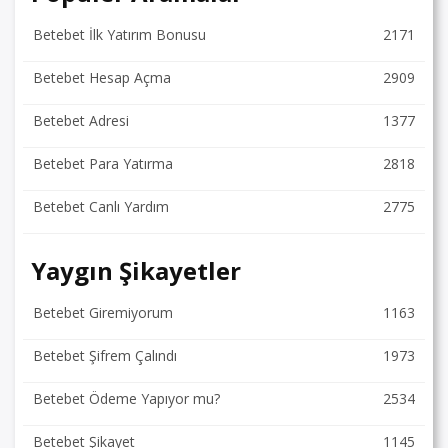
Betebet İlk Yatırım Bonusu
2171
Betebet Hesap Açma
2909
Betebet Adresi
1377
Betebet Para Yatırma
2818
Betebet Canlı Yardım
2775
Yaygın Şikayetler
Betebet Giremiyorum
1163
Betebet Şifrem Çalındı
1973
Betebet Ödeme Yapıyor mu?
2534
Betebet Şikayet
1145