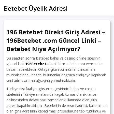
Skip
Betebet Üyelik Adresi
to
content
196 Betebet Direkt Giriş Adresi –
196Betebet .com Güncel Linki –
Betebet Niye Açılmıyor?
Bu saatten sonra Betebet bahis ve casino online sitesinin
güncel linki
196Betebet
olarak hizmetlerine ara vermeden
devam etmektedir. Ortaya çıkan bu münferit muamele
müteakıbinde , hesabı bulunanlar doğruca endişeye kapılarak
yeni adres arama uğraşına yumulmaktadır.
Türkiye dışı faaliyet gösteren çevirimiçi bahis ve casino
sitelerinin Türkiye sınırlarında kaçak kumar olarak lanse
edilmesinden dolayı bazı zamanlar kullanımda olan giriş
adresi kapatılmaktadır. Betebet’in de resmi adresi, kullanımda
olan giriş adresinin kapatılması prosedürüne tabi tutulmuş ve