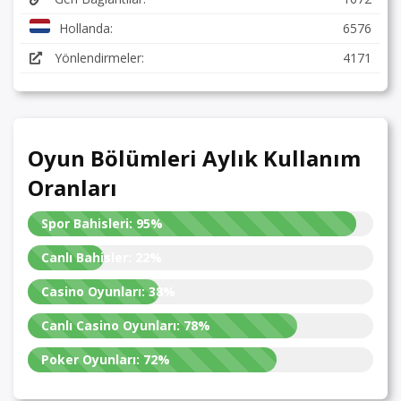
Hollanda:
6576
Yönlendirmeler:
4171
Oyun Bölümleri Aylık Kullanım
Oranları
Spor Bahisleri:
95%
Canlı Bahisler:
22%
Casino Oyunları:
38%
Canlı Casino Oyunları:
78%
Poker Oyunları:
72%