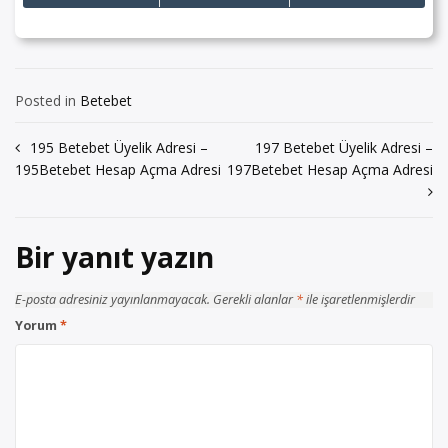
Posted in
Betebet
Yazı
195 Betebet Üyelik Adresi –
197 Betebet Üyelik Adresi –
195Betebet Hesap Açma Adresi
197Betebet Hesap Açma Adresi
gezinmesi
Bir yanıt yazın
E-posta adresiniz yayınlanmayacak.
Gerekli alanlar
*
ile işaretlenmişlerdir
Yorum
*