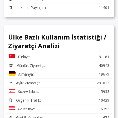
Linkedin Paylaşımı:
11401
Ülke Bazlı Kullanım İstatistiği /
Ziyaretçi Analizi
Türkiye:
81181
Günlük Ziyaretçi:
40943
Almanya:
19679
Aylık Ziyaretçi:
281013
Kuzey Kıbrıs:
5933
Organik Trafik:
10439
Avusturya:
6753
Geri Bağlantılar:
1672