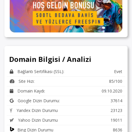
Domain Bilgisi / Analizi
Bağlantı Sertifikası (SSL):
Evet
Site Hızı:
85/100
Domain Kaydı:
09.10.2020
Google Dizin Durumu:
37614
Yandex Dizin Durumu
23123
Yahoo Dizin Durumu
19011
Bing Dizin Durumu
8636