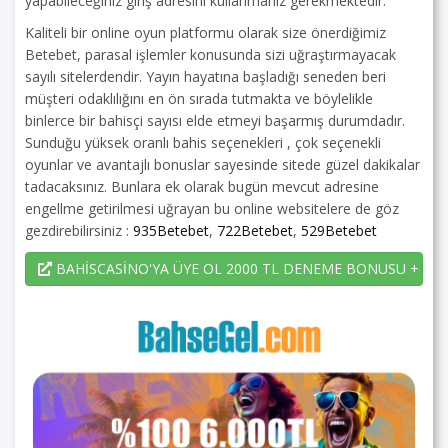
yapabileceğiniz giriş adresini kullanmanız gerekmektedir.
Kaliteli bir online oyun platformu olarak size önerdiğimiz
Betebet, parasal işlemler konusunda sizi uğraştırmayacak
sayılı sitelerdendir. Yayın hayatına başladığı seneden beri
müşteri odaklılığını en ön sırada tutmakta ve böylelikle
binlerce bir bahisçi sayısı elde etmeyi başarmış durumdadır.
Sunduğu yüksek oranlı bahis seçenekleri , çok seçenekli
oyunlar ve avantajlı bonuslar sayesinde sitede güzel dakikalar
tadacaksınız. Bunlara ek olarak bugün mevcut adresine
engellme getirilmesi uğrayan bu online websitelere de göz
gezdirebilirsiniz :
935Betebet
,
722Betebet
,
529Betebet
BAHİSCASİNO'YA ÜYE OL 2000 TL DENEME BONUSU + 225