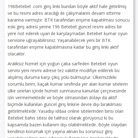
196Betebet .com giriş linki bundan böyle aktif hale getirilmiş
ve bu resmi adres aracılığı ile çalışmalarını devam ettirme
kararına varmıştır. BTK tarafından erişime kapatılması sonucu
eski giriş adresi yerine 196 Betebet güncel resmi adres bir
yere not ederek uyarı ile karşılaşmadan Betebet kumar oyun
servisine uğrayabilirsiniz. Yaşanabilecek yeni bir BTK
tarafından erişime kapatılmasına kadar bu giriş linki aktif
olacaktır.
Aralıksız hizmet için yoğun çaba sarfeden Betebet oyun
servisi yeni resmi adrese tez vakitte modifiye edilerek bu
alışılmış duruma karşı çıkış yolu bulmuştur. Ülkemizdeki
sorumlu birim, kaçak kumar sınıfında yer alan kumar sitelerin
ülke sınırları içinde hizmet sunmasına kanunlar çerçevesinde
izin vermemektedir ve böyle olmasından dolayı da aktif
biçimde kullanılan güncel giriş linkine devre dışı bırakılması
getirilmektedir. Yasadışı iddaa online sitelerinden birisi olan
Betebet bahis sitesi de talihsiz olarak görüyoruz ki bu
kapsamda bazen kullanım dışı olabilmektedir. Böyle olaydan
kendinizi korumak için yayına alınan bu sorunsuz giriş