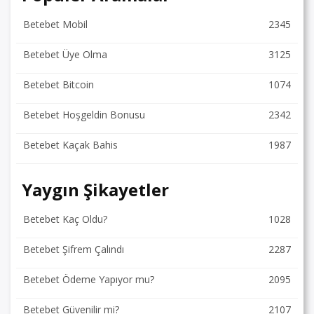
Betebet Mobil
2345
Betebet Üye Olma
3125
Betebet Bitcoin
1074
Betebet Hoşgeldin Bonusu
2342
Betebet Kaçak Bahis
1987
Yaygın Şikayetler
Betebet Kaç Oldu?
1028
Betebet Şifrem Çalındı
2287
Betebet Ödeme Yapıyor mu?
2095
Betebet Güvenilir mi?
2107