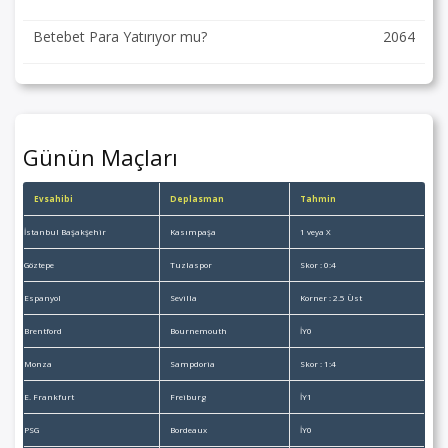
Betebet Para Yatırıyor mu?
2064
Günün Maçları
Evsahibi
Deplasman
Tahmin
İstanbul Başakşehir
Kasımpaşa
1 veya X
Göztepe
Tuzlaspor
Skor : 0:4
Espanyol
Sevilla
Korner : 2.5 Üst
Brentford
Bournemouth
İY0
Monza
Sampdoria
Skor : 1:4
E. Frankfurt
Freiburg
İY1
PSG
Bordeaux
İY0