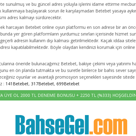
e sunulmuş ve bu güncel adres yoluyla işlerini idame ettirme mecburi
k kullanmaya başlayarak sorun ile karşılaşmadan Betebet yasaya aykırı ba
smi adres kalmayı sürdürecektir.
ek harcayan Betebet online oyun platformu en son adrese bir an önc
bunda yer gören platformların yurdumuz sınırları içerisinde hizmet s
 geçerli adresin kullanım dışı kalması getirilmektedir. Kaçak iddaa sitel
si kapatılabilmektedir. Böyle olaydan kendinizi korumak için online ha
cularına öneride bulunacağımız Betebet, bakiye çekimi veya yatırımı h
luğunu en ön planda tutmakta ve bu suretle binlerce bir bahis sever 
bileceğiniz oyunlar ve avantajlı promosyon seçenekleri sayesinde sitede
z :
141Betebet
,
317Betebet
,
699Betebet
A ÜYE OL 2000 TL DENEME BONUSU + 2250 TL (%333) HOŞGELD