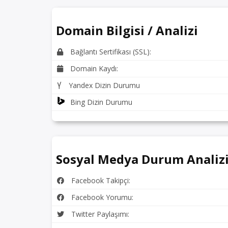
Domain Bilgisi / Analizi
Bağlantı Sertifikası (SSL):
Domain Kaydı:
Yandex Dizin Durumu
Bing Dizin Durumu
Sosyal Medya Durum Analiz
Facebook Takipçi:
Facebook Yorumu:
Twitter Paylaşımı: