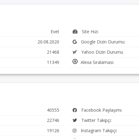
Evet
Site Hızı:
20.08.2020
Google Dizin Durumu:
21468
Yahoo Dizin Durumu
11349
Alexa Sıralaması:
i
40555
Facebook Paylaşımı:
22746
Twitter Takipçi:
19126
Instagram Takipçi: