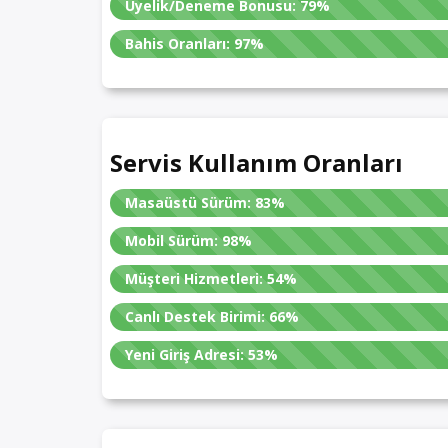
Üyelik/Deneme Bonusu:
79%
Bahis Oranları:
97%
Servis Kullanım Oranları
Masaüstü Sürüm:
83%
Mobil Sürüm:
98%
Müşteri Hizmetleri:
54%
Canlı Destek Birimi:
66%
Yeni Giriş Adresi:
53%