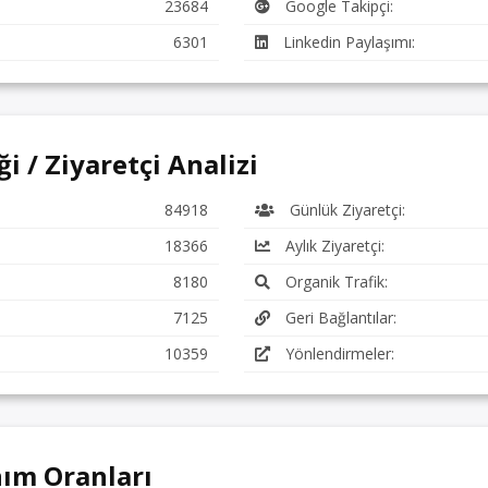
23684
Google Takipçi:
6301
Linkedin Paylaşımı:
ği / Ziyaretçi Analizi
84918
Günlük Ziyaretçi:
18366
Aylık Ziyaretçi:
8180
Organik Trafik:
7125
Geri Bağlantılar:
10359
Yönlendirmeler:
nım Oranları