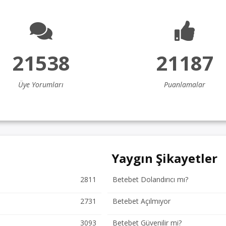
21538
21187
Üye Yorumları
Puanlamalar
Yaygın Şikayetler
2811
Betebet Dolandırıcı mı?
2731
Betebet Açılmıyor
3093
Betebet Güvenilir mi?