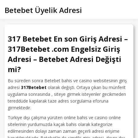
Skip
Betebet Üyelik Adresi
to
content
317 Betebet En son Giriş Adresi –
317Betebet .com Engelsiz Giriş
Adresi – Betebet Adresi Değişti
mi?
Bu süreden sonra Betebet bahis ve casino websitesinin giriş
adresi
317Betebet
olarak değişti. Ortaya çıkan bu münferit
uygulama sonrasında , siteye girmek isteyenler gecikmeden
tereddüde kapılarak taze adres sorgulama eforuna
girmektedir.
Türkiye dışı çalışma yürüten online bahis ve casino online
sitelerinin yurdumuzda kaçak bahis olarak kategorize
edilmesinden dolayı zaman zaman geçerli adresi erişime
kapatılmaktadır. Betebet’in de şimdiki giriş adresi, devre dışı