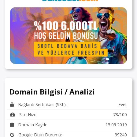
Domain Bilgisi / Analizi
Bağlantı Sertifikası (SSL):
Evet
Site Hızı:
78/100
Domain Kaydı:
15.09.2019
Google Dizin Durumu:
39240