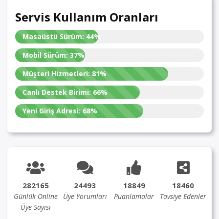
Servis Kullanım Oranları
Masaüstü Sürüm:
44%
Mobil Sürüm:
37%
Müşteri Hizmetleri:
81%
Canlı Destek Birimi:
66%
Yeni Giriş Adresi:
68%
282165
24493
18849
18460
Günlük Online
Üye Yorumları
Puanlamalar
Tavsiye Edenler
Üye Sayısı