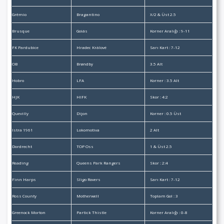
Grêmio
Bragantino
X/2 & Üst 2.5
Brusque
Goiás
Korner Aralığı : 9-11
FK Pardubice
Hradec Králové
Sarı Kart : 7-12
OB
Brøndby
3.5 Alt
Hobro
LFA
Korner : 3.5 Alt
HJK
HIFK
Skor : 4:2
Quevilly
Dijon
Korner : 0.5 Üst
Istra 1961
Lokomotiva
2 Alt
Dordrecht
TOP Oss
1 & Üst 2.5
Reading
Queens Park Rangers
Skor : 2:4
Finn Harps
Sligo Rovers
Sarı Kart : 7-12
Ross County
Motherwell
Toplam Gol : 3
Greenock Morton
Partick Thistle
Korner Aralığı : 0-8