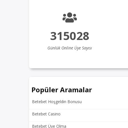
315028
Günlük Online Üye Sayısı
Popüler Aramalar
Betebet Hoşgeldin Bonusu
Betebet Casino
Betebet Üye Olma