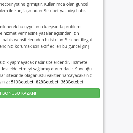
me mecburiyetine girmiştir. Kullanımda olan güncel
blem ile karşılaşmadan Betebet yasadışı bahis
enilenerek bu uygulama karşısında problemi
de hizmet vermesine yasalar açısından izin
 bahis websitelerinden birisi olan Betebet illegal
dinizi korumak için aktif edilen bu güncel giriş
ızlık yapmayacak nadir sitelerdendir. Hizmete
kitlesi elde etmeyi sağlamış durumdadır. Sunduğu
mar sitesinde olağanüstü vakitler harcayacaksınız.
iniz :
519Betebet
,
828Betebet
,
363Betebet
İN BONUSU KAZAN!