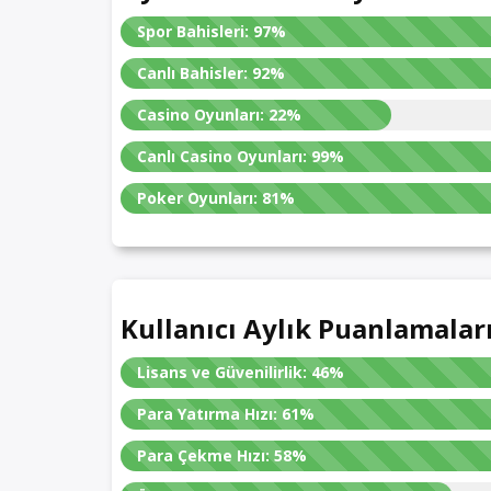
Spor Bahisleri:
97%
Canlı Bahisler:
92%
Casino Oyunları:
22%
Canlı Casino Oyunları:
99%
Poker Oyunları:
81%
Kullanıcı Aylık Puanlamalar
Lisans ve Güvenilirlik:
46%
Para Yatırma Hızı:
61%
Para Çekme Hızı:
58%