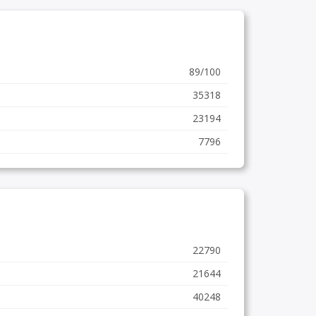
89/100
35318
23194
7796
22790
21644
40248