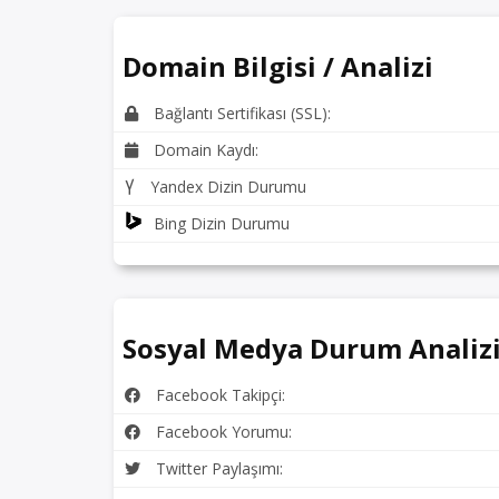
Domain Bilgisi / Analizi
Bağlantı Sertifikası (SSL):
Domain Kaydı:
Yandex Dizin Durumu
Bing Dizin Durumu
Sosyal Medya Durum Analiz
Facebook Takipçi:
Facebook Yorumu:
Twitter Paylaşımı: