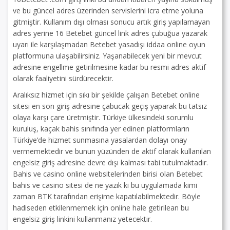
ve bu güncel adres üzerinden servislerini icra etme yoluna
gitmiştir. Kullanım dışı olması sonucu artık giriş yapılamayan
adres yerine 16 Betebet güncel link adres çubuğua yazarak
uyarı ile karşılaşmadan Betebet yasadışı iddaa online oyun
platformuna ulaşabilirsiniz. Yaşanabilecek yeni bir mevcut
adresine engellme getirilmesine kadar bu resmi adres aktif
olarak faaliyetini sürdürecektir.
Aralıksız hizmet için sıkı bir şekilde çalışan Betebet online
sitesi en son giriş adresine çabucak geçiş yaparak bu tatsız
olaya karşı çare üretmiştir. Türkiye ülkesindeki sorumlu
kuruluş, kaçak bahis sınıfında yer edinen platformların
Türkiye’de hizmet sunmasına yasalardan dolayı onay
vermemektedir ve bunun yüzünden de aktif olarak kullanılan
engelsiz giriş adresine devre dışı kalması tabi tutulmaktadır.
Bahis ve casino online websitelerinden birisi olan Betebet
bahis ve casino sitesi de ne yazık ki bu uygulamada kimi
zaman BTK tarafından erişime kapatılabilmektedir. Böyle
hadiseden etkilenmemek için online hale getirilean bu
engelsiz giriş linkini kullanmanız yetecektir.