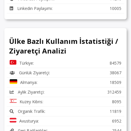
Linkedin Paylaşımı:
10005
Ülke Bazlı Kullanım İstatistiği /
Ziyaretçi Analizi
Türkiye:
84579
Günlük Ziyaretçi:
38067
Almanya:
18509
Aylık Ziyaretçi:
312459
Kuzey Kıbrıs:
8095
Organik Trafik:
11819
Avusturya:
6952
Geri Bağlantılar:
2544