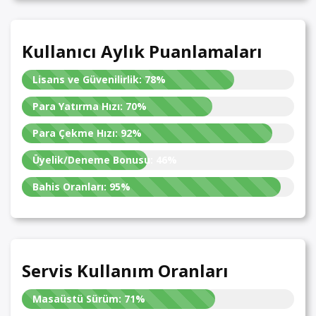
Kullanıcı Aylık Puanlamaları
Lisans ve Güvenilirlik:
78%
Para Yatırma Hızı:
70%
Para Çekme Hızı:
92%
Üyelik/Deneme Bonusu:
46%
Bahis Oranları:
95%
Servis Kullanım Oranları
Masaüstü Sürüm:
71%