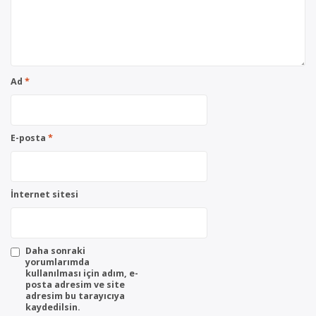
Ad
*
E-posta
*
İnternet sitesi
Daha sonraki
yorumlarımda
kullanılması için adım, e-
posta adresim ve site
adresim bu tarayıcıya
kaydedilsin.