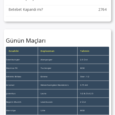
Betebet Kapandı mı?
2764
Günün Maçları
Evsahibi
Deplasman
Tahmin
İstanbulspor
Alanyaspor
2.5 Üst
Manisa FK
Tuzlaspor
MS0
Athletic Bilbao
Girona
Skor : 1:2
Arsenal
Wolverhampton Wanderers
3.75 Alt
Juventus
Lazio
1/2 & Üst 2.5
Bayern Munih
Leverkusen
2 Üst
Marsilya
Lille
MS0