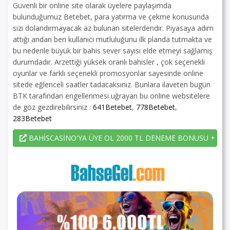
Güvenli bir online site olarak üyelere paylaşımda
bulunduğumuz Betebet, para yatırma ve çekme konusunda
sizi dolandırmayacak az bulunan sitelerdendir. Piyasaya adım
attığı andan beri kullanıcı mutluluğunu ilk planda tutmakta ve
bu nedenle büyük bir bahis sever sayısı elde etmeyi sağlamış
durumdadır. Arzettiği yüksek oranlı bahisler , çok seçenekli
oyunlar ve farklı seçenekli promosyonlar sayesinde online
sitede eğlenceli saatler tadacaksınız. Bunlara ilaveten bugün
BTK tarafından engellenmesi uğrayan bu online websitelere
de göz gezdirebilirsiniz :
641Betebet
,
778Betebet
,
283Betebet
BAHİSCASİNO'YA ÜYE OL 2000 TL DENEME BONUSU + 225