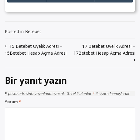
Posted in
Betebet
Yazı
15 Betebet Üyelik Adresi –
17 Betebet Üyelik Adresi –
15Betebet Hesap Açma Adresi
17Betebet Hesap Açma Adresi
gezinmesi
Bir yanıt yazın
E-posta adresiniz yayınlanmayacak.
Gerekli alanlar
*
ile işaretlenmişlerdir
Yorum
*