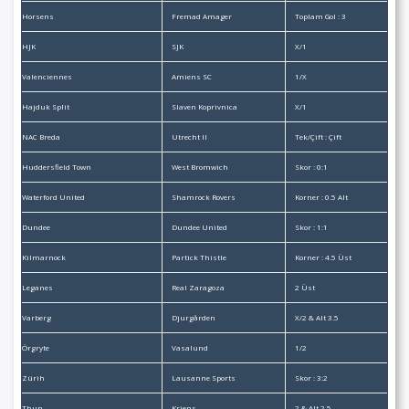
Horsens
Fremad Amager
Toplam Gol : 3
HJK
SJK
X/1
Valenciennes
Amiens SC
1/X
Hajduk Split
Slaven Koprivnica
X/1
NAC Breda
Utrecht II
Tek/Çift : Çift
Huddersfield Town
West Bromwich
Skor : 0:1
Waterford United
Shamrock Rovers
Korner : 0.5 Alt
Dundee
Dundee United
Skor : 1:1
Kilmarnock
Partick Thistle
Korner : 4.5 Üst
Leganes
Real Zaragoza
2 Üst
Varberg
Djurgården
X/2 & Alt 3.5
Örgryte
Vasalund
1/2
Zürih
Lausanne Sports
Skor : 3:2
Thun
Kriens
2 & Alt 2.5