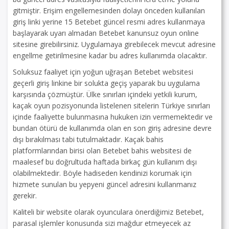
gitmiştir. Erişim engellemesinden dolayı önceden kullanılan
giriş linki yerine 15 Betebet güncel resmi adres kullanmaya
başlayarak uyarı almadan Betebet kanunsuz oyun online
sitesine girebilirsiniz. Uygulamaya girebilecek mevcut adresine
engellme getirilmesine kadar bu adres kullanımda olacaktır.
Soluksuz faaliyet için yoğun uğraşan Betebet websitesi
geçerli giriş linkine bir solukta geçiş yaparak bu uygulama
karşısında çözmüştür. Ülke sınırları içindeki yetkili kurum,
kaçak oyun pozisyonunda listelenen sitelerin Türkiye sınırları
içinde faaliyette bulunmasına hukuken izin vermemektedir ve
bundan ötürü de kullanımda olan en son giriş adresine devre
dışı bırakılması tabi tutulmaktadır. Kaçak bahis
platformlarından birisi olan Betebet bahis websitesi de
maalesef bu doğrultuda haftada birkaç gün kullanım dışı
olabilmektedir. Böyle hadiseden kendinizi korumak için
hizmete sunulan bu yepyeni güncel adresini kullanmanız
gerekir.
Kaliteli bir website olarak oyunculara önerdiğimiz Betebet,
parasal işlemler konusunda sizi mağdur etmeyecek az