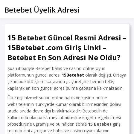
Skip
Betebet Üyelik Adresi
to
content
15 Betebet Güncel Resmi Adresi –
15Betebet .com Giriş Linki –
Betebet En Son Adresi Ne Oldu?
Şuan itibariyle Betebet bahis ve casino online oyun
platformunun güncel adresi
15Betebet
olarak değişti. Ortaya
çıkan bu kötü işlem karşısında , ziyaretçiler hemen telâş
kapılarak en son güncel adres bulma çabasına kalkmaktadır.
Ülke dışı hizmet sunan online bahis ve casino online
websitelerinin Türkiye’de kumar olarak bilinmesinden dolayı
arada sırada devre dışı bırakılmaktadır. Betebet’in de
kullanımda olan urlsi, mevcut adresine engellme getirilmesi
prosedürüne uğramış ve bu hâlden sonra
15 Betebet
giriş
resmi linkini açmıştır ve bahis ve casino oyuncularının