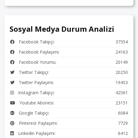
Sosyal Medya Durum Analizi
Facebook Takipçi:
37354
Facebook Paylaşımı:
24163
Facebook Yorumu:
20149
Twitter Takipçi:
20250
Twitter Paylaşımı:
19453
Instagram Takipçi:
42561
Youtube Abonesi:
23151
Google Takipçi:
6084
Pinterest Paylaşımı:
7729
Linkedin Paylaşımı:
6412