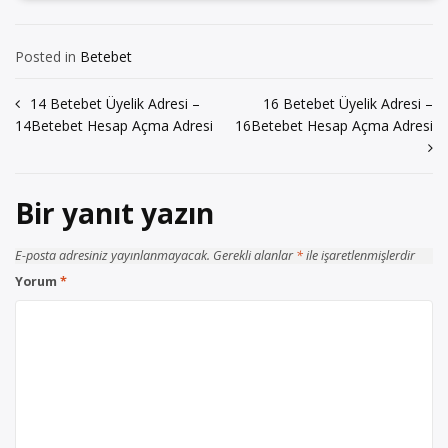
Posted in
Betebet
Yazı
14 Betebet Üyelik Adresi –
16 Betebet Üyelik Adresi –
14Betebet Hesap Açma Adresi
16Betebet Hesap Açma Adresi
gezinmesi
Bir yanıt yazın
E-posta adresiniz yayınlanmayacak.
Gerekli alanlar
*
ile işaretlenmişlerdir
Yorum
*