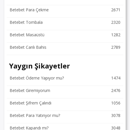
Betebet Para Çekme
2671
Betebet Tombala
2320
Betebet Masaüstü
1282
Betebet Canlı Bahis
2789
Yaygın Şikayetler
Betebet Ödeme Yapıyor mu?
1474
Betebet Giremiyorum
2476
Betebet Şifrem Çalındı
1056
Betebet Para Yatırıyor mu?
3078
Betebet Kapandı mı?
3048