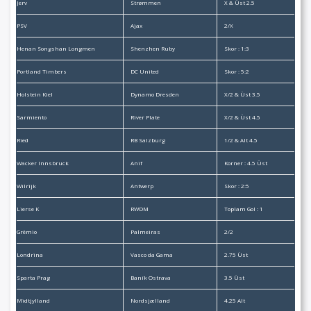
Jerv
Strømmen
X & Üst 2.5
PSV
Ajax
2/X
Henan Songshan Longmen
Shenzhen Ruby
Skor : 1:3
Portland Timbers
DC United
Skor : 5:2
Holstein Kiel
Dynamo Dresden
X/2 & Üst 3.5
Sarmiento
River Plate
X/2 & Üst 4.5
Ried
RB Salzburg
1/2 & Alt 4.5
Wacker Innsbruck
Anif
Korner : 4.5 Üst
Wilrijk
Antwerp
Skor : 2:5
Lierse K
RWDM
Toplam Gol : 1
Grêmio
Palmeiras
2/2
Londrina
Vasco da Gama
2.75 Üst
Sparta Prag
Baník Ostrava
3.5 Üst
Midtjylland
Nordsjælland
4.25 Alt