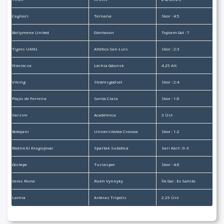
Cagliari
Ternana
Skor : 4:5
Ballymena United
Glentoran
Toplam Gol : 7
Tigres UANL
Atlético San Luis
Skor : 2:3
Nieciecza
Lechia Gdansk
4.25 Alt
Viking
Strømsgodset
Skor : 2:4
Paços de Ferreira
Santa Clara
Skor : 1:0
Varzim
Académica
3 Üst
Botoşani
Universitatea Craiova
Skor : 1:2
Radnicki Kragujevac
Spartak Subotica
Sarı Kart : 0-3
Göztepe
Tuzlaspor
Skor : 4:0
Veres Rivne
Rukh Vynnyky
İlk Gol : Ev Sahibi
Lamia
Asteras Tripolis
2.25 Üst