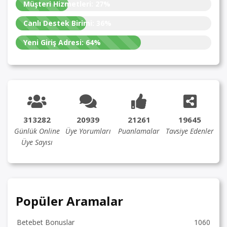
Müşteri Hizmetleri:
27%
Canlı Destek Birimi:
36%
Yeni Giriş Adresi:
64%
313282
20939
21261
19645
Günlük Online
Üye Yorumları
Puanlamalar
Tavsiye Edenler
Üye Sayısı
Popüler Aramalar
Betebet Bonuslar
1060