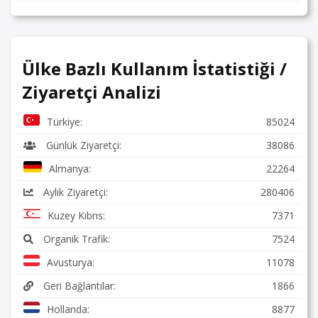
Ülke Bazlı Kullanım İstatistiği /
Ziyaretçi Analizi
Türkiye:
85024
Günlük Ziyaretçi:
38086
Almanya:
22264
Aylık Ziyaretçi:
280406
Kuzey Kıbrıs:
7371
Organik Trafik:
7524
Avusturya:
11078
Geri Bağlantılar:
1866
Hollanda:
8877