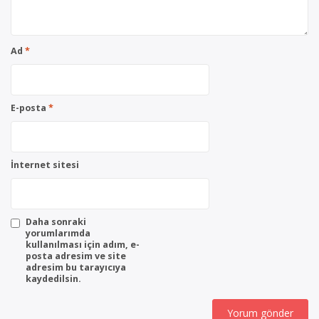
Ad
*
E-posta
*
İnternet sitesi
Daha sonraki
yorumlarımda
kullanılması için adım, e-
posta adresim ve site
adresim bu tarayıcıya
kaydedilsin.