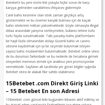
Betebet’e bu yeni resmi link yoluyla hiçbir sorun ile karşı
karşıya gelmeden varabilmesi ihtiyacını gidermiştir.
Canlı bahis kesimine olan istek zaman geçtikçe artış
göstermekte ve bu önemin karşılık bulması için de kaçak
bahis sitelerinin miktarı yükselmektedir. böyle olmasıyla illegal
iddaa arasındaki yarışma sertleşmekte, kullanıcı lehine türlü
türlü fayda sunulmaktadır. Tabi yasadışı bahis platformların
bir hayli fazla olmasından dolayı Güvenli bahis ve casino
sitesine kaydolmak için iyi bir seçimde bulunmak isteyen
sayısız bahis müdavimleri bulunmaktadır. Betebet online sitesi
de bu durumun farkındadır ve bu nedenle de hesabına girmek
isteyenleri memnun etmek için aralıksız yeni promosyonlar
vermektedir. Sayfanın alt tarafında yer gören bilgiler ışığında
Betebet sitesi ile alakalı fikir sahibi olabilirsiniz.
15Betebet .com Direkt Giriş Linki
– 15 Betebet En son Adresi
15Betebet .com güncel linki bugünden itibaren aktif edilmiş ve
bu güncel adres vasıtasıyla faaliyetlerini icra etme yoluna