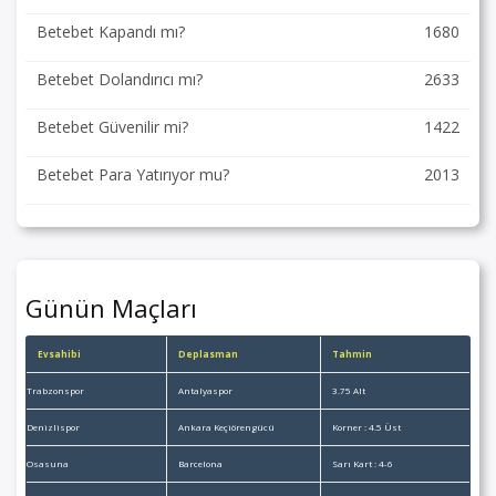
Betebet Kapandı mı?
1680
Betebet Dolandırıcı mı?
2633
Betebet Güvenilir mi?
1422
Betebet Para Yatırıyor mu?
2013
Günün Maçları
Evsahibi
Deplasman
Tahmin
Trabzonspor
Antalyaspor
3.75 Alt
Denizlispor
Ankara Keçiörengücü
Korner : 4.5 Üst
Osasuna
Barcelona
Sarı Kart : 4-6