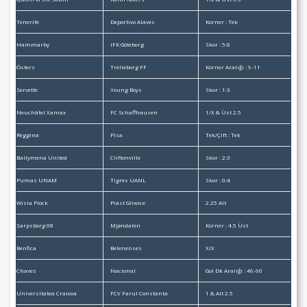
Tenerife
Deportivo Alaves
Korner : Tek
Hammarby
IFK Göteborg
Skor : 5:0
Östers
Trelleborg FF
Korner Aralığı : 9-11
Servette
Young Boys
Skor : 1:3
Neuchâtel Xamax
FC Schaffhausen
1/X & Üst 2.5
Reggina
Pisa
Tek/Çift : Tek
Ballymena United
Cliftonville
Skor : 2:3
Pumas UNAM
Tigres UANL
Skor : 0:4
Wisla Plock
Piast Gliwice
2.25 Alt
Sarpsborg 08
Mjøndalen
Korner : 4.5 Üst
Benfica
Belenenses
X/X
Chaves
Nacional
Gol Dk Aralığı : 46-60
Universitatea Craiova
FCV Farul Constanta
1 & Alt 2.5