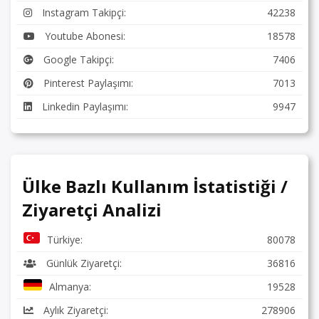
Instagram Takipçi:
42238
Youtube Abonesi:
18578
Google Takipçi:
7406
Pinterest Paylaşımı:
7013
Linkedin Paylaşımı:
9947
Ülke Bazlı Kullanım İstatistiği /
Ziyaretçi Analizi
Türkiye:
80078
Günlük Ziyaretçi:
36816
Almanya:
19528
Aylık Ziyaretçi:
278906