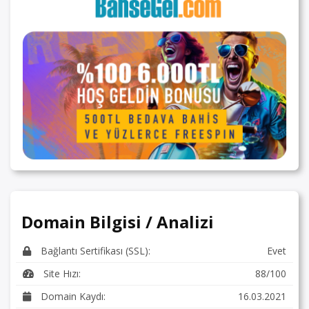
Domain Bilgisi / Analizi
Bağlantı Sertifikası (SSL):
Evet
Site Hızı:
88/100
Domain Kaydı:
16.03.2021