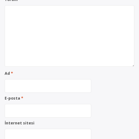
Ad
*
E-posta
*
İnternet sitesi