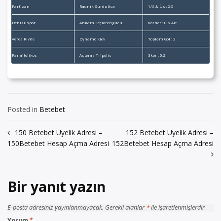
Partizan
Radnik Surdulica
1/X & Üst 2.5
Denizlispor
Ankara Keçiörengücü
Korner : 0.5 Alt
Veres Rivne
Dynamo Kiev
Toplam Gol : 3
Panaitolikos
Asteras Tripolis
Skor : 0:2
Posted in
Betebet
Yazı
150 Betebet Üyelik Adresi –
152 Betebet Üyelik Adresi –
150Betebet Hesap Açma Adresi
152Betebet Hesap Açma Adresi
gezinmesi
Bir yanıt yazın
E-posta adresiniz yayınlanmayacak.
Gerekli alanlar
*
ile işaretlenmişlerdir
Yorum
*