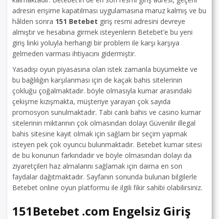
adresin erişime kapatılması uygulamasına maruz kalmış ve bu
hâlden sonra
151 Betebet
giriş resmi adresini devreye
almıştır ve hesabına girmek isteyenlerin Betebet’e bu yeni
giriş linki yoluyla herhangi bir problem ile karşı karşıya
gelmeden varması ihtiyacını gidermiştir.
Yasadışı oyun piyasasına olan istek zamanla büyümekte ve
bu bağlılığın karşılanması için de kaçak bahis sitelerinin
çokluğu çoğalmaktadır. böyle olmasıyla kumar arasındaki
çekişme kızışmakta, müşteriye yarayan çok sayıda
promosyon sunulmaktadır. Tabi canlı bahis ve casino kumar
sitelerinin miktarının çok olmasından dolayı Güvenilir illegal
bahis sitesine kayıt olmak için sağlam bir seçim yapmak
isteyen pek çok oyuncu bulunmaktadır. Betebet kumar sitesi
de bu konunun farkındadır ve böyle olmasından dolayı da
ziyaretçileri haz almalarını sağlamak için daima en son
faydalar dağıtmaktadır. Sayfanın sonunda bulunan bilgilerle
Betebet online oyun platformu ile ilgili fikir sahibi olabilirsiniz.
151Betebet .com Engelsiz Giriş