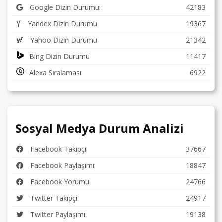
Google Dizin Durumu:
42183
Yandex Dizin Durumu
19367
Yahoo Dizin Durumu
21342
Bing Dizin Durumu
11417
Alexa Sıralaması:
6922
Sosyal Medya Durum Analizi
Facebook Takipçi:
37667
Facebook Paylaşımı:
18847
Facebook Yorumu:
24766
Twitter Takipçi:
24917
Twitter Paylaşımı:
19138