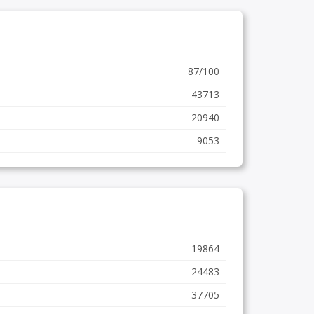
87/100
43713
20940
9053
19864
24483
37705