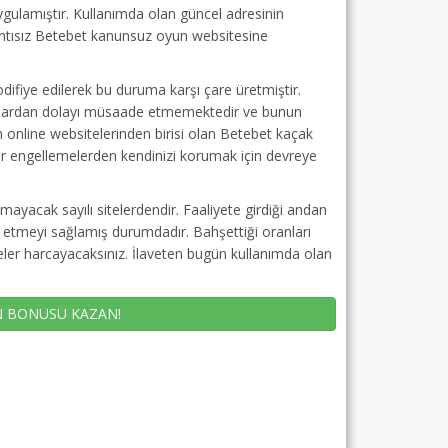
ygulamıştır. Kullanımda olan güncel adresinin
kıntısız Betebet kanunsuz oyun websitesine
fiye edilerek bu duruma karşı çare üretmiştir.
asalardan dolayı müsaade etmemektedir ve bunun
n online websitelerinden birisi olan Betebet kaçak
tür engellemelerden kendinizi korumak için devreye
mayacak sayılı sitelerdendir. Faaliyete girdiği andan
e etmeyi sağlamış durumdadır. Bahşettiği oranları
eler harcayacaksınız. İlaveten bugün kullanımda olan
İN BONUSU KAZAN!