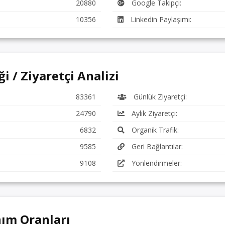
20880
Google Takipçi:
10356
Linkedin Paylaşımı:
ği / Ziyaretçi Analizi
83361
Günlük Ziyaretçi:
24790
Aylık Ziyaretçi:
6832
Organik Trafik:
9585
Geri Bağlantılar:
9108
Yönlendirmeler:
nım Oranları