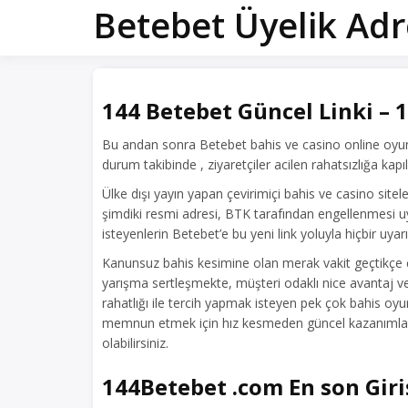
Skip
Betebet Üyelik Adr
to
content
144 Betebet Güncel Linki – 
Bu andan sonra Betebet bahis ve casino online oyun 
durum takibinde , ziyaretçiler acilen rahatsızlığa ka
Ülke dışı yayın yapan çevirimiçi bahis ve casino sit
şimdiki resmi adresi, BTK tarafından engellenmesi
isteyenlerin Betebet’e bu yeni link yoluyla hiçbir uyar
Kanunsuz bahis kesimine olan merak vakit geçtikçe ço
yarışma sertleşmekte, müşteri odaklı nice avantaj ver
rahatlığı ile tercih yapmak isteyen pek çok bahis oy
memnun etmek için hız kesmeden güncel kazanımlar du
olabilirsiniz.
144Betebet .com En son Giriş