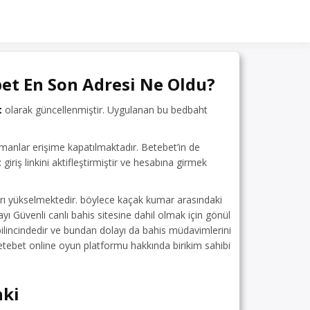
bet En Son Adresi Ne Oldu?
t
olarak güncellenmiştir. Uygulanan bu bedbaht
amanlar erişime kapatılmaktadır. Betebet’in de
t
giriş linkini aktifleştirmiştir ve hesabına girmek
arı yükselmektedir. böylece kaçak kumar arasındaki
ı Güvenli canlı bahis sitesine dahil olmak için gönül
ilincindedir ve bundan dolayı da bahis müdavimlerini
tebet online oyun platformu hakkında birikim sahibi
nki