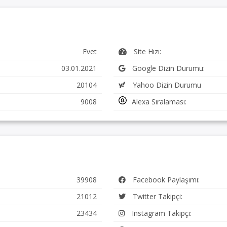
Evet
Site Hızı:
03.01.2021
Google Dizin Durumu:
20104
Yahoo Dizin Durumu
9008
Alexa Sıralaması:
i
39908
Facebook Paylaşımı:
21012
Twitter Takipçi:
23434
Instagram Takipçi: