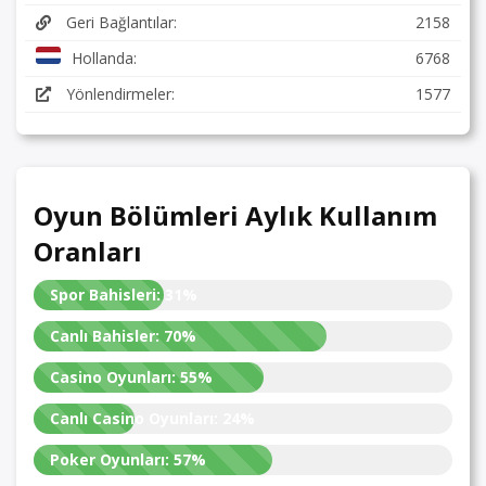
Geri Bağlantılar:
2158
Hollanda:
6768
Yönlendirmeler:
1577
Oyun Bölümleri Aylık Kullanım
Oranları
Spor Bahisleri:
31%
Canlı Bahisler:
70%
Casino Oyunları:
55%
Canlı Casino Oyunları:
24%
Poker Oyunları:
57%