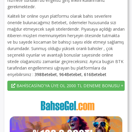
hizmete sunulan bu engelsiz giriş linkini kullanmanız
gerekmektedir.
Kaliteli bir online oyun platformu olarak bahis severlere
öneride bulunacağımız Betebet, ödemeler hususunda sizi
mağdur etmeyecek sayılı sitelerdendir. Piyasaya açıldığı andan
itiberen müşteri memnuniyetini herşeyin ötesinde tutmakta
ve bu sayede kocaman bir bahisçi sayısı elde etmeyi sağlamış
durumdadır. Sunmuş olduğu yüksek oranlı bahisler , çok
seçenekli oyunlar ve avantajlı bonuslar sayesinde online
sitede olağanüstü zamanlar geçireceksiniz. Ayrıca bugün BTK
tarafından engellenmesi uğrayan bu platformlara da
erişebilirsiniz :
398Betebet
,
964Betebet
,
616Betebet
BAHİSCASİNO'YA ÜYE OL 2000 TL DENEME BONUSU + 225