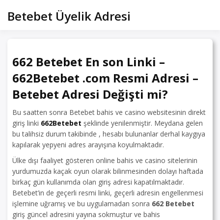
Skip
Betebet Üyelik Adresi
to
content
662 Betebet En son Linki –
662Betebet .com Resmi Adresi –
Betebet Adresi Değişti mi?
Bu saatten sonra Betebet bahis ve casino websitesinin direkt
giriş linki
662Betebet
şeklinde yenilenmiştir. Meydana gelen
bu talihsiz durum takibinde , hesabı bulunanlar derhal kaygıya
kapılarak yepyeni adres arayışına koyulmaktadır.
Ülke dışı faaliyet gösteren online bahis ve casino sitelerinin
yurdumuzda kaçak oyun olarak bilinmesinden dolayı haftada
birkaç gün kullanımda olan giriş adresi kapatılmaktadır.
Betebet’in de geçerli resmi linki, geçerli adresin engellenmesi
işlemine uğramış ve bu uygulamadan sonra
662 Betebet
giriş güncel adresini yayına sokmuştur ve bahis