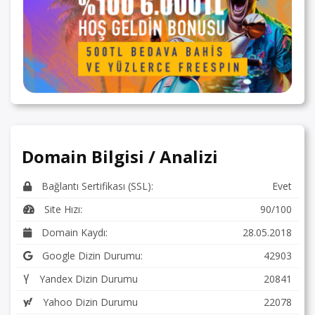
Domain Bilgisi / Analizi
Bağlantı Sertifikası (SSL):
Evet
Site Hızı:
90/100
Domain Kaydı:
28.05.2018
Google Dizin Durumu:
42903
Yandex Dizin Durumu
20841
Yahoo Dizin Durumu
22078