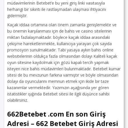
müdavimlerinin Betebet’e bu yeni giriş linki vasıtasıyla
herhangi bir sıkıntı ile rastlaşmadan ulaşması ihtiyacını
gidermiştir.
Kaçak iddaa ortamına olan önem zamanla genişlemekte ve
bu önemin karşılanması için de bahis ve casino sitelerinin
miktarı fazlalaşmaktadır. böylece kaçak iddaa arasındaki
çekişme hareketlenmekte, kullanıcıya yarayan çok sayıda
promosyon sunulmaktadır. Tabi yasaya aykırı bahis online
websitelerinin oldukça fazla olmasından dolayı Kaliteli kaçak
oyun sitesine kaydolmak için gözü kapalı tercih yapmak
isteyen nice bahis müdavimleri bulunmaktadır. Betebet kumar
sitesi de bu mevzunun farkına varmıştır ve böyle olmasından
dolayı da oyuncularını memnun etmek için ikide bir taze
kazanımlar vermektedir. Yazımızın aşağısında yer gören
istatistikler ışığında Betebet sitesi ile ilgili düşünce sahibi
olabilirsiniz.
662Betebet .com En son Giriş
Adresi – 662 Betebet Giriş Adresi