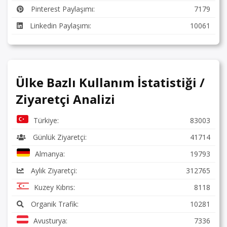
Pinterest Paylaşımı:
7179
Linkedin Paylaşımı:
10061
Ülke Bazlı Kullanım İstatistiği /
Ziyaretçi Analizi
Türkiye:
83003
Günlük Ziyaretçi:
41714
Almanya:
19793
Aylık Ziyaretçi:
312765
Kuzey Kıbrıs:
8118
Organik Trafik:
10281
Avusturya:
7336