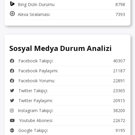
Bing Dizin Durumu
8798
Alexa Sıralaması:
7393
Sosyal Medya Durum Analizi
Facebook Takipçi:
40307
Facebook Paylaşımı:
21187
Facebook Yorumu:
22891
Twitter Takipçi:
23365
Twitter Paylaşımı:
20915
Instagram Takipçi:
38200
Youtube Abonesi:
22672
Google Takipçi:
9195