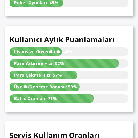
Poker Oyunları:
45%
Kullanıcı Aylık Puanlamaları
Lisans ve Güvenilirlik:
44%
Para Yatırma Hızı:
92%
Para Çekme Hızı:
57%
Üyelik/Deneme Bonusu:
59%
Bahis Oranları:
71%
Servis Kullanım Oranları