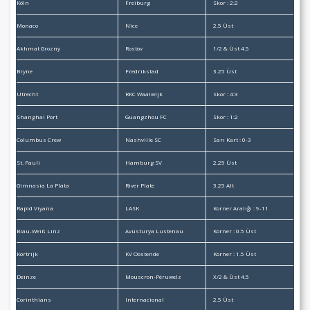
Köln
Freiburg
Skor : 2:2
Monaco
Nice
2.5 Üst
Akhmat Grozny
Rostov
1/2 & Üst 4.5
Bryne
Fredrikstad
3.25 Üst
Utrecht
RKC Waalwijk
Skor : 4:3
Shanghai Port
Guangzhou FC
Skor : 1:2
Columbus Crew
Nashville SC
Sarı Kart : 0-3
St. Pauli
Hamburg SV
2.25 Üst
Gimnasia La Plata
River Plate
3.25 Alt
Rapid Viyana
LASK
Korner Aralığı : 9-11
Blau-Weiß Linz
Avusturya Lustenau
Korner : 0.5 Üst
Kortrijk
KV Oostende
Korner : 1.5 Üst
Deinze
Mouscron-Péruwelz
X/2 & Üst 4.5
Corinthians
Internacional
2.5 Üst