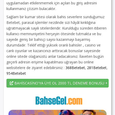
uygulamadan etkilenmemek için açılan bu giriş adresini
kullanmanız çözüm bulacaktır.
Sağlam bir kumar sitesi olarak bahis severlere sunduğumuz
Betebet, parasal işlemler nezdinde sizi hâyâl kırıklığına
uğratmayacak sayılı sitelerdendir. Kurulduğu süreden itiberen
kullanıcı memnuniyetini herşeyin ötesinde tutmakta ve bu
sayede geniş bir bahisçi sayısı kazanmayı başarmış
durumdadır. Teklif ettiği yüksek oranlı bahisler , casino ve
canlı oyunlar ve kazancınızı arttıracak bonuslar sayesinde
online sitede olağanüstü anlar tadacaksınız. İlaveten bugün
geçerli adresin erişime kapatılması uğrayan bu online
websitelere de ziyaret edebilirsiniz :
368Betebet
,
281Betebet
,
954Betebet
BAHİSCASİNO'YA ÜYE OL 2000 TL DENEME BONUSU + 225