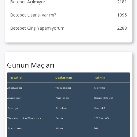
Betebet Açılmıyor
2181
Betebet Lisansı var mı?
1995
Betebet Giriş Yapamıyorum
2288
Günün Maçları
Evsahibi
Deplasman
Tahmin
Antalyaspor
Trabzonspor
Skor : 0:2
Adanaspor
Pendikspor
Korner : 0.5 Üst
Espanyol
Barcelona
Skor : 4:0
Wolverhampton Wanderers
Everton
1/2 & Alt 4.5
Salernitana
Milan
İY0