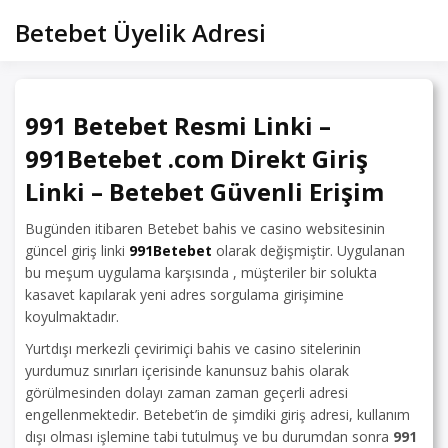
Skip
Betebet Üyelik Adresi
to
content
991 Betebet Resmi Linki –
991Betebet .com Direkt Giriş
Linki – Betebet Güvenli Erişim
Bugünden itibaren Betebet bahis ve casino websitesinin
güncel giriş linki
991Betebet
olarak değişmiştir. Uygulanan
bu meşum uygulama karşısında , müşteriler bir solukta
kasavet kapılarak yeni adres sorgulama girişimine
koyulmaktadır.
Yurtdışı merkezli çevirimiçi bahis ve casino sitelerinin
yurdumuz sınırları içerisinde kanunsuz bahis olarak
görülmesinden dolayı zaman zaman geçerli adresi
engellenmektedir. Betebet’in de şimdiki giriş adresi, kullanım
dışı olması işlemine tabi tutulmuş ve bu durumdan sonra
991