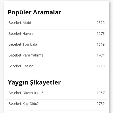
Popüler Aramalar
Betebet Mobil
2820
Betebet Havale
1573
Betebet Tombala
1619
Betebet Para Yatırma
1471
Betebet Casino
1110
Yaygın Şikayetler
Betebet Güvenilir mi?
1057
Betebet Kaç Oldu?
2782