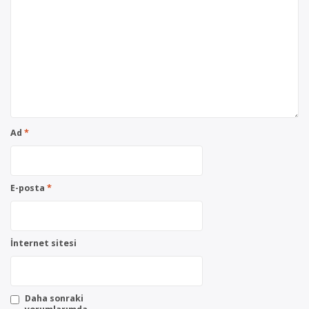
Ad
*
E-posta
*
İnternet sitesi
Daha sonraki