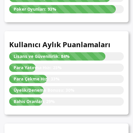
Poker Oyunları:
93%
Kullanıcı Aylık Puanlamaları
Lisans ve Güvenilirlik:
84%
Para Yatırma Hızı:
23%
Para Çekme Hızı:
33%
Üyelik/Deneme Bonusu:
30%
Bahis Oranları:
29%