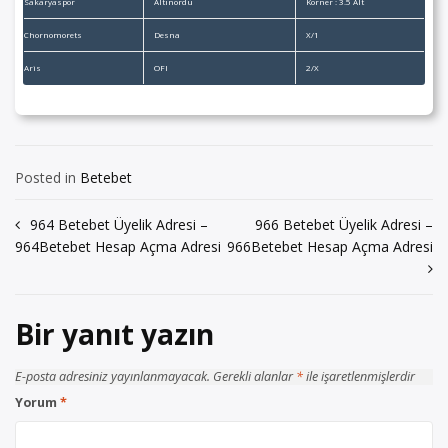
Sakaryaspor
Altınordu
Korner : 3.5 Alt
Chornomorets
Desna
X/1
Aris
OFI
2/X
Posted in
Betebet
Yazı
964 Betebet Üyelik Adresi –
966 Betebet Üyelik Adresi –
964Betebet Hesap Açma Adresi
966Betebet Hesap Açma Adresi
gezinmesi
Bir yanıt yazın
E-posta adresiniz yayınlanmayacak.
Gerekli alanlar
*
ile işaretlenmişlerdir
Yorum
*