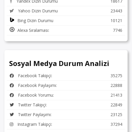
Yandex Dizin Durumu
18617
Yahoo Dizin Durumu
23443
Bing Dizin Durumu
10121
Alexa Sıralaması:
7746
Sosyal Medya Durum Analizi
Facebook Takipçi:
35275
Facebook Paylaşımı:
22888
Facebook Yorumu:
21413
Twitter Takipçi:
22849
Twitter Paylaşımı:
23125
Instagram Takipçi:
37294