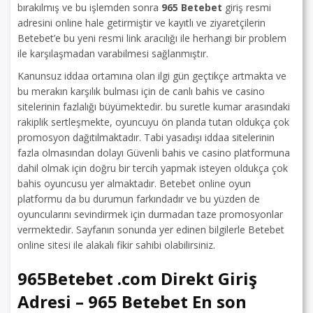
bırakılmış ve bu işlemden sonra
965 Betebet
giriş resmi
adresini online hale getirmiştir ve kayıtlı ve ziyaretçilerin
Betebet’e bu yeni resmi link aracılığı ile herhangi bir problem
ile karşılaşmadan varabilmesi sağlanmıştır.
Kanunsuz iddaa ortamına olan ilgi gün geçtikçe artmakta ve
bu merakın karşılık bulması için de canlı bahis ve casino
sitelerinin fazlalığı büyümektedir. bu suretle kumar arasındaki
rakiplik sertleşmekte, oyuncuyu ön planda tutan oldukça çok
promosyon dağıtılmaktadır. Tabi yasadışı iddaa sitelerinin
fazla olmasından dolayı Güvenli bahis ve casino platformuna
dahil olmak için doğru bir tercih yapmak isteyen oldukça çok
bahis oyuncusu yer almaktadır. Betebet online oyun
platformu da bu durumun farkındadır ve bu yüzden de
oyuncularını sevindirmek için durmadan taze promosyonlar
vermektedir. Sayfanın sonunda yer edinen bilgilerle Betebet
online sitesi ile alakalı fikir sahibi olabilirsiniz.
965Betebet .com Direkt Giriş
Adresi – 965 Betebet En son