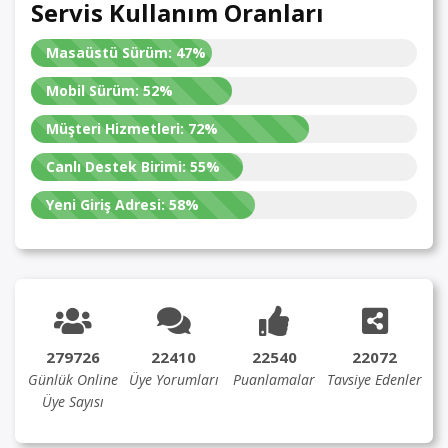
Servis Kullanım Oranları
Masaüstü Sürüm:
47%
Mobil Sürüm:
52%
Müşteri Hizmetleri:
72%
Canlı Destek Birimi:
55%
Yeni Giriş Adresi:
58%
279726
22410
22540
22072
Günlük Online
Üye Yorumları
Puanlamalar
Tavsiye Edenler
Üye Sayısı