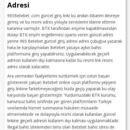
Adresi
965Betebet .com güncel giriş linki bu andan itibaren devreye
girmiş ve bu resmi adres yoluyla servislerini idame ettirme
kararına varmıştır. BTK tarafından erişime kapatılmasından
dolayı BTK erişim engellemesi uyarısı veren güncel adres
yerine 965 Betebet güncel giriş adresi adres çubuğua yazarak
hata ile karşılaşmadan Betebet yasaya aykırı bahis
platformuna giriş yapabilirsiniz. Uygulanabilecek geçerli
adresin kullanım dışı kalmasına kadar bu resmi link resmi
adres olarak kalacaktır.
Ara vermeden faaliyetlerini sürdürmek için üstün başarı
göstererek çalışan Betebet online oyun platformu yepyeni
giriş linkine farketmeyeceğiniz hızda geçiş yaparak bu olay
karşısında başarı göstermiştir. Yurdumuzdaki BTK kurumu,
kanunsuz bahis sınıfında yer gören platformların Türkiye
sınırlarında hizmet sunmasına hukuken müsaade
etmemektedir ve dolayısıyla resmi olarak kullanılan güncel
linkine geçerli adresin kullanım dışı kalması uygulanmaktadır.
İllegal bahis sitelerinden birisi olan Betebet bahis sitesi de