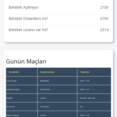
Betebet Açılmıyor
2130
Betebet Dolandırıcı mı?
2195
Betebet Lisansı var mı?
2314
Günün Maçları
Evsahibi
Deplasman
Tahmin
Sivasspor
Beşiktaş
Skor : 3:5
Sakaryaspor
Altınordu
Skor : 5:1
Getafe
Cadiz
İlk Gol : Gol Yok
Arsenal
Fulham
İY2
Salernitana
Lazio
Skor : 3:3