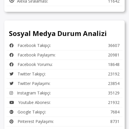
Alexa Sıralaması:
11642
Sosyal Medya Durum Analizi
Facebook Takipçi:
36607
Facebook Paylaşımı:
20981
Facebook Yorumu:
18648
Twitter Takipçi:
23192
Twitter Paylaşımı:
23854
Instagram Takipçi:
35129
Youtube Abonesi:
21932
Google Takipçi:
7684
Pinterest Paylaşımı:
8731