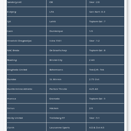
SønderjyskE
OB
Skor : 2:0
Esbjerg
LFA
Sarı Kart : 0-3
SJK
Lahti
Toplam Gol : 7
Caen
Dunkerque
1/X
Hrvatski Dragovoljac
Istra 1961
Skor : 1:2
NAC Breda
De Graafschap
Toplam Gol : 8
Reading
Bristol City
2 Alt
Drogheda United
Bohemians
Tek/Çift : Tek
Dundee
St. Mirren
2.75 Üst
Dunfermline Athletic
Partick Thistle
4.25 Alt
Huesca
Granada
Toplam Gol : 9
Sirius
Häcken
2/X
Väsby United
Trelleborg FF
Skor : 5:1
Zürih
Lausanne Sports
X/2 & Üst 4.5