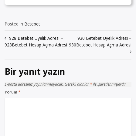
Posted in
Betebet
Yazı
928 Betebet Üyelik Adresi –
930 Betebet Üyelik Adresi –
928Betebet Hesap Açma Adresi
930Betebet Hesap Açma Adresi
gezinmesi
Bir yanıt yazın
E-posta adresiniz yayınlanmayacak.
Gerekli alanlar
*
ile işaretlenmişlerdir
Yorum
*