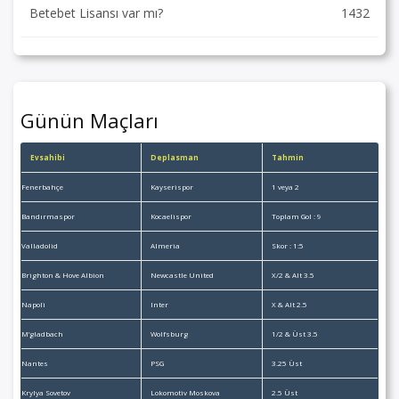
Betebet Lisansı var mı?
1432
Günün Maçları
Evsahibi
Deplasman
Tahmin
Fenerbahçe
Kayserispor
1 veya 2
Bandırmaspor
Kocaelispor
Toplam Gol : 9
Valladolid
Almeria
Skor : 1:5
Brighton & Hove Albion
Newcastle United
X/2 & Alt 3.5
Napoli
Inter
X & Alt 2.5
M’gladbach
Wolfsburg
1/2 & Üst 3.5
Nantes
PSG
3.25 Üst
Krylya Sovetov
Lokomotiv Moskova
2.5 Üst