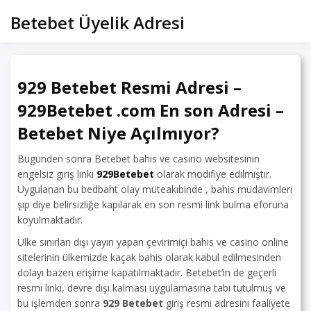
Skip
Betebet Üyelik Adresi
to
content
929 Betebet Resmi Adresi –
929Betebet .com En son Adresi –
Betebet Niye Açılmıyor?
Bugünden sonra Betebet bahis ve casino websitesinin
engelsiz giriş linki
929Betebet
olarak modifiye edilmiştir.
Uygulanan bu bedbaht olay müteakıbinde , bahis müdavimleri
şıp diye belirsizliğe kapılarak en son resmi link bulma eforuna
koyulmaktadır.
Ülke sınırları dışı yayın yapan çevirimiçi bahis ve casino online
sitelerinin ülkemizde kaçak bahis olarak kabul edilmesinden
dolayı bazen erişime kapatılmaktadır. Betebet’in de geçerli
resmi linki, devre dışı kalması uygulamasına tabi tutulmuş ve
bu işlemden sonra
929 Betebet
giriş resmi adresini faaliyete