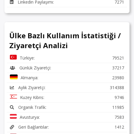
Linkedin Paylaşımı:
7271
Ülke Bazlı Kullanım İstatistiği /
Ziyaretçi Analizi
Türkiye:
79521
Günlük Ziyaretçi:
37217
Almanya:
23980
Aylık Ziyaretçi:
314388
Kuzey Kıbrıs:
9746
Organik Trafik:
11985
Avusturya:
7583
Geri Bağlantılar:
1412