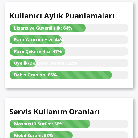
Kullanıcı Aylık Puanlamaları
Lisans ve Güvenilirlik:
64%
Para Yatırma Hızı:
44%
Para Çekme Hızı:
47%
Üyelik/Deneme Bonusu:
22%
Bahis Oranları:
86%
Servis Kullanım Oranları
Masaüstü Sürüm:
68%
Mobil Sürüm:
53%