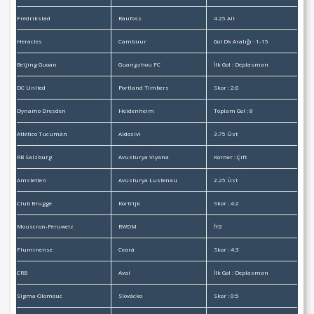
Fredrikstad
Raufoss
4.25 Alt
Heracles
Cambuur
Gol Dk Aralığı : 1-15
Beijing Guoan
Guangzhou FC
İlk Gol : Deplasman
DC United
Portland Timbers
Skor : 2:0
Dynamo Dresden
Heidenheim
Toplam Gol : 8
Atlético Tucumán
Aldosivi
3.75 Üst
RB Salzburg
Avusturya Viyana
Korner : Çift
Amstetten
Avusturya Lustenau
2.25 Üst
Club Brugge
Kortrijk
Skor : 4:2
Mouscron-Péruwelz
RWDM
İY2
Fluminense
Ceará
Skor : 4:3
CRB
Avaí
İlk Gol : Deplasman
Sigma Olomouc
Slovácko
Skor : 0:5