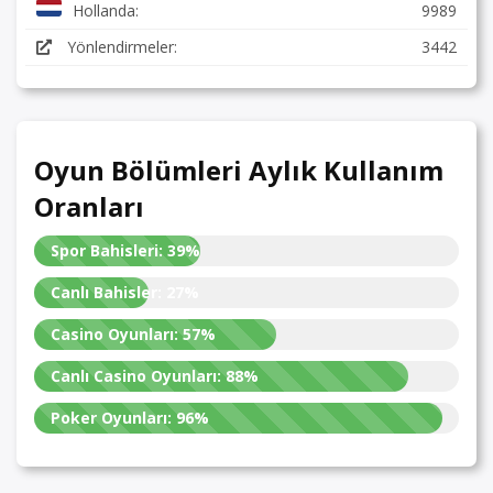
Hollanda:
9989
Yönlendirmeler:
3442
Oyun Bölümleri Aylık Kullanım
Oranları
Spor Bahisleri:
39%
Canlı Bahisler:
27%
Casino Oyunları:
57%
Canlı Casino Oyunları:
88%
Poker Oyunları:
96%