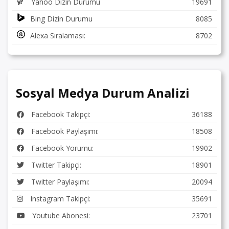
Yahoo Dizin Durumu
19691
Bing Dizin Durumu
8085
Alexa Sıralaması:
8702
Sosyal Medya Durum Analizi
Facebook Takipçi:
36188
Facebook Paylaşımı:
18508
Facebook Yorumu:
19902
Twitter Takipçi:
18901
Twitter Paylaşımı:
20094
Instagram Takipçi:
35691
Youtube Abonesi:
23701