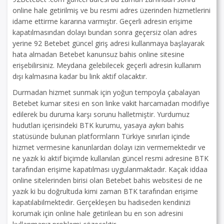
online hale getirilmiş ve bu resmi adres üzerinden hizmetlerini
idame ettirme kararına varmıştır. Geçerli adresin erişime
kapatılmasından dolayı bundan sonra geçersiz olan adres
yerine 92 Betebet güncel giriş adresi kullanmaya başlayarak
hata almadan Betebet kanunsuz bahis online sitesine
erişebilirsiniz. Meydana gelebilecek geçerli adresin kullanım
dışı kalmasına kadar bu link aktif olacaktır.
Durmadan hizmet sunmak için yoğun tempoyla çabalayan
Betebet kumar sitesi en son linke vakit harcamadan modifiye
edilerek bu duruma karşı sorunu halletmiştir. Yurdumuz
hudutları içerisindeki BTK kurumu, yasaya aykırı bahis
statüsünde bulunan platformların Türkiye sınırları içinde
hizmet vermesine kanunlardan dolayı izin vermemektedir ve
ne yazık ki aktif biçimde kullanılan güncel resmi adresine BTK
tarafından erişime kapatılması uygulanmaktadır. Kaçak iddaa
online sitelerinden birisi olan Betebet bahis websitesi de ne
yazık ki bu doğrultuda kimi zaman BTK tarafından erişime
kapatılabilmektedir. Gerçekleşen bu hadiseden kendinizi
korumak için online hale getirilean bu en son adresini