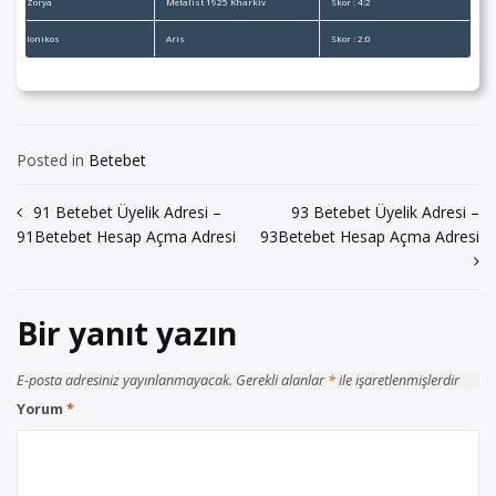
Zorya
Metalist 1925 Kharkiv
Skor : 4:2
Ionikos
Aris
Skor : 2:0
Posted in
Betebet
Yazı
91 Betebet Üyelik Adresi –
93 Betebet Üyelik Adresi –
91Betebet Hesap Açma Adresi
93Betebet Hesap Açma Adresi
gezinmesi
Bir yanıt yazın
E-posta adresiniz yayınlanmayacak.
Gerekli alanlar
*
ile işaretlenmişlerdir
Yorum
*