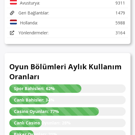
Avusturya:
9311
Geri Bağlantılar:
1479
Hollanda:
5988
Yönlendirmeler:
3164
Oyun Bölümleri Aylık Kullanım
Oranları
Spor Bahisleri:
62%
Canlı Bahisler:
34%
Casino Oyunları:
77%
Canlı Casino Oyunları:
28%
Poker Oyunları:
21%