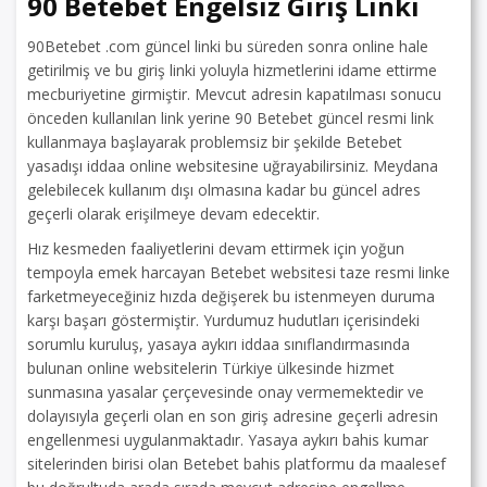
90 Betebet Engelsiz Giriş Linki
90Betebet .com güncel linki bu süreden sonra online hale
getirilmiş ve bu giriş linki yoluyla hizmetlerini idame ettirme
mecburiyetine girmiştir. Mevcut adresin kapatılması sonucu
önceden kullanılan link yerine 90 Betebet güncel resmi link
kullanmaya başlayarak problemsiz bir şekilde Betebet
yasadışı iddaa online websitesine uğrayabilirsiniz. Meydana
gelebilecek kullanım dışı olmasına kadar bu güncel adres
geçerli olarak erişilmeye devam edecektir.
Hız kesmeden faaliyetlerini devam ettirmek için yoğun
tempoyla emek harcayan Betebet websitesi taze resmi linke
farketmeyeceğiniz hızda değişerek bu istenmeyen duruma
karşı başarı göstermiştir. Yurdumuz hudutları içerisindeki
sorumlu kuruluş, yasaya aykırı iddaa sınıflandırmasında
bulunan online websitelerin Türkiye ülkesinde hizmet
sunmasına yasalar çerçevesinde onay vermemektedir ve
dolayısıyla geçerli olan en son giriş adresine geçerli adresin
engellenmesi uygulanmaktadır. Yasaya aykırı bahis kumar
sitelerinden birisi olan Betebet bahis platformu da maalesef