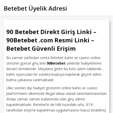
Skip
Betebet Üyelik Adresi
to
content
90 Betebet Direkt Giriş Linki –
90Betebet .com Resmi Linki –
Betebet Güvenli Erişim
Bu zaman zarfından sonra Betebet bahis ve casino online
sitesinin güncel giriş linki
90Betebet
şeklinde faaliyetlerine
devam etmektedir. Meydana gelen bu kötü işlem takibinde ,
bahis oyuncuları bir solukta kuşkuya kapılarak geçerli adres
bulma çabasına sarılmaktadır.
Ülke sınırları dışı faaliyet gösteren online bahis ve casino
platformların ülkemizde illegal iddaa olarak tanımlanmasından
dolayı zaman zaman kullanımda olan giriş adresi
kapatılmaktadır. Betebet’in de hâli hazırdaki urlsi, BTK
tarafından erişime kapatılması uygulamasına maruz bırakılmış