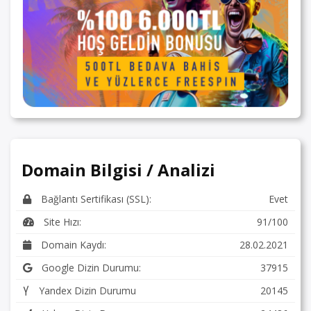
Domain Bilgisi / Analizi
Bağlantı Sertifikası (SSL):
Evet
Site Hızı:
91/100
Domain Kaydı:
28.02.2021
Google Dizin Durumu:
37915
Yandex Dizin Durumu
20145