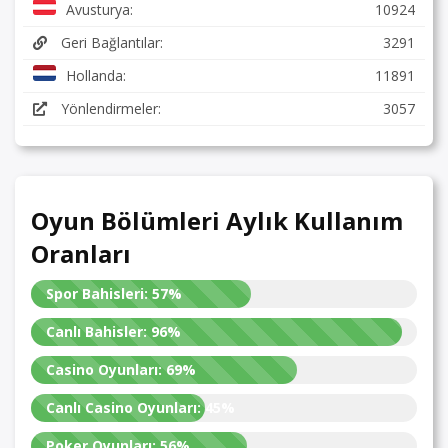
Avusturya:
10924
Geri Bağlantılar:
3291
Hollanda:
11891
Yönlendirmeler:
3057
Oyun Bölümleri Aylık Kullanım
Oranları
Spor Bahisleri:
57%
Canlı Bahisler:
96%
Casino Oyunları:
69%
Canlı Casino Oyunları:
45%
Poker Oyunları:
56%