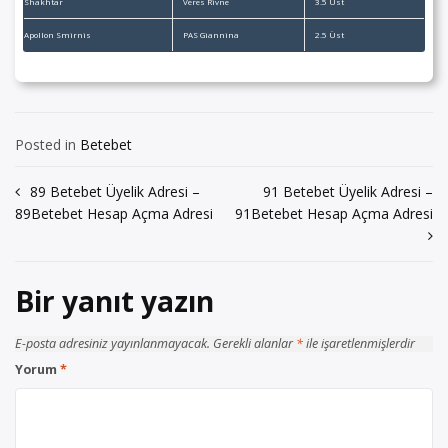
Shakhtar
Veres Rivne
3.5 Üst
Apollon Smirnis
PAS Giannina
2.5 Üst
Posted in
Betebet
Yazı
89 Betebet Üyelik Adresi –
91 Betebet Üyelik Adresi –
89Betebet Hesap Açma Adresi
91Betebet Hesap Açma Adresi
gezinmesi
Bir yanıt yazın
E-posta adresiniz yayınlanmayacak.
Gerekli alanlar
*
ile işaretlenmişlerdir
Yorum
*