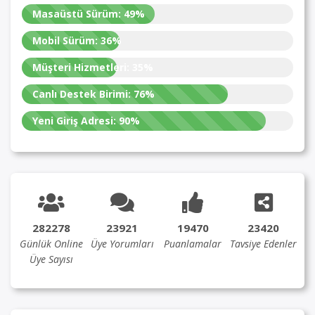
Masaüstü Sürüm:
49%
Mobil Sürüm:
36%
Müşteri Hizmetleri:
35%
Canlı Destek Birimi:
76%
Yeni Giriş Adresi:
90%
282278
23921
19470
23420
Günlük Online
Üye Yorumları
Puanlamalar
Tavsiye Edenler
Üye Sayısı