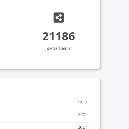
21186
Tavsiye Edenler
1227
2271
2021