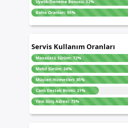
Üyelik/Deneme Bonusu:
32%
Bahis Oranları:
93%
Servis Kullanım Oranları
Masaüstü Sürüm:
72%
Mobil Sürüm:
36%
Müşteri Hizmetleri:
85%
Canlı Destek Birimi:
21%
Yeni Giriş Adresi:
73%