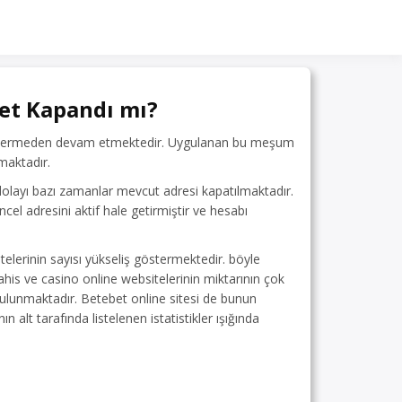
bet Kapandı mı?
a vermeden devam etmektedir. Uygulanan bu meşum
maktadır.
n dolayı bazı zamanlar mevcut adresi kapatılmaktadır.
ncel adresini aktif hale getirmiştir ve hesabı
elerinin sayısı yükseliş göstermektedir. böyle
ahis ve casino online websitelerinin miktarının çok
 bulunmaktadır. Betebet online sitesi de bunun
 alt tarafında listelenen istatistikler ışığında