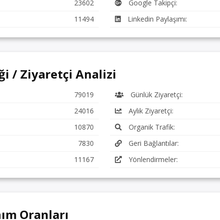
23602
Google Takipçi:
11494
Linkedin Paylaşımı:
ği / Ziyaretçi Analizi
79019
Günlük Ziyaretçi:
24016
Aylık Ziyaretçi:
10870
Organik Trafik:
7830
Geri Bağlantılar:
11167
Yönlendirmeler:
nım Oranları