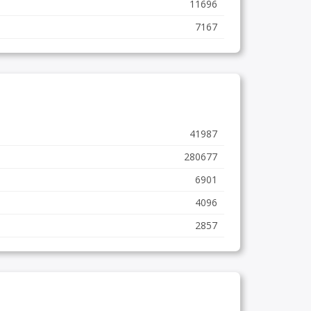
11696
7167
41987
280677
6901
4096
2857