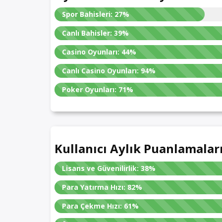
Spor Bahisleri:
27%
Canlı Bahisler:
39%
Casino Oyunları:
44%
Canlı Casino Oyunları:
94%
Poker Oyunları:
71%
Kullanıcı Aylık Puanlamalar
Lisans ve Güvenilirlik:
38%
Para Yatırma Hızı:
82%
Para Çekme Hızı:
61%