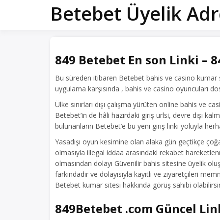
Skip
Betebet Üyelik Adr
to
content
849 Betebet En son Linki – 
Bu süreden itibaren Betebet bahis ve casino kumar s
uygulama karşısında , bahis ve casino oyuncuları d
Ülke sınırları dışı çalışma yürüten online bahis ve c
Betebet’in de hâli hazırdaki giriş urlsi, devre dışı k
bulunanların Betebet’e bu yeni giriş linki yoluyla her
Yasadışı oyun kesimine olan alaka gün geçtikçe çoğalm
olmasıyla illegal iddaa arasındaki rekabet hareketlen
olmasından dolayı Güvenilir bahis sitesine üyelik olu
farkındadır ve dolayısıyla kayıtlı ve ziyaretçileri mem
Betebet kumar sitesi hakkında görüş sahibi olabilirsin
849Betebet .com Güncel Linki