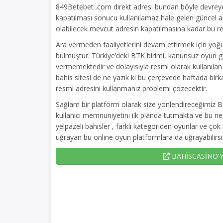
849Betebet .com direkt adresi bundan böyle devreye so
kapatılması sonucu kullanılamaz hale gelen güncel adr
olabilecek mevcut adresin kapatılmasına kadar bu r
Ara vermeden faaliyetlerini devam ettirmek için yoğu
bulmuştur. Türkiye’deki BTK birimi, kanunsuz oyun 
vermemektedir ve dolayısıyla resmi olarak kullanılan 
bahis sitesi de ne yazık ki bu çerçevede haftada bi
resmi adresini kullanmanız problemi çözecektir.
Sağlam bir platform olarak size yönlendireceğimiz Be
kullanıcı memnuniyetini ilk planda tutmakta ve bu n
yelpazeli bahisler , farklı kategoriden oyunlar ve ço
uğrayan bu online oyun platformlara da uğrayabilirsi
BAHİSCASİNO'Y