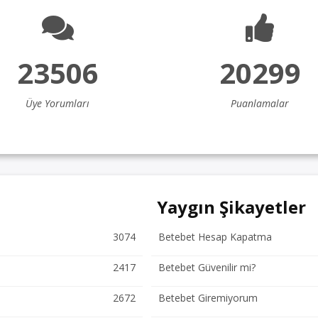
23506
20299
Üye Yorumları
Puanlamalar
Yaygın Şikayetler
3074
Betebet Hesap Kapatma
2417
Betebet Güvenilir mi?
2672
Betebet Giremiyorum