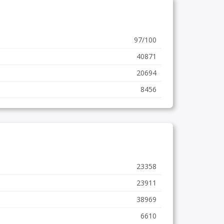
97/100
40871
20694
8456
23358
23911
38969
6610