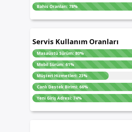
Bahis Oranları:
78%
Servis Kullanım Oranları
Masaüstü Sürüm:
80%
Mobil Sürüm:
61%
Müşteri Hizmetleri:
23%
Canlı Destek Birimi:
66%
Yeni Giriş Adresi:
74%