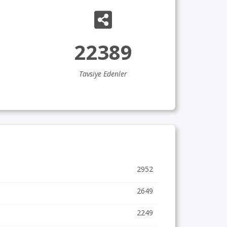
22389
Tavsiye Edenler
2952
2649
2249