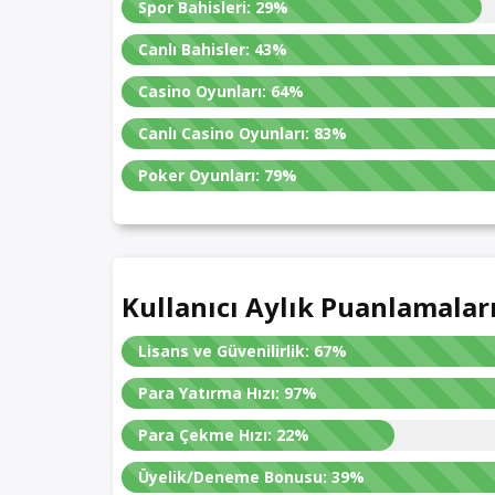
Spor Bahisleri:
29%
Canlı Bahisler:
43%
Casino Oyunları:
64%
Canlı Casino Oyunları:
83%
Poker Oyunları:
79%
Kullanıcı Aylık Puanlamalar
Lisans ve Güvenilirlik:
67%
Para Yatırma Hızı:
97%
Para Çekme Hızı:
22%
Üyelik/Deneme Bonusu:
39%