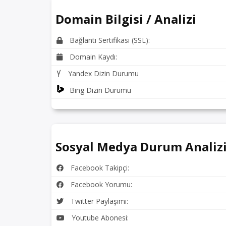
Domain Bilgisi / Analizi
Bağlantı Sertifikası (SSL):
Domain Kaydı:
Yandex Dizin Durumu
Bing Dizin Durumu
Sosyal Medya Durum Analiz
Facebook Takipçi:
Facebook Yorumu:
Twitter Paylaşımı:
Youtube Abonesi: