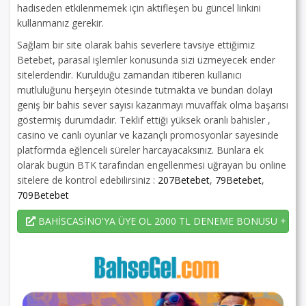
hadiseden etkilenmemek için aktifleşen bu güncel linkini
kullanmanız gerekir.
Sağlam bir site olarak bahis severlere tavsiye ettiğimiz
Betebet, parasal işlemler konusunda sizi üzmeyecek ender
sitelerdendir. Kurulduğu zamandan itiberen kullanıcı
mutluluğunu herşeyin ötesinde tutmakta ve bundan dolayı
geniş bir bahis sever sayısı kazanmayı muvaffak olma başarısı
göstermiş durumdadır. Teklif ettiği yüksek oranlı bahisler ,
casino ve canlı oyunlar ve kazançlı promosyonlar sayesinde
platformda eğlenceli süreler harcayacaksınız. Bunlara ek
olarak bugün BTK tarafından engellenmesi uğrayan bu online
sitelere de kontrol edebilirsiniz :
207Betebet
,
79Betebet
,
709Betebet
BAHİSCASİNO'YA ÜYE OL 2000 TL DENEME BONUSU + 225