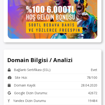
Domain Bilgisi / Analizi
Bağlantı Sertifikası (SSL):
Evet
Site Hızı:
78/100
Domain Kaydı:
28.04.2020
Google Dizin Durumu:
42672
Yandex Dizin Durumu
19484