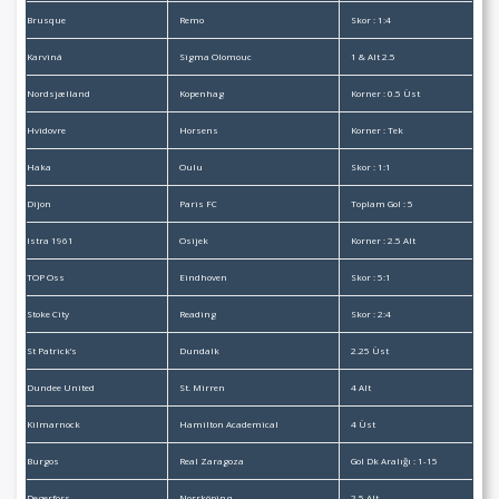
Brusque
Remo
Skor : 1:4
Karviná
Sigma Olomouc
1 & Alt 2.5
Nordsjælland
Kopenhag
Korner : 0.5 Üst
Hvidovre
Horsens
Korner : Tek
Haka
Oulu
Skor : 1:1
Dijon
Paris FC
Toplam Gol : 5
Istra 1961
Osijek
Korner : 2.5 Alt
TOP Oss
Eindhoven
Skor : 5:1
Stoke City
Reading
Skor : 2:4
St Patrick’s
Dundalk
2.25 Üst
Dundee United
St. Mirren
4 Alt
Kilmarnock
Hamilton Academical
4 Üst
Burgos
Real Zaragoza
Gol Dk Aralığı : 1-15
Degerfors
Norrköping
2.5 Alt