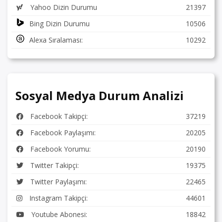
Yahoo Dizin Durumu
21397
Bing Dizin Durumu
10506
Alexa Sıralaması:
10292
Sosyal Medya Durum Analizi
Facebook Takipçi:
37219
Facebook Paylaşımı:
20205
Facebook Yorumu:
20190
Twitter Takipçi:
19375
Twitter Paylaşımı:
22465
Instagram Takipçi:
44601
Youtube Abonesi:
18842