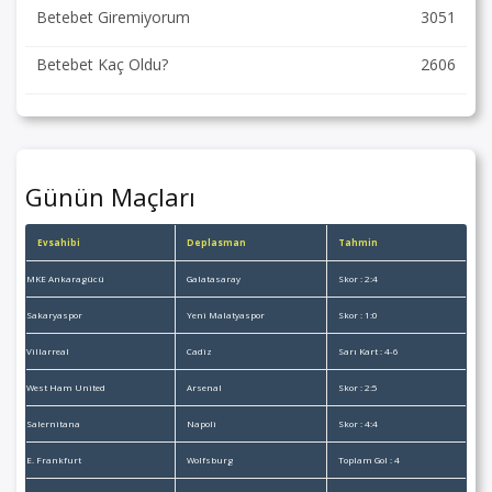
Betebet Giremiyorum
3051
Betebet Kaç Oldu?
2606
Günün Maçları
Evsahibi
Deplasman
Tahmin
MKE Ankaragücü
Galatasaray
Skor : 2:4
Sakaryaspor
Yeni Malatyaspor
Skor : 1:0
Villarreal
Cadiz
Sarı Kart : 4-6
West Ham United
Arsenal
Skor : 2:5
Salernitana
Napoli
Skor : 4:4
E. Frankfurt
Wolfsburg
Toplam Gol : 4