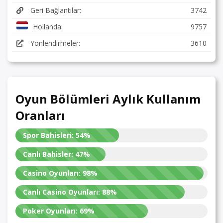
Geri Bağlantılar:
3742
Hollanda:
9757
Yönlendirmeler:
3610
Oyun Bölümleri Aylık Kullanım
Oranları
Spor Bahisleri:
54%
Canlı Bahisler:
47%
Casino Oyunları:
98%
Canlı Casino Oyunları:
88%
Poker Oyunları:
69%