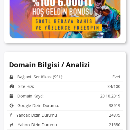
Domain Bilgisi / Analizi
Bağlantı Sertifikası (SSL):
Evet
Site Hızı:
84/100
Domain Kaydı:
20.10.2019
Google Dizin Durumu:
38919
Yandex Dizin Durumu
24875
Yahoo Dizin Durumu
21680