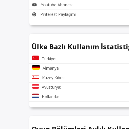
Youtube Abonesi:
Pinterest Paylaşımı:
Ülke Bazlı Kullanım İstatisti
Türkiye:
Almanya:
Kuzey Kıbrıs:
Avusturya:
Hollanda:
Oyun Bölümleri Aylık Kulla