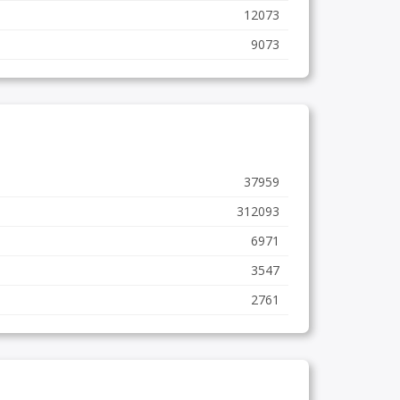
12073
9073
37959
312093
6971
3547
2761