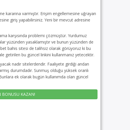
me kararına varmıştır. Erişim engellemesine uğrayan
ine giriş yapabilirsiniz. Yeni bir mevcut adresine
ulama karşısında problemi çözmüştür. Yurdumuz
asalar yüzünden yasaklamıştır ve bunun yüzünden de
bet bahis sitesi de talihsiz olarak görüyoruz ki bu
 getirilen bu güncel linkini kullanmanız yetecektir.
acak nadir sitelerdendir. Faaliyete girdiği andan
aşarmış durumdadır. Sunmuş olduğu yüksek oranlı
. Bunlara ek olarak bugün kullanımda olan güncel
İN BONUSU KAZAN!