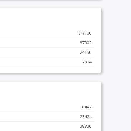
81/100
37502
24150
7304
18447
23424
38830