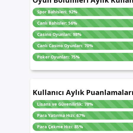
Spor Bahisleri:
92%
Canlı Bahisler:
56%
Casino Oyunları:
98%
Canlı Casino Oyunları:
70%
Poker Oyunları:
75%
Kullanıcı Aylık Puanlamalar
Lisans ve Güvenilirlik:
78%
Para Yatırma Hızı:
67%
Para Çekme Hızı:
85%