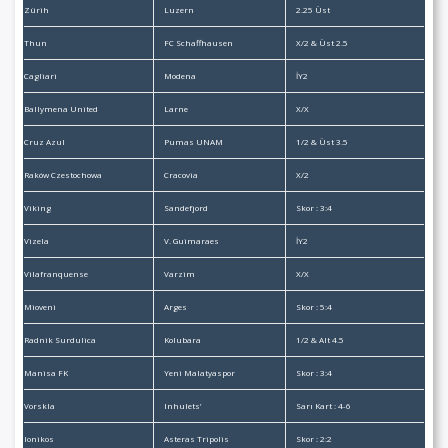
Zürih
Luzern
2.25 Üst
Thun
FC Schaffhausen
X/2 & Üst 2.5
Cagliari
Modena
İY2
Ballymena United
Larne
X/X
Cruz Azul
Pumas UNAM
1/2 & Üst 3.5
Raków Czestochowa
Cracovia
X/2
Viking
Sandefjord
Skor : 3:4
Vizela
V. Guimaraes
İY2
Vilafranquense
Varzim
X/X
Mioveni
Arges
Skor : 5:4
Radnik Surdulica
Kolubara
1/2 & Alt 4.5
Manisa FK
Yeni Malatyaspor
Skor : 3:4
Vorskla
Inhulets’
Sarı Kart : 4-6
Ionikos
Asteras Tripolis
Skor : 2:2