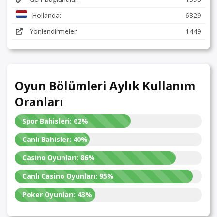
Hollanda:
6829
Yönlendirmeler:
1449
Oyun Bölümleri Aylık Kullanım
Oranları
Spor Bahisleri:
62%
Canlı Bahisler:
40%
Casino Oyunları:
86%
Canlı Casino Oyunları:
95%
Poker Oyunları:
43%