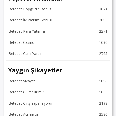
Betebet Hoşgeldin Bonusu
3024
Betebet İlk Yatırım Bonusu
2885
Betebet Para Yatırma
2271
Betebet Casino
1696
Betebet Canlı Yardım
2765
Yaygın Şikayetler
Betebet Şikayet
1896
Betebet Güvenilir mi?
1033
Betebet Giriş Yapamıyorum
2198
Betebet Açılmıyor
2380