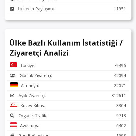
Linkedin Paylaşımı:
11951
Ülke Bazlı Kullanım İstatistiği /
Ziyaretçi Analizi
Türkiye:
79496
Günlük Ziyaretçi:
42094
Almanya:
22071
Aylık Ziyaretçi:
312611
Kuzey Kıbrıs:
8304
Organik Trafik:
9713
Avusturya:
6402
Geri Bağlantılar:
1598