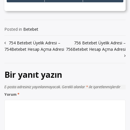
Posted in
Betebet
Yazı
754 Betebet Üyelik Adresi –
756 Betebet Üyelik Adresi –
754Betebet Hesap Açma Adresi
756Betebet Hesap Açma Adresi
gezinmesi
Bir yanıt yazın
E-posta adresiniz yayınlanmayacak.
Gerekli alanlar
*
ile işaretlenmişlerdir
Yorum
*