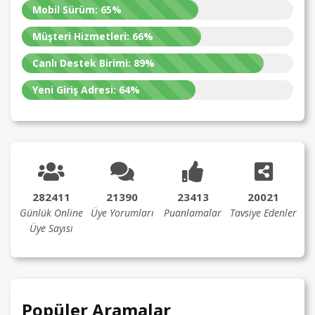
Mobil Sürüm:
65%
Müşteri Hizmetleri:
66%
Canlı Destek Birimi:
89%
Yeni Giriş Adresi:
64%
282411
21390
23413
20021
Günlük Online
Üye Yorumları
Puanlamalar
Tavsiye Edenler
Üye Sayısı
Popüler Aramalar