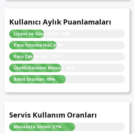
Kullanıcı Aylık Puanlamaları
Lisans ve Güvenilirlik:
30%
Para Yatırma Hızı:
41%
Para Çekme Hızı:
21%
Üyelik/Deneme Bonusu:
45%
Bahis Oranları:
49%
Servis Kullanım Oranları
Masaüstü Sürüm:
57%