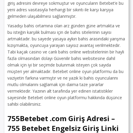
giriş adresini devreye sokmuştur ve oyuncuların Betebet’e bu
yeni adres vasıtasıyla herhangi bir sıkıntı ile karşı karşıya
gelmeden ulaşabilmesi sağlanmıştır.
Yasadışı bahis ortamına olan arz günden güne artmakta ve
bu isteğin karşılık bulması için de bahis sitelerinin sayısı
artmaktadır. bu sayede yasaya aykırı bahis arasındaki yarışma
kızışmakta, oyuncuya yarayan sayısız avantaj verilmektedir.
Tabi kaçak casino ve canlı bahis online websitelerinin bir hayli
fazla olmasından dolayı Güvenilir bahis websitesine dahil
olmak için iyi bir seçimde bulunmak isteyen çok sayıda
müşteri yer almaktadır. Betebet online oyun platformu da bu
vaziyetin farkına varmıştır ve ne yazık ki bahis oyuncularını
mutlu olmalarını sağlamak için daima taze yararlar
vermektedir. Yazının alt tarafında yer edinen istatistikler
sayesinde Betebet online oyun platformu hakkında düşünce
sahibi olabilirsiniz.
755Betebet .com Giriş Adresi –
755 Betebet Engelsiz Giriş Linki