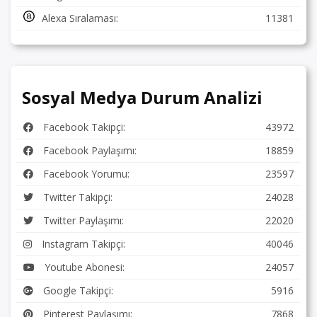
Alexa Sıralaması:
11381
Sosyal Medya Durum Analizi
Facebook Takipçi:
43972
Facebook Paylaşımı:
18859
Facebook Yorumu:
23597
Twitter Takipçi:
24028
Twitter Paylaşımı:
22020
Instagram Takipçi:
40046
Youtube Abonesi:
24057
Google Takipçi:
5916
Pinterest Paylaşımı:
7868