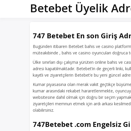
Skip
Betebet Üyelik Adr
to
content
747 Betebet En son Giriş Adr
Bugünden itibaren Betebet bahis ve casino platformu
müteakıbinde , bahis ve casino oyuncuları doğruca 
Ülke sınırları dışı çalışma yürüten online bahis ve ca
adresi kapatılmaktadır. Betebet’in de geçerli linki, 
kayıtlı ve ziyaretçilerin Betebet’e bu yeni güncel adre
Kumar piyasasına olan merak vakit geçtikçe büyüme g
kumar arasındaki rekabet hararetlenmekte, oyuncuya 
websitesine dahil olmak için doğru bir seçim yapmak
ziyaretçileri memnun etmek için ardı arkası kesilmeden 
olabilirsiniz.
747Betebet .com Engelsiz Gir