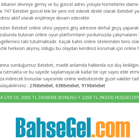
tibaren devreye girmiş ve bu güncel adres yoluyla hizmetlerini idame et
ine 747 Betebet güncel link bir yere not ederek direkt olarak Betebet yas
adresi aktif olarak erişilmeye devam edecektir.
üten Betebet online sitesi yepyeni giriş adresine derhal geçiş yapara
s grubunda bulunan online oyun platformların yurdumuzda çalışmaların
gellemesi tabi tutulmaktadır. Kaçak bahis online sitelerinden birisi ol
 Artık herkesin alışmış olduğu bu olaydan kendinizi korumak için online 
cularına sunduğumuz Betebet, maddi anlamda hakkında sizi düş kırıklığı
ta tutmakta ve bu sayede sayılamayacak kadar bir üye sayısı elde etme
 aza indirecek bonuslar sayesinde online websitesinde güzel vakitler tad
aşabilirsiniz :
276Betebet
,
638Betebet
,
919Betebet
A ÜYE OL 2000 TL DENEME BONUSU + 2250 TL (%333) HOŞGELD