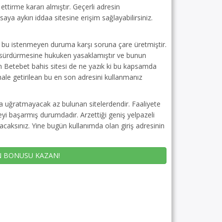
tirme kararı almıştır. Geçerli adresin
aya aykırı iddaa sitesine erişim sağlayabilirsiniz.
k bu istenmeyen duruma karşı soruna çare üretmiştir.
ı sürdürmesine hukuken yasaklamıştır ve bunun
an Betebet bahis sitesi de ne yazık ki bu kapsamda
hale getirilean bu en son adresini kullanmanız
na uğratmayacak az bulunan sitelerdendir. Faaliyete
yi başarmış durumdadır. Arzettiği geniş yelpazeli
acaksınız. Yine bugün kullanımda olan giriş adresinin
İN BONUSU KAZAN!