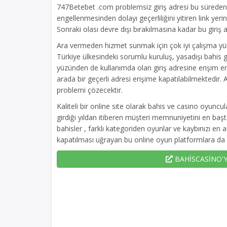
747Betebet .com problemsiz giriş adresi bu süreden i
engellenmesinden dolayı geçerliliğini yitiren link yer
Sonraki olası devre dışı bırakılmasına kadar bu giriş 
Ara vermeden hizmet sunmak için çok iyi çalışma yür
Türkiye ülkesindeki sorumlu kuruluş, yasadışı bahi
yüzünden de kullanımda olan giriş adresine erişim en
arada bir geçerli adresi erişime kapatılabilmektedir.
problemi çözecektir.
Kaliteli bir online site olarak bahis ve casino oyun
girdiği yıldan itiberen müşteri memnuniyetini en baş
bahisler , farklı kategoriden oyunlar ve kaybınızı en
kapatılması uğrayan bu online oyun platformlara da ul
BAHİSCASİNO'Y