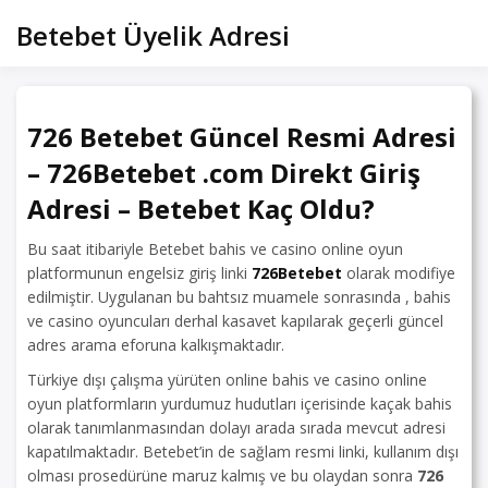
Skip
Betebet Üyelik Adresi
to
content
726 Betebet Güncel Resmi Adresi
– 726Betebet .com Direkt Giriş
Adresi – Betebet Kaç Oldu?
Bu saat itibariyle Betebet bahis ve casino online oyun
platformunun engelsiz giriş linki
726Betebet
olarak modifiye
edilmiştir. Uygulanan bu bahtsız muamele sonrasında , bahis
ve casino oyuncuları derhal kasavet kapılarak geçerli güncel
adres arama eforuna kalkışmaktadır.
Türkiye dışı çalışma yürüten online bahis ve casino online
oyun platformların yurdumuz hudutları içerisinde kaçak bahis
olarak tanımlanmasından dolayı arada sırada mevcut adresi
kapatılmaktadır. Betebet’in de sağlam resmi linki, kullanım dışı
olması prosedürüne maruz kalmış ve bu olaydan sonra
726