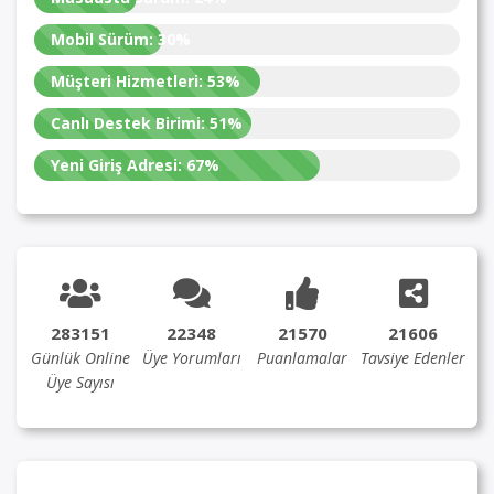
Mobil Sürüm:
30%
Müşteri Hizmetleri:
53%
Canlı Destek Birimi:
51%
Yeni Giriş Adresi:
67%
283151
22348
21570
21606
Günlük Online
Üye Yorumları
Puanlamalar
Tavsiye Edenler
Üye Sayısı