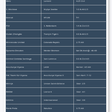
Metz
Lorient
4.25 Üst
S. Moskova
Krylya Sovetov
1/2 & Alt 2.5
Grorud
KFUM
İY1
PSV
S. Rotterdam
1/X & Üst 3.5
Hubei Zhongbo
Tianjin Tigers
X/2 & Alt 2.5
Minnesota United
Colorado Rapids
2.75 Alt
Dynamo Dresden
Werder Bremen
Gol Dk Aralığı : 46-60
Central Córdoba Santiago
San Lorenzo
X/2 & Üst 4.5
Avusturya Viyana
LASK
Korner : 4.5 Alt
FAC Team für Viyana
Avusturya Viyana II
Sarı Kart : 7-12
Wilrijk
Union Saint-Gilloise
Skor : 2:5
RWDM
Lierse K
Skor : 4:1
Grêmio
Internacional
Skor : 3:0
Ponte Preta
Náutico
3.75 Alt