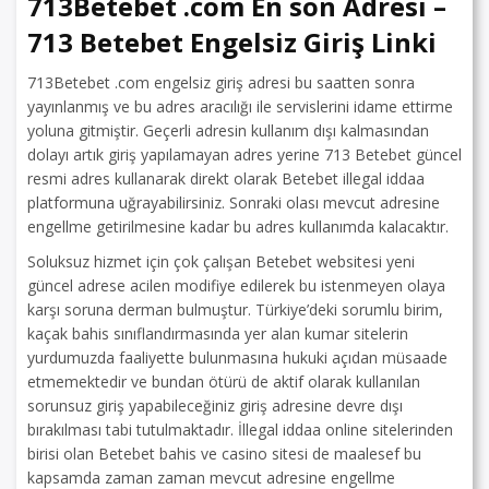
713Betebet .com En son Adresi –
713 Betebet Engelsiz Giriş Linki
713Betebet .com engelsiz giriş adresi bu saatten sonra
yayınlanmış ve bu adres aracılığı ile servislerini idame ettirme
yoluna gitmiştir. Geçerli adresin kullanım dışı kalmasından
dolayı artık giriş yapılamayan adres yerine 713 Betebet güncel
resmi adres kullanarak direkt olarak Betebet illegal iddaa
platformuna uğrayabilirsiniz. Sonraki olası mevcut adresine
engellme getirilmesine kadar bu adres kullanımda kalacaktır.
Soluksuz hizmet için çok çalışan Betebet websitesi yeni
güncel adrese acilen modifiye edilerek bu istenmeyen olaya
karşı soruna derman bulmuştur. Türkiye’deki sorumlu birim,
kaçak bahis sınıflandırmasında yer alan kumar sitelerin
yurdumuzda faaliyette bulunmasına hukuki açıdan müsaade
etmemektedir ve bundan ötürü de aktif olarak kullanılan
sorunsuz giriş yapabileceğiniz giriş adresine devre dışı
bırakılması tabi tutulmaktadır. İllegal iddaa online sitelerinden
birisi olan Betebet bahis ve casino sitesi de maalesef bu
kapsamda zaman zaman mevcut adresine engellme