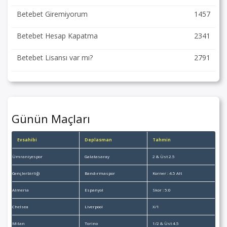
Betebet Giremiyorum
1457
Betebet Hesap Kapatma
2341
Betebet Lisansı var mı?
2791
Günün Maçları
Evsahibi
Deplasman
Tahmin
Ümraniyespor
Galatasaray
2 & Üst 2.5
Gençlerbirliği
Bandırmaspor
Korner : 4.5 Alt
Almeria
Espanyol
Skor : 5:0
Chelsea
Liverpool
X/1
Milan
Torino
1/2 & Üst 4.5