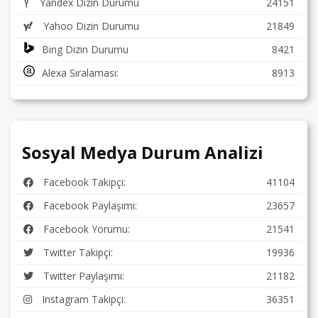
Yandex Dizin Durumu
24151
Yahoo Dizin Durumu
21849
Bing Dizin Durumu
8421
Alexa Sıralaması:
8913
Sosyal Medya Durum Analizi
Facebook Takipçi:
41104
Facebook Paylaşımı:
23657
Facebook Yorumu:
21541
Twitter Takipçi:
19936
Twitter Paylaşımı:
21182
Instagram Takipçi:
36351