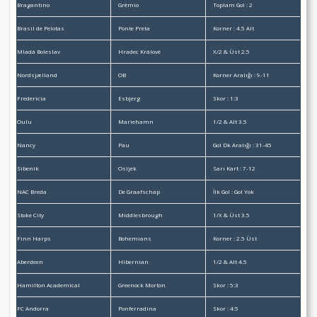
Bragantino
Grêmio
Toplam Gol : 2
Brasil de Pelotas
Ponte Preta
Korner : 4.5 Alt
Mladá Boleslav
Hradec Králové
X/2 & Üst 2.5
Nordsjælland
OB
Korner Aralığı : 9-11
Fredericia
Esbjerg
Skor : 1:3
Oulu
Mariehamn
1/2 & Alt 3.5
Nancy
Pau
Gol Dk Aralığı : 31-45
Sibenik
Osijek
Sarı Kart : 7-12
NAC Breda
De Graafschap
İlk Gol : Gol Yok
Stoke City
Middlesbrough
1/X & Üst 3.5
Finn Harps
Bohemians
Korner : 2.5 Üst
Aberdeen
Hibernian
1/2 & Alt 4.5
Hamilton Academical
Greenock Morton
Skor : 5:3
FC Andorra
Ponferradina
Skor : 4:5