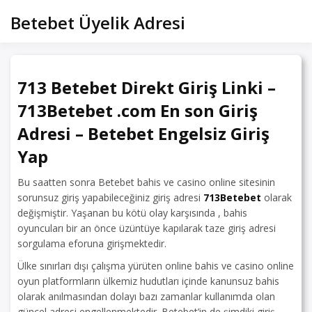
Skip
Betebet Üyelik Adresi
to
content
713 Betebet Direkt Giriş Linki –
713Betebet .com En son Giriş
Adresi – Betebet Engelsiz Giriş
Yap
Bu saatten sonra Betebet bahis ve casino online sitesinin
sorunsuz giriş yapabileceğiniz giriş adresi
713Betebet
olarak
değişmiştir. Yaşanan bu kötü olay karşısında , bahis
oyuncuları bir an önce üzüntüye kapılarak taze giriş adresi
sorgulama eforuna girişmektedir.
Ülke sınırları dışı çalışma yürüten online bahis ve casino online
oyun platformların ülkemiz hudutları içinde kanunsuz bahis
olarak anılmasından dolayı bazı zamanlar kullanımda olan
güncel adresi engellenmektedir. Betebet’in de şimdiki giriş