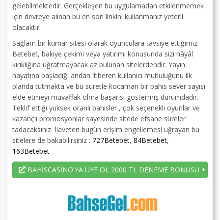
gelebilmektedir. Gerçekleşen bu uygulamadan etkilenmemek
için devreye alınan bu en son linkini kullanmanız yeterli
olacaktır.
Sağlam bir kumar sitesi olarak oyunculara tavsiye ettiğimiz
Betebet, bakiye çekimi veya yatırımı konusunda sizi hâyâl
kırıklığına uğratmayacak az bulunan sitelerdendir. Yayın
hayatına başladığı andan itiberen kullanıcı mutluluğunu ilk
planda tutmakta ve bu suretle kocaman bir bahis sever sayısı
elde etmeyi muvaffak olma başarısı göstermiş durumdadır.
Teklif ettiği yüksek oranlı bahisler , çok seçenekli oyunlar ve
kazançlı promosyonlar sayesinde sitede efsane süreler
tadacaksınız. İlaveten bugün erişim engellemesi uğrayan bu
sitelere de bakabilirsiniz :
727Betebet
,
84Betebet
,
163Betebet
BAHİSCASİNO'YA ÜYE OL 2000 TL DENEME BONUSU + 225