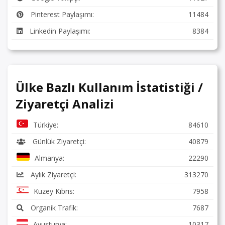
Pinterest Paylaşımı:
11484
Linkedin Paylaşımı:
8384
Ülke Bazlı Kullanım İstatistiği /
Ziyaretçi Analizi
Türkiye:
84610
Günlük Ziyaretçi:
40879
Almanya:
22290
Aylık Ziyaretçi:
313270
Kuzey Kıbrıs:
7958
Organik Trafik:
7687
Avusturya:
10317