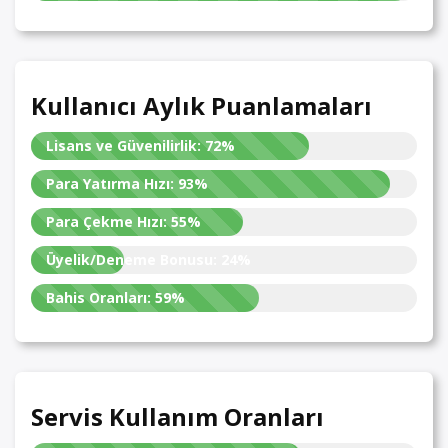
Kullanıcı Aylık Puanlamaları
Lisans ve Güvenilirlik:
72%
Para Yatırma Hızı:
93%
Para Çekme Hızı:
55%
Üyelik/Deneme Bonusu:
24%
Bahis Oranları:
59%
Servis Kullanım Oranları