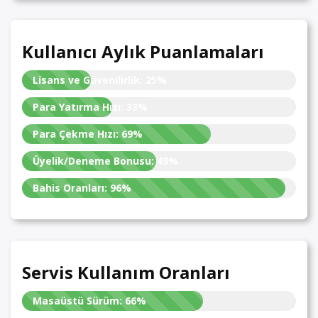
Kullanıcı Aylık Puanlamaları
Lisans ve Güvenilirlik:
25%
Para Yatırma Hızı:
33%
Para Çekme Hızı:
69%
Üyelik/Deneme Bonusu:
49%
Bahis Oranları:
96%
Servis Kullanım Oranları
Masaüstü Sürüm:
66%