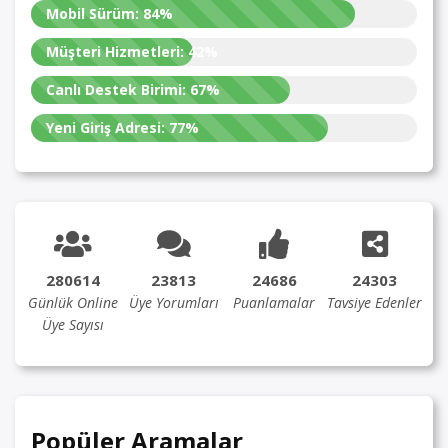
Mobil Sürüm:
84%
Müşteri Hizmetleri:
42%
Canlı Destek Birimi:
67%
Yeni Giriş Adresi:
77%
280614
23813
24686
24303
Günlük Online
Üye Yorumları
Puanlamalar
Tavsiye Edenler
Üye Sayısı
Popüler Aramalar