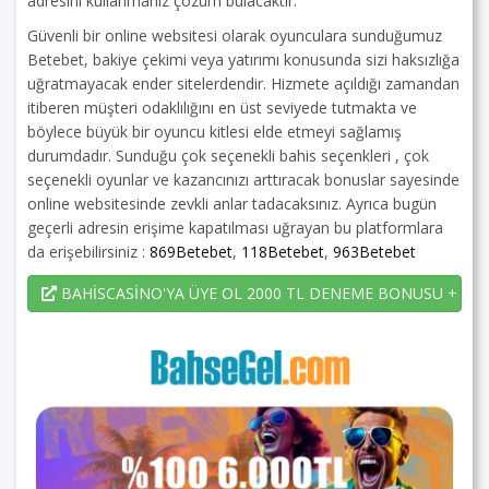
adresini kullanmanız çözüm bulacaktır.
Güvenli bir online websitesi olarak oyunculara sunduğumuz
Betebet, bakiye çekimi veya yatırımı konusunda sizi haksızlığa
uğratmayacak ender sitelerdendir. Hizmete açıldığı zamandan
itiberen müşteri odaklılığını en üst seviyede tutmakta ve
böylece büyük bir oyuncu kitlesi elde etmeyi sağlamış
durumdadır. Sunduğu çok seçenekli bahis seçenkleri , çok
seçenekli oyunlar ve kazancınızı arttıracak bonuslar sayesinde
online websitesinde zevkli anlar tadacaksınız. Ayrıca bugün
geçerli adresin erişime kapatılması uğrayan bu platformlara
da erişebilirsiniz :
869Betebet
,
118Betebet
,
963Betebet
BAHİSCASİNO'YA ÜYE OL 2000 TL DENEME BONUSU + 225