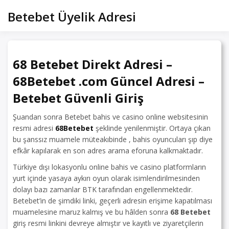
Skip
Betebet Üyelik Adresi
to
content
68 Betebet Direkt Adresi –
68Betebet .com Güncel Adresi –
Betebet Güvenli Giriş
Şuandan sonra Betebet bahis ve casino online websitesinin
resmi adresi
68Betebet
şeklinde yenilenmiştir. Ortaya çıkan
bu şanssız muamele müteakıbinde , bahis oyuncuları şıp diye
efkâr kapılarak en son adres arama eforuna kalkmaktadır.
Türkiye dışı lokasyonlu online bahis ve casino platformların
yurt içinde yasaya aykırı oyun olarak isimlendirilmesinden
dolayı bazı zamanlar BTK tarafından engellenmektedir.
Betebet’in de şimdiki linki, geçerli adresin erişime kapatılması
muamelesine maruz kalmış ve bu hâlden sonra
68 Betebet
giriş resmi linkini devreye almıştır ve kayıtlı ve ziyaretçilerin