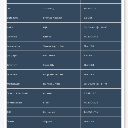
OB
Silkeborg
X/2 & Üst 3.5
Elite 3000
Fremad Amager
2.5 Üst
KuPS
HJK
Gol Dk Aralığı : 46-60
Grenoble
Nîmes
X/2 & Üst 4.5
Lokomotiva
Slaven Koprivnica
Skor : 2:0
Jong Ajax
NAC Breda
3.75 Üst
Coventry
Stoke City
Skor : 2:4
Dundalk
Drogheda United
Skor : 4:3
Motherwell
Dundee United
Gol Dk Aralığı : 61-75
Queen of the South
Arbroath
2 & Üst 2.5
Ponferradina
Eibar
X/2 & Üst 2.5
AIK
Halmstad
Tek/Çift : Tek
Östers
Örgryte
Skor : 2:3