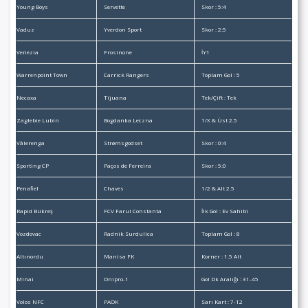
Young Boys
Servette
Skor : 5:4
Vaduz
Yverdon Sport
Skor : 2:5
Venezia
Frosinone
İY1
Warrenpoint Town
Carrick Rangers
Toplam Gol : 5
Necaxa
Tijuana
Tek/Çift : Tek
Zaglebie Lubin
Bogdanka Leczna
1/X & Üst 2.5
Vålerenga
Strømsgodset
Skor : 0:4
Sporting CP
Paços de Ferreira
Skor : 5:0
Penafiel
Chaves
1/2 & Alt 2.5
Rapid Bükreş
FCV Farul Constanta
İlk Gol : Ev Sahibi
Vozdovac
Radnik Surdulica
Toplam Gol : 8
Altınordu
Manisa FK
Korner : 1.5 Alt
Minai
Dnipro-1
Gol Dk Aralığı : 31-45
Volos NFC
PAOK
Sarı Kart : 7-12