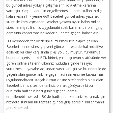
bu güncel adres yoluyla çalışmalarını icra etme kararına
varmıştır. Geçerli adresin engellenmesi sonucu kullanım dışı
kalan resmi link yerine 669 Betebet güncel adres yazarak
sıkıntı ile karşılaşmadan Betebet yasaya aykırı bahis online
sitesine erişebilirsiniz. Uygulanabilecek kullanımda olan giriş
adresinin kapatılmasına kadar bu adres geçerli kalacaktır.
Hız kesmeden faaliyetlerini sürdürmek için ekipçe çalışan
Betebet online sitesi yepyeni güncel adrese derhal modifiye
edilerek bu olay karşısında çıkış yolu bulmuştur. Yurdumuz
hudutları içerisindeki BTK birimi, yasadışı oyun statüsünde yer
gören online sitelerin ülkemiz hudutları içinde faaliyet
yürütmesine yasalar açısından yasaklamıştır ve bu nedenle de
geçerli olan güncel linkine geçerli adresin erişime kapatılması
uygulanmaktadır. Kaçak kumar online sitelerinden birisi olan
Betebet bahis sitesi de talihsiz olarak görüyoruz ki bu
durumda haftanın bazı günleri geçerli adresi
engellenebilmektedir. Böyle hadiseden kendinizi korumak için
hizmete sunulan bu taptaze güncel giriş adresini kullanmanız
gerekmektedir.