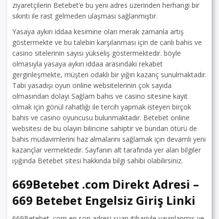
ziyaretçilerin Betebet’e bu yeni adres üzerinden herhangi bir
sıkıntı ile rast gelmeden ulaşması sağlanmıştır.
Yasaya aykırı iddaa kesimine olan merak zamanla artış
göstermekte ve bu talebin karşılanması için de canlı bahis ve
casino sitelerinin sayısı yükseliş göstermektedir. böyle
olmasıyla yasaya aykırı iddaa arasındaki rekabet
gerginleşmekte, müşteri odaklı bir yığın kazanç sunulmaktadır.
Tabi yasadışı oyun online websitelerinin çok sayıda
olmasından dolayı Sağlam bahis ve casino sitesine kayıt
olmak için gönül rahatlığı ile tercih yapmak isteyen birçok
bahis ve casino oyuncusu bulunmaktadır. Betebet online
websitesi de bu olayın bilincine sahiptir ve bundan ötürü de
bahis müdavimlerini haz almalarını sağlamak için devamlı yeni
kazançlar vermektedir. Sayfanın alt tarafında yer alan bilgiler
ışığında Betebet sitesi hakkında bilgi sahibi olabilirsiniz.
669Betebet .com Direkt Adresi –
669 Betebet Engelsiz Giriş Linki
669Betebet .com en son adresi şuan itibariyle yayınlanmış ve