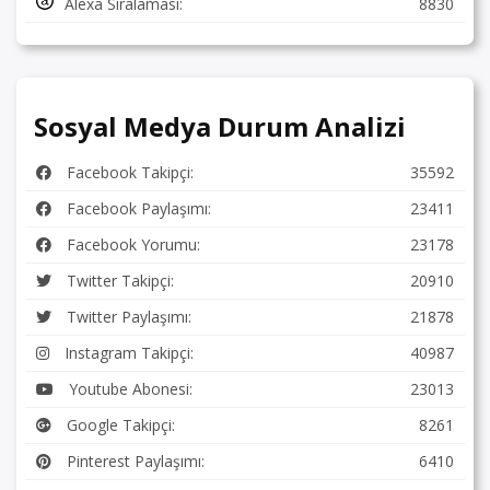
Alexa Sıralaması:
8830
Sosyal Medya Durum Analizi
Facebook Takipçi:
35592
Facebook Paylaşımı:
23411
Facebook Yorumu:
23178
Twitter Takipçi:
20910
Twitter Paylaşımı:
21878
Instagram Takipçi:
40987
Youtube Abonesi:
23013
Google Takipçi:
8261
Pinterest Paylaşımı:
6410