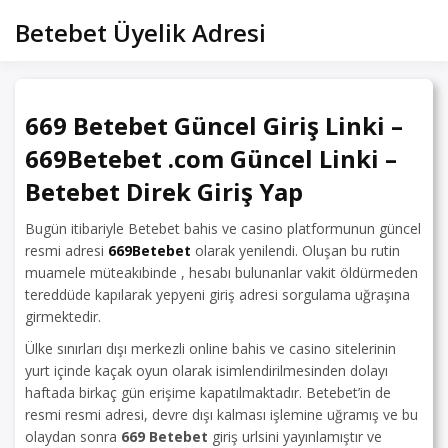
Skip
Betebet Üyelik Adresi
to
content
669 Betebet Güncel Giriş Linki –
669Betebet .com Güncel Linki –
Betebet Direk Giriş Yap
Bugün itibariyle Betebet bahis ve casino platformunun güncel
resmi adresi
669Betebet
olarak yenilendi. Oluşan bu rutin
muamele müteakıbinde , hesabı bulunanlar vakit öldürmeden
tereddüde kapılarak yepyeni giriş adresi sorgulama uğraşına
girmektedir.
Ülke sınırları dışı merkezli online bahis ve casino sitelerinin
yurt içinde kaçak oyun olarak isimlendirilmesinden dolayı
haftada birkaç gün erişime kapatılmaktadır. Betebet’in de
resmi resmi adresi, devre dışı kalması işlemine uğramış ve bu
olaydan sonra
669 Betebet
giriş urlsini yayınlamıştır ve