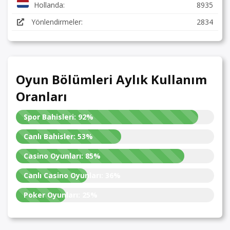
Hollanda:
8935
Yönlendirmeler:
2834
Oyun Bölümleri Aylık Kullanım
Oranları
Spor Bahisleri:
92%
Canlı Bahisler:
53%
Casino Oyunları:
85%
Canlı Casino Oyunları:
36%
Poker Oyunları:
25%