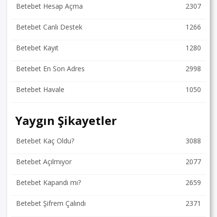
Betebet Hesap Açma
2307
Betebet Canlı Destek
1266
Betebet Kayıt
1280
Betebet En Son Adres
2998
Betebet Havale
1050
Yaygın Şikayetler
Betebet Kaç Oldu?
3088
Betebet Açılmıyor
2077
Betebet Kapandı mı?
2659
Betebet Şifrem Çalındı
2371