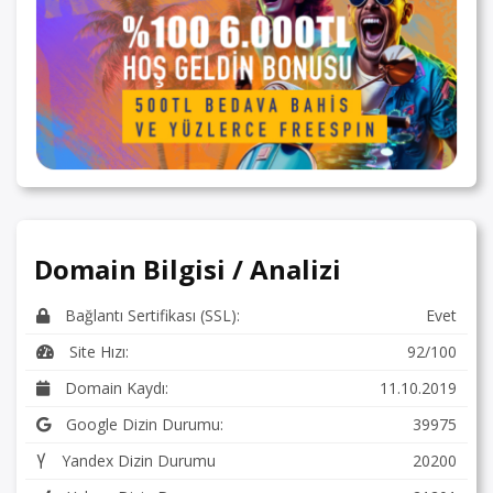
Domain Bilgisi / Analizi
Bağlantı Sertifikası (SSL):
Evet
Site Hızı:
92/100
Domain Kaydı:
11.10.2019
Google Dizin Durumu:
39975
Yandex Dizin Durumu
20200