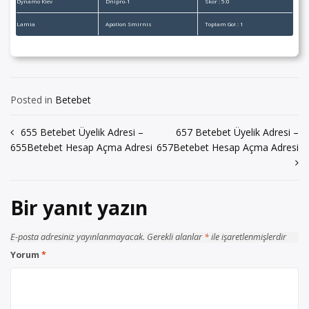
Dynamo Kiev
Dnipro-1
Skor : 5:0
Lamia
Apollon Smirnis
Toplam Gol : 1
Posted in
Betebet
Yazı
655 Betebet Üyelik Adresi –
657 Betebet Üyelik Adresi –
655Betebet Hesap Açma Adresi
657Betebet Hesap Açma Adresi
gezinmesi
Bir yanıt yazın
E-posta adresiniz yayınlanmayacak.
Gerekli alanlar
*
ile işaretlenmişlerdir
Yorum
*