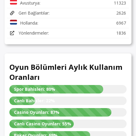
Avusturya:
11323
Geri Bağlantılar:
2626
Hollanda:
6967
Yönlendirmeler:
1836
Oyun Bölümleri Aylık Kullanım
Oranları
Spor Bahisleri:
80%
Canlı Bahisler:
22%
Casino Oyunları:
87%
Canlı Casino Oyunları:
55%
Poker Oyunları:
69%