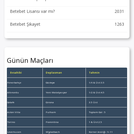
Betebet Lisansı var mı?
2031
Betebet Şikayet
1263
Günün Maçları
Evsahibi
Deplasman
Tahmin
Fenerbahçe
Göztepe
1/X & Üst 3.5
Altınordu
Yeni Malatyaspor
1/2 & Üst 4.5
Getafe
Girona
3.5 Üst
Aston Villa
Fulham
Toplam Gol : 5
Torino
Fiorentina
1 & Üst 2.5
Leverkusen
M’gladbach
Korner Aralığı : 9-11