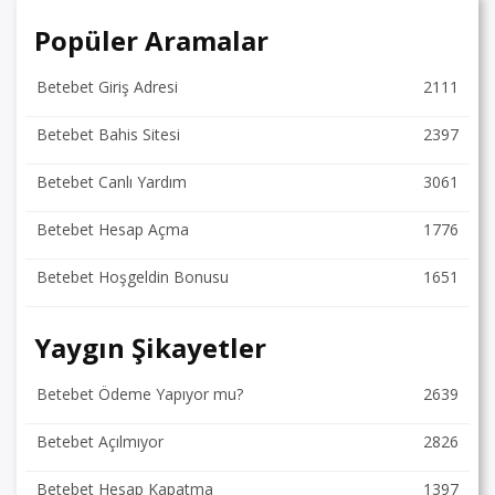
Popüler Aramalar
Betebet Giriş Adresi
2111
Betebet Bahis Sitesi
2397
Betebet Canlı Yardım
3061
Betebet Hesap Açma
1776
Betebet Hoşgeldin Bonusu
1651
Yaygın Şikayetler
Betebet Ödeme Yapıyor mu?
2639
Betebet Açılmıyor
2826
Betebet Hesap Kapatma
1397