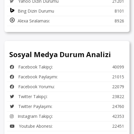
Yahoo Dizin Durumu
21201
Bing Dizin Durumu
8101
Alexa Sıralaması:
8926
Sosyal Medya Durum Analizi
Facebook Takipçi:
40099
Facebook Paylaşımı:
21015
Facebook Yorumu:
22079
Twitter Takipçi:
23822
Twitter Paylaşımı:
24760
Instagram Takipçi:
42353
Youtube Abonesi:
22451