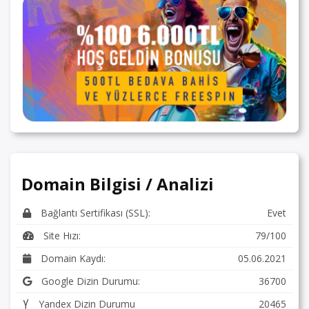
Domain Bilgisi / Analizi
Bağlantı Sertifikası (SSL):
Evet
Site Hızı:
79/100
Domain Kaydı:
05.06.2021
Google Dizin Durumu:
36700
Yandex Dizin Durumu
20465