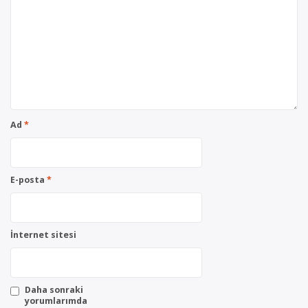
Ad
*
E-posta
*
İnternet sitesi
Daha sonraki
yorumlarımda