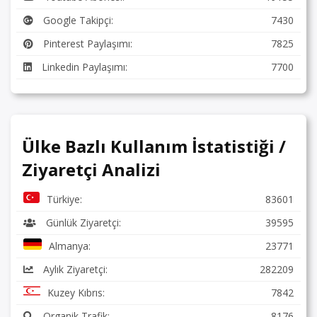
Google Takipçi:
7430
Pinterest Paylaşımı:
7825
Linkedin Paylaşımı:
7700
Ülke Bazlı Kullanım İstatistiği /
Ziyaretçi Analizi
Türkiye:
83601
Günlük Ziyaretçi:
39595
Almanya:
23771
Aylık Ziyaretçi:
282209
Kuzey Kıbrıs:
7842
Organik Trafik:
8176