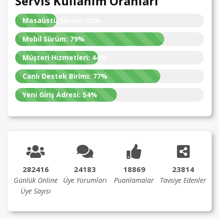
Servis Kullanım Oranları
Masaüstü Sürüm:
22%
Mobil Sürüm:
79%
Müşteri Hizmetleri:
44%
Canlı Destek Birimi:
77%
Yeni Giriş Adresi:
54%
282416
24183
18869
23814
Günlük Online
Üye Yorumları
Puanlamalar
Tavsiye Edenler
Üye Sayısı