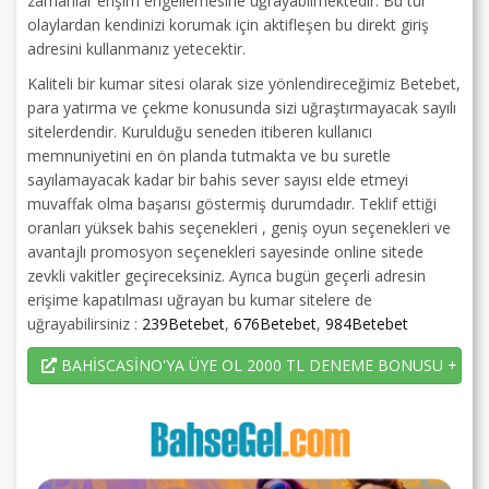
zamanlar erişim engellemesine uğrayabilmektedir. Bu tür
olaylardan kendinizi korumak için aktifleşen bu direkt giriş
adresini kullanmanız yetecektir.
Kaliteli bir kumar sitesi olarak size yönlendireceğimiz Betebet,
para yatırma ve çekme konusunda sizi uğraştırmayacak sayılı
sitelerdendir. Kurulduğu seneden itiberen kullanıcı
memnuniyetini en ön planda tutmakta ve bu suretle
sayılamayacak kadar bir bahis sever sayısı elde etmeyi
muvaffak olma başarısı göstermiş durumdadır. Teklif ettiği
oranları yüksek bahis seçenekleri , geniş oyun seçenekleri ve
avantajlı promosyon seçenekleri sayesinde online sitede
zevkli vakitler geçireceksiniz. Ayrıca bugün geçerli adresin
erişime kapatılması uğrayan bu kumar sitelere de
uğrayabilirsiniz :
239Betebet
,
676Betebet
,
984Betebet
BAHİSCASİNO'YA ÜYE OL 2000 TL DENEME BONUSU + 225