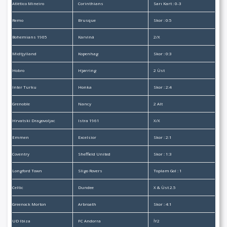
Atlético Mineiro
Corinthians
Sarı Kart : 0-3
Remo
Brusque
Skor : 0:5
Bohemians 1905
Karviná
2/X
Midtjylland
Kopenhag
Skor : 0:3
Hobro
Hjørring
2 Üst
Inter Turku
Honka
Skor : 2:4
Grenoble
Nancy
2 Alt
Hrvatski Dragovoljac
Istra 1961
X/X
Emmen
Excelsior
Skor : 2:1
Coventry
Sheffield United
Skor : 1:3
Longford Town
Sligo Rovers
Toplam Gol : 1
Celtic
Dundee
X & Üst 2.5
Greenock Morton
Arbroath
Skor : 4:1
UD Ibiza
FC Andorra
İY2