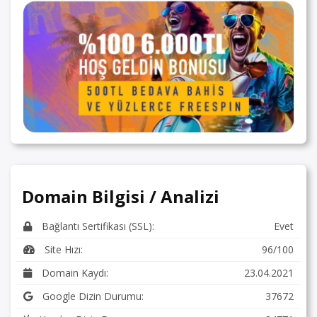
Domain Bilgisi / Analizi
Bağlantı Sertifikası (SSL):
Evet
Site Hızı:
96/100
Domain Kaydı:
23.04.2021
Google Dizin Durumu:
37672