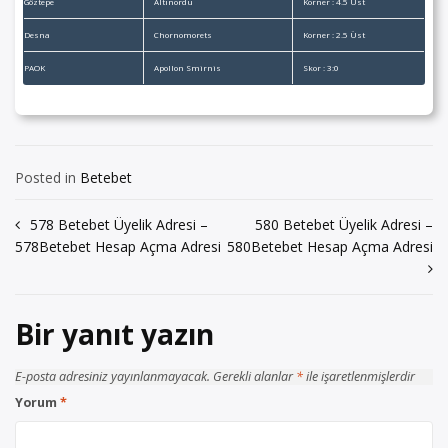
Göztepe
Altınordu
Korner : 4.5 Üst
Desna
Chornomorets
Korner : 2.5 Üst
PAOK
Apollon Smirnis
Skor : 3:0
Posted in
Betebet
Yazı
578 Betebet Üyelik Adresi –
580 Betebet Üyelik Adresi –
578Betebet Hesap Açma Adresi
580Betebet Hesap Açma Adresi
gezinmesi
Bir yanıt yazın
E-posta adresiniz yayınlanmayacak.
Gerekli alanlar
*
ile işaretlenmişlerdir
Yorum
*