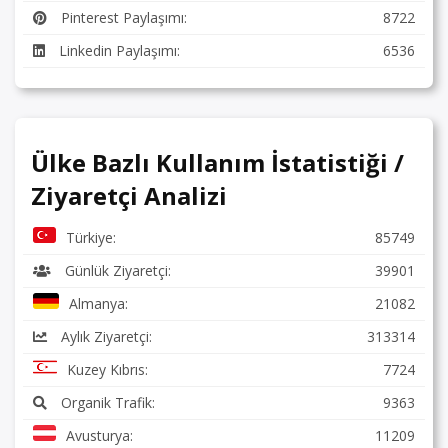
Pinterest Paylaşımı:
8722
Linkedin Paylaşımı:
6536
Ülke Bazlı Kullanım İstatistiği /
Ziyaretçi Analizi
Türkiye:
85749
Günlük Ziyaretçi:
39901
Almanya:
21082
Aylık Ziyaretçi:
313314
Kuzey Kıbrıs:
7724
Organik Trafik:
9363
Avusturya:
11209