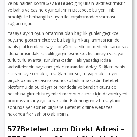
ve bu hâlden sonra
577 Betebet
giriş urlsini aktifleştirmiştir
ve bahis ve casino oyuncularının Betebet’e bu yeni link
aracılığı ile herhangi bir uyarı ile karşılaşmadan varması
sağlanmıştır.
Yasaya aykırı oyun ortamına olan bağlılık günler geçtikçe
büyüme göstermekte ve bu bağlılığın karşılanması için de
bahis platformların sayısı büyümektedir. bu nedenle kanunsuz
iddaa arasındaki rakiplik gerginleşmekte, kullanıcıya yarayan
türlü türlü avantaj sunulmaktadır. Tabi yasadışı iddaa
websitelerinin sayısının çok olmasından dolayı Sağlam bahis
sitesine üye olmak için sağlam bir seçim yapmak isteyen
birçok bahis ve casino oyuncusu bulunmaktadır. Betebet
platformu da bu olayın bilincindedir ve bundan ötürü de
hesabına girmek isteyenleri memnun etmek için devamlı yeni
promosyonlar yayınlamaktadır. Bulunduğunuz bu sayfanın
sonunda yer edinen bilgilerle Betebet online websitesi
hakkında fikir sahibi olabilirsiniz.
577Betebet .com Direkt Adresi –