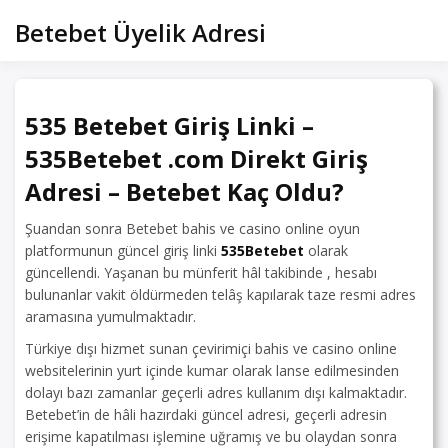
Skip
Betebet Üyelik Adresi
to
content
535 Betebet Giriş Linki –
535Betebet .com Direkt Giriş
Adresi – Betebet Kaç Oldu?
Şuandan sonra Betebet bahis ve casino online oyun
platformunun güncel giriş linki
535Betebet
olarak
güncellendi. Yaşanan bu münferit hâl takibinde , hesabı
bulunanlar vakit öldürmeden telâş kapılarak taze resmi adres
aramasına yumulmaktadır.
Türkiye dışı hizmet sunan çevirimiçi bahis ve casino online
websitelerinin yurt içinde kumar olarak lanse edilmesinden
dolayı bazı zamanlar geçerli adres kullanım dışı kalmaktadır.
Betebet’in de hâli hazırdaki güncel adresi, geçerli adresin
erişime kapatılması işlemine uğramış ve bu olaydan sonra