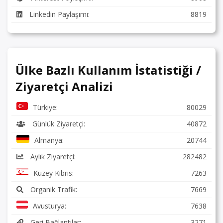
Linkedin Paylaşımı:
8819
Ülke Bazlı Kullanım İstatistiği /
Ziyaretçi Analizi
Türkiye:
80029
Günlük Ziyaretçi:
40872
Almanya:
20744
Aylık Ziyaretçi:
282482
Kuzey Kıbrıs:
7263
Organik Trafik:
7669
Avusturya:
7638
Geri Bağlantılar:
3271