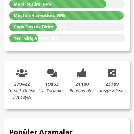
Mobil Sürüm:
84%
Müşteri Hizmetleri:
99%
Canlı Destek Birimi:
41%
Yeni Giriş Adresi:
25%
279422
19863
21160
23789
Günlük Online
Üye Yorumları
Puanlamalar
Tavsiye Edenler
Üye Sayısı
Popüler Aramalar