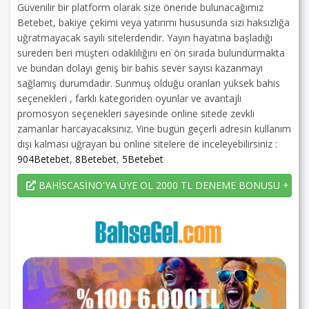
Güvenilir bir platform olarak size öneride bulunacağımız
Betebet, bakiye çekimi veya yatırımı hususunda sizi haksızlığa
uğratmayacak sayılı sitelerdendir. Yayın hayatına başladığı
süreden beri müşteri odaklılığını en ön sırada bulundurmakta
ve bundan dolayı geniş bir bahis sever sayısı kazanmayı
sağlamış durumdadır. Sunmuş olduğu oranları yüksek bahis
seçenekleri , farklı kategoriden oyunlar ve avantajlı
promosyon seçenekleri sayesinde online sitede zevkli
zamanlar harcayacaksınız. Yine bugün geçerli adresin kullanım
dışı kalması uğrayan bu online sitelere de inceleyebilirsiniz :
904Betebet
,
8Betebet
,
5Betebet
BAHİSCASİNO'YA ÜYE OL 2000 TL DENEME BONUSU + 225