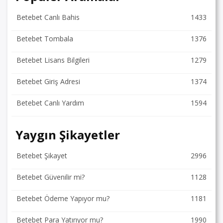
Betebet Canlı Bahis
1433
Betebet Tombala
1376
Betebet Lisans Bilgileri
1279
Betebet Giriş Adresi
1374
Betebet Canlı Yardım
1594
Yaygın Şikayetler
Betebet Şikayet
2996
Betebet Güvenilir mi?
1128
Betebet Ödeme Yapıyor mu?
1181
Betebet Para Yatırıyor mu?
1990