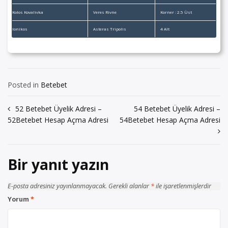
Kolos Kovalivka
Veres Rivne
Korner : 2.5 Üst
Ionikos
Asteras Tripolis
4 Alt
Posted in
Betebet
Yazı
52 Betebet Üyelik Adresi –
54 Betebet Üyelik Adresi –
52Betebet Hesap Açma Adresi
54Betebet Hesap Açma Adresi
gezinmesi
Bir yanıt yazın
E-posta adresiniz yayınlanmayacak.
Gerekli alanlar
*
ile işaretlenmişlerdir
Yorum
*