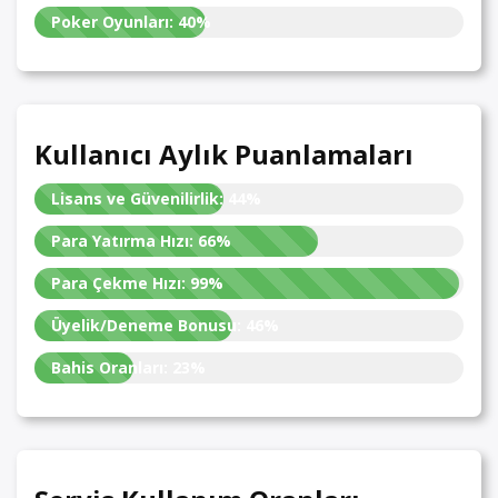
Poker Oyunları:
40%
Kullanıcı Aylık Puanlamaları
Lisans ve Güvenilirlik:
44%
Para Yatırma Hızı:
66%
Para Çekme Hızı:
99%
Üyelik/Deneme Bonusu:
46%
Bahis Oranları:
23%