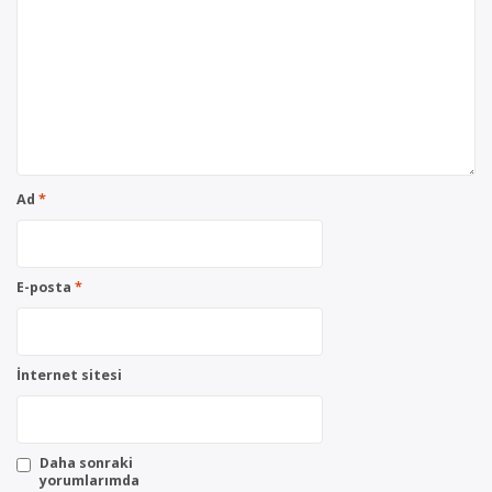
Ad
*
E-posta
*
İnternet sitesi
Daha sonraki
yorumlarımda