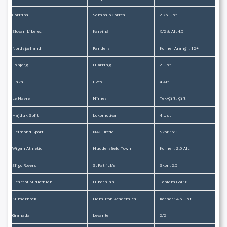
Coritiba
Sampaio Corrêa
2.75 Üst
Slovan Liberec
Karviná
X/2 & Alt 4.5
Nordsjælland
Randers
Korner Aralığı : 12+
Esbjerg
Hjørring
2 Üst
Haka
Ilves
4 Alt
Le Havre
Nîmes
Tek/Çift : Çift
Hajduk Split
Lokomotiva
4 Üst
Helmond Sport
NAC Breda
Skor : 5:3
Wigan Athletic
Huddersfield Town
Korner : 2.5 Alt
Sligo Rovers
St Patrick’s
Skor : 2:5
Heart of Midlothian
Hibernian
Toplam Gol : 8
Kilmarnock
Hamilton Academical
Korner : 4.5 Üst
Granada
Levante
2/2