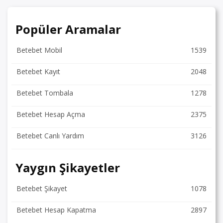
Popüler Aramalar
Betebet Mobil
1539
Betebet Kayıt
2048
Betebet Tombala
1278
Betebet Hesap Açma
2375
Betebet Canlı Yardım
3126
Yaygın Şikayetler
Betebet Şikayet
1078
Betebet Hesap Kapatma
2897