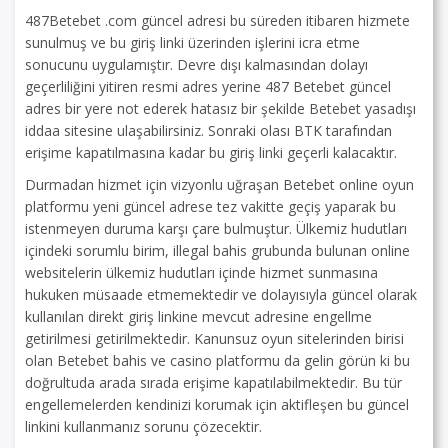
487Betebet .com güncel adresi bu süreden itibaren hizmete
sunulmuş ve bu giriş linki üzerinden işlerini icra etme
sonucunu uygulamıştır. Devre dışı kalmasından dolayı
geçerliliğini yitiren resmi adres yerine 487 Betebet güncel
adres bir yere not ederek hatasız bir şekilde Betebet yasadışı
iddaa sitesine ulaşabilirsiniz. Sonraki olası BTK tarafından
erişime kapatılmasına kadar bu giriş linki geçerli kalacaktır.
Durmadan hizmet için vizyonlu uğraşan Betebet online oyun
platformu yeni güncel adrese tez vakitte geçiş yaparak bu
istenmeyen duruma karşı çare bulmuştur. Ülkemiz hudutları
içindeki sorumlu birim, illegal bahis grubunda bulunan online
websitelerin ülkemiz hudutları içinde hizmet sunmasına
hukuken müsaade etmemektedir ve dolayısıyla güncel olarak
kullanılan direkt giriş linkine mevcut adresine engellme
getirilmesi getirilmektedir. Kanunsuz oyun sitelerinden birisi
olan Betebet bahis ve casino platformu da gelin görün ki bu
doğrultuda arada sırada erişime kapatılabilmektedir. Bu tür
engellemelerden kendinizi korumak için aktifleşen bu güncel
linkini kullanmanız sorunu çözecektir.