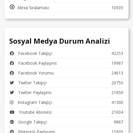
Alexa Sıralaması:
10505
Sosyal Medya Durum Analizi
Facebook Takipçi:
42253
Facebook Paylaşımı:
19987
Facebook Yorumu:
24613
Twitter Takipçi:
20755
Twitter Paylaşımı:
21859
Instagram Takipçi:
41300
Youtube Abonesi:
21604
Google Takipçi:
9867
Pinterest Paylaşımı:
11605