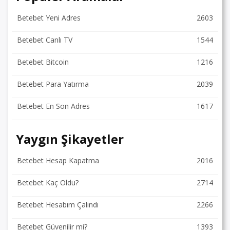
Betebet Yeni Adres
2603
Betebet Canlı TV
1544
Betebet Bitcoin
1216
Betebet Para Yatırma
2039
Betebet En Son Adres
1617
Yaygın Şikayetler
Betebet Hesap Kapatma
2016
Betebet Kaç Oldu?
2714
Betebet Hesabım Çalındı
2266
Betebet Güvenilir mi?
1393