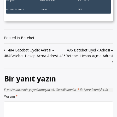
Dnipro-1
Kolos Kovalivka
X & Üst 2.5
Apollon Smirnis
Lamia
MS0
Posted in
Betebet
Yazı
484 Betebet Üyelik Adresi –
486 Betebet Üyelik Adresi –
484Betebet Hesap Açma Adresi
486Betebet Hesap Açma Adresi
gezinmesi
Bir yanıt yazın
E-posta adresiniz yayınlanmayacak.
Gerekli alanlar
*
ile işaretlenmişlerdir
Yorum
*