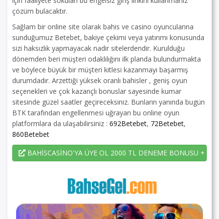
için faaliyete sokulan bu engelsiz giriş linkini kullanmanız
çözüm bulacaktır.
Sağlam bir online site olarak bahis ve casino oyuncularına
sunduğumuz Betebet, bakiye çekimi veya yatırımı konusunda
sizi haksızlık yapmayacak nadir sitelerdendir. Kurulduğu
dönemden beri müşteri odaklılığını ilk planda bulundurmakta
ve böylece büyük bir müşteri kitlesi kazanmayı başarmış
durumdadır. Arzettiği yüksek oranlı bahisler , geniş oyun
seçenekleri ve çok kazançlı bonuslar sayesinde kumar
sitesinde güzel saatler geçireceksiniz. Bunların yanında bugün
BTK tarafından engellenmesi uğrayan bu online oyun
platformlara da ulaşabilirsiniz :
692Betebet
,
72Betebet
,
860Betebet
BAHİSCASİNO'YA ÜYE OL 2000 TL DENEME BONUSU + 225