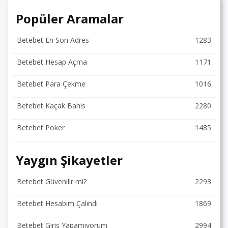
Popüler Aramalar
Betebet En Son Adres
1283
Betebet Hesap Açma
1171
Betebet Para Çekme
1016
Betebet Kaçak Bahis
2280
Betebet Poker
1485
Yaygın Şikayetler
Betebet Güvenilir mi?
2293
Betebet Hesabım Çalındı
1869
Betebet Giriş Yapamıyorum
2994