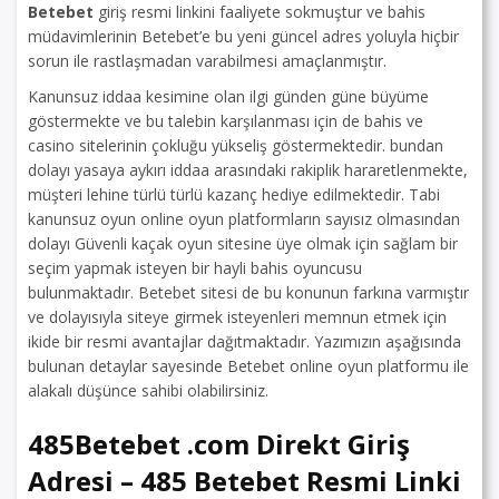
Betebet
giriş resmi linkini faaliyete sokmuştur ve bahis
müdavimlerinin Betebet’e bu yeni güncel adres yoluyla hiçbir
sorun ile rastlaşmadan varabilmesi amaçlanmıştır.
Kanunsuz iddaa kesimine olan ilgi günden güne büyüme
göstermekte ve bu talebin karşılanması için de bahis ve
casino sitelerinin çokluğu yükseliş göstermektedir. bundan
dolayı yasaya aykırı iddaa arasındaki rakiplik hararetlenmekte,
müşteri lehine türlü türlü kazanç hediye edilmektedir. Tabi
kanunsuz oyun online oyun platformların sayısız olmasından
dolayı Güvenli kaçak oyun sitesine üye olmak için sağlam bir
seçim yapmak isteyen bir hayli bahis oyuncusu
bulunmaktadır. Betebet sitesi de bu konunun farkına varmıştır
ve dolayısıyla siteye girmek isteyenleri memnun etmek için
ikide bir resmi avantajlar dağıtmaktadır. Yazımızın aşağısında
bulunan detaylar sayesinde Betebet online oyun platformu ile
alakalı düşünce sahibi olabilirsiniz.
485Betebet .com Direkt Giriş
Adresi – 485 Betebet Resmi Linki