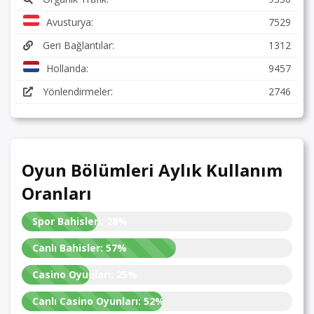
Avusturya:
7529
Geri Bağlantılar:
1312
Hollanda:
9457
Yönlendirmeler:
2746
Oyun Bölümleri Aylık Kullanım
Oranları
Spor Bahisleri:
28%
Canlı Bahisler:
57%
Casino Oyunları:
25%
Canlı Casino Oyunları:
52%