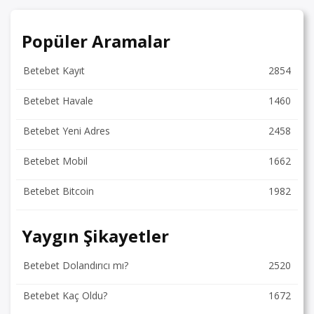
Popüler Aramalar
Betebet Kayıt
2854
Betebet Havale
1460
Betebet Yeni Adres
2458
Betebet Mobil
1662
Betebet Bitcoin
1982
Yaygın Şikayetler
Betebet Dolandırıcı mı?
2520
Betebet Kaç Oldu?
1672