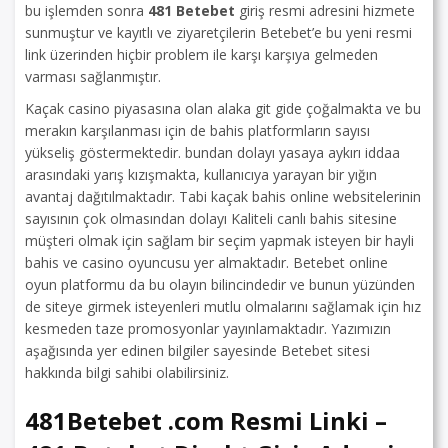
bu işlemden sonra
481 Betebet
giriş resmi adresini hizmete
sunmuştur ve kayıtlı ve ziyaretçilerin Betebet’e bu yeni resmi
link üzerinden hiçbir problem ile karşı karşıya gelmeden
varması sağlanmıştır.
Kaçak casino piyasasına olan alaka git gide çoğalmakta ve bu
merakın karşılanması için de bahis platformların sayısı
yükseliş göstermektedir. bundan dolayı yasaya aykırı iddaa
arasındaki yarış kızışmakta, kullanıcıya yarayan bir yığın
avantaj dağıtılmaktadır. Tabi kaçak bahis online websitelerinin
sayısının çok olmasından dolayı Kaliteli canlı bahis sitesine
müşteri olmak için sağlam bir seçim yapmak isteyen bir hayli
bahis ve casino oyuncusu yer almaktadır. Betebet online
oyun platformu da bu olayın bilincindedir ve bunun yüzünden
de siteye girmek isteyenleri mutlu olmalarını sağlamak için hız
kesmeden taze promosyonlar yayınlamaktadır. Yazımızın
aşağısında yer edinen bilgiler sayesinde Betebet sitesi
hakkında bilgi sahibi olabilirsiniz.
481Betebet .com Resmi Linki –