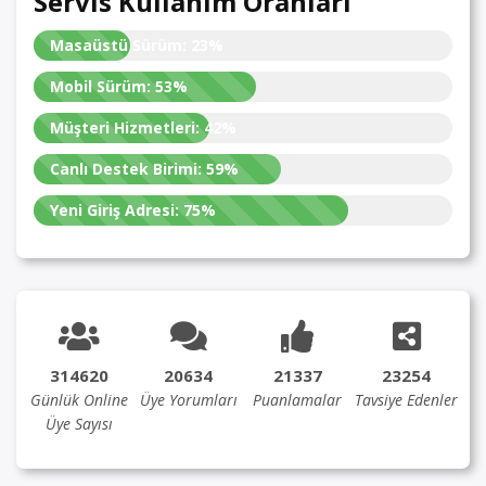
Servis Kullanım Oranları
Masaüstü Sürüm:
23%
Mobil Sürüm:
53%
Müşteri Hizmetleri:
42%
Canlı Destek Birimi:
59%
Yeni Giriş Adresi:
75%
314620
20634
21337
23254
Günlük Online
Üye Yorumları
Puanlamalar
Tavsiye Edenler
Üye Sayısı