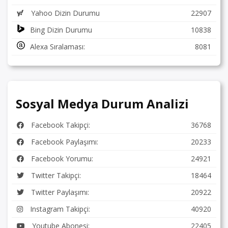
Yahoo Dizin Durumu
22907
Bing Dizin Durumu
10838
Alexa Sıralaması:
8081
Sosyal Medya Durum Analizi
Facebook Takipçi:
36768
Facebook Paylaşımı:
20233
Facebook Yorumu:
24921
Twitter Takipçi:
18464
Twitter Paylaşımı:
20922
Instagram Takipçi:
40920
Youtube Abonesi:
22405