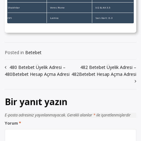
Shakhtar
Veres Rivne
X/2 & Alt 3.5
OFI
Lamia
Sarı Kart : 0-3
Posted in
Betebet
Yazı
480 Betebet Üyelik Adresi –
482 Betebet Üyelik Adresi –
480Betebet Hesap Açma Adresi
482Betebet Hesap Açma Adresi
gezinmesi
Bir yanıt yazın
E-posta adresiniz yayınlanmayacak.
Gerekli alanlar
*
ile işaretlenmişlerdir
Yorum
*