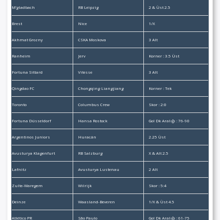
M’gladbach
RB Leipzig
2 & Üst 2.5
Brest
Nice
1/X
Akhmat Grozny
CSKA Moskova
3 Alt
Ranheim
Jerv
Korner : 3.5 Üst
Fortuna Sittard
Vitesse
3 Alt
Qingdao FC
Chongqing Liangjiang
Korner : Tek
Toronto
Columbus Crew
Skor : 2:0
Fortuna Düsseldorf
Hansa Rostock
Gol Dk Aralığı : 76-90
Argentinos Juniors
Huracán
2.25 Üst
Avusturya Klagenfurt
RB Salzburg
X & Alt 2.5
Lafnitz
Avusturya Lustenau
2 Alt
Zulte-Waregem
Wilrijk
Skor : 5:4
Deinze
Waasland-Beveren
1/X & Üst 4.5
Atlético PR
São Paulo
Gol Dk Aralığı : 61-75