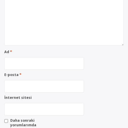
Ad
*
E-posta
*
İnternet sitesi
Daha sonraki
yorumlarımda