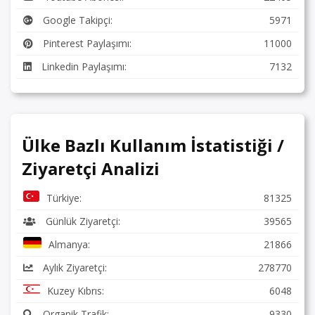
Google Takipçi:
5971
Pinterest Paylaşımı:
11000
Linkedin Paylaşımı:
7132
Ülke Bazlı Kullanım İstatistiği /
Ziyaretçi Analizi
Türkiye:
81325
Günlük Ziyaretçi:
39565
Almanya:
21866
Aylık Ziyaretçi:
278770
Kuzey Kıbrıs:
6048
Organik Trafik:
9330