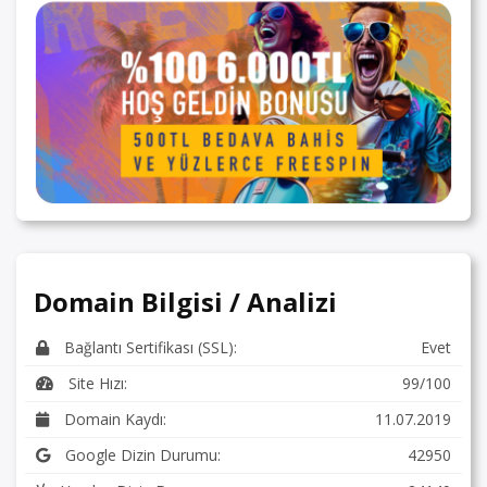
Domain Bilgisi / Analizi
Bağlantı Sertifikası (SSL):
Evet
Site Hızı:
99/100
Domain Kaydı:
11.07.2019
Google Dizin Durumu:
42950