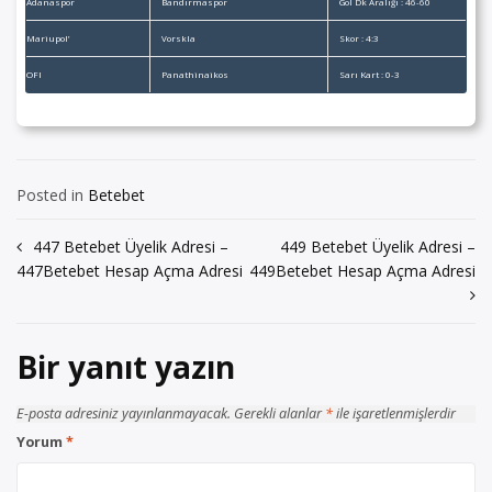
Adanaspor
Bandırmaspor
Gol Dk Aralığı : 46-60
Mariupol’
Vorskla
Skor : 4:3
OFI
Panathinaikos
Sarı Kart : 0-3
Posted in
Betebet
Yazı
447 Betebet Üyelik Adresi –
449 Betebet Üyelik Adresi –
447Betebet Hesap Açma Adresi
449Betebet Hesap Açma Adresi
gezinmesi
Bir yanıt yazın
E-posta adresiniz yayınlanmayacak.
Gerekli alanlar
*
ile işaretlenmişlerdir
Yorum
*