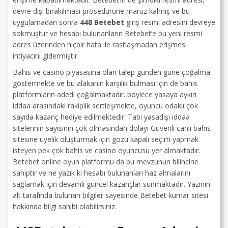
devre dışı bırakılması prosedürüne maruz kalmış ve bu
uygulamadan sonra
448 Betebet
giriş resmi adresini devreye
sokmuştur ve hesabı bulunanların Betebet’e bu yeni resmi
adres üzerinden hiçbir hata ile rastlaşmadan erişmesi
ihtiyacını gidermiştir.
Bahis ve casino piyasasına olan talep günden güne çoğalma
göstermekte ve bu alakanın karşılık bulması için de bahis
platformların adedi çoğalmaktadır. böylece yasaya aykırı
iddaa arasındaki rakiplik sertleşmekte, oyuncu odaklı çok
sayıda kazanç hediye edilmektedir. Tabi yasadışı iddaa
sitelerinin sayısının çok olmasından dolayı Güvenli canlı bahis
sitesine üyelik oluşturmak için gözü kapalı seçim yapmak
isteyen pek çok bahis ve casino oyuncusu yer almaktadır.
Betebet online oyun platformu da bu mevzunun bilincine
sahiptir ve ne yazık ki hesabı bulunanları haz almalarını
sağlamak için devamlı güncel kazançlar sunmaktadır. Yazının
alt tarafında bulunan bilgiler sayesinde Betebet kumar sitesi
hakkında bilgi sahibi olabilirsiniz.