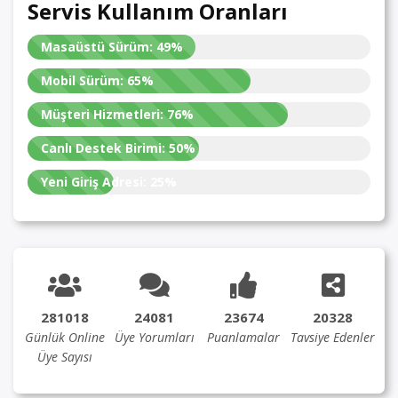
Servis Kullanım Oranları
Masaüstü Sürüm:
49%
Mobil Sürüm:
65%
Müşteri Hizmetleri:
76%
Canlı Destek Birimi:
50%
Yeni Giriş Adresi:
25%
281018
24081
23674
20328
Günlük Online
Üye Yorumları
Puanlamalar
Tavsiye Edenler
Üye Sayısı