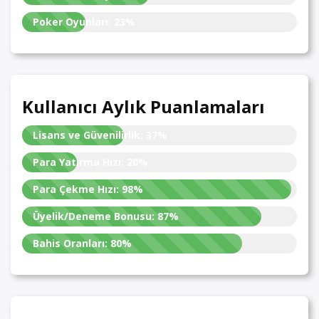
Poker Oyunları:
23%
Kullanıcı Aylık Puanlamaları
Lisans ve Güvenilirlik:
37%
Para Yatırma Hızı:
20%
Para Çekme Hızı:
98%
Üyelik/Deneme Bonusu:
87%
Bahis Oranları:
80%