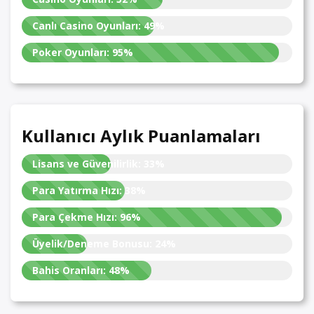
Canlı Casino Oyunları:
49%
Poker Oyunları:
95%
Kullanıcı Aylık Puanlamaları
Lisans ve Güvenilirlik:
33%
Para Yatırma Hızı:
38%
Para Çekme Hızı:
96%
Üyelik/Deneme Bonusu:
24%
Bahis Oranları:
48%