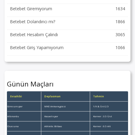
Betebet Giremiyorum
1634
Betebet Dolandırıcı mı?
1866
Betebet Hesabım Çalındı
3065
Betebet Giriş Yapamıyorum
1066
Günün Maçları
Evsahibi
Deplasman
Tahmin
Giresunspor
MKE Ankaragücü
1/X & Üst 2.5
Altınordu
Kocaelispor
Korner : 3.5 Üst
Osasuna
Athletic Bilbao
Korner : 0.5 Alt