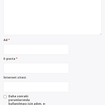
Ad
*
E-posta
*
İnternet sitesi
Daha sonraki
yorumlarımda
kullanılması için adım, e-