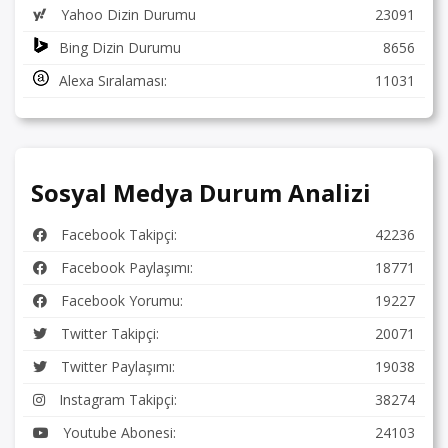
Yahoo Dizin Durumu
23091
Bing Dizin Durumu
8656
Alexa Sıralaması:
11031
Sosyal Medya Durum Analizi
Facebook Takipçi:
42236
Facebook Paylaşımı:
18771
Facebook Yorumu:
19227
Twitter Takipçi:
20071
Twitter Paylaşımı:
19038
Instagram Takipçi:
38274
Youtube Abonesi:
24103