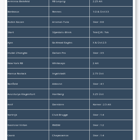
Arminia Bielefeld
RB Leipzig
2.25 Alt
Bordeaux
Rennes
1/2 & Üst 3.5
Rubin Kazan
Arsenal-Tula
Skor : 0:0
Start
Stjørdals-Blink
Tek/Çift : Tek
Ajax
Go Ahead Eagles
X & Üst 2.5
Hubei Zhongbo
Dalian Pro
Skor : 3:5
New York RB
Whitecaps
2 Alt
Hansa Rostock
Ingolstadt
2.75 Üst
Banfield
Aldosivi
Skor : 4:1
Avusturya Klagenfurt
Hartberg
3.25 Üst
Anif
Dornbirn
Korner : 2.5 Alt
Kortrijk
Club Brugge
Skor : 1:4
Excelsior Virton
RWDM
Skor : 1:2
Ceará
Chapecoense
Skor : 1:4