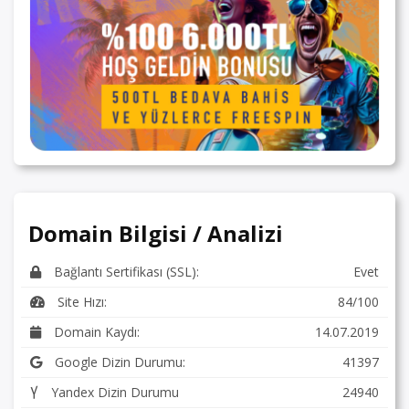
Domain Bilgisi / Analizi
Bağlantı Sertifikası (SSL):
Evet
Site Hızı:
84/100
Domain Kaydı:
14.07.2019
Google Dizin Durumu:
41397
Yandex Dizin Durumu
24940