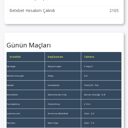
Betebet Hesabım Çalındı
2105
Günün Maçları
Evsahibi
Deplasman
Tahmin
Göztepe
Kayserispor
X veya 2
Bandırmaspor
Altay
X/2
Getafe
Valladolid
Tek/Çift : Tek
Brentford
Manchester City
Korner Aralığı : 0-8
Sampdoria
Fiorentina
2 Üst
Leverkusen
Arminia Bielefeld
Skor : 3:3
Nantes
Marsilya
Skor : 1:5