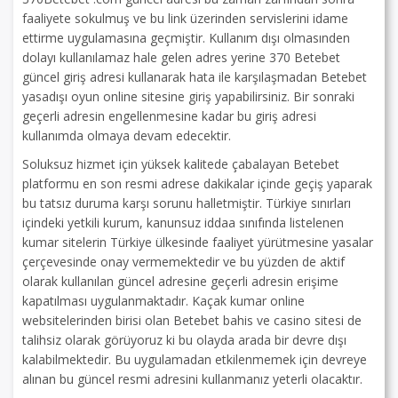
faaliyete sokulmuş ve bu link üzerinden servislerini idame
ettirme uygulamasına geçmiştir. Kullanım dışı olmasınden
dolayı kullanılamaz hale gelen adres yerine 370 Betebet
güncel giriş adresi kullanarak hata ile karşılaşmadan Betebet
yasadışı oyun online sitesine giriş yapabilirsiniz. Bir sonraki
geçerli adresin engellenmesine kadar bu giriş adresi
kullanımda olmaya devam edecektir.
Soluksuz hizmet için yüksek kalitede çabalayan Betebet
platformu en son resmi adrese dakikalar içinde geçiş yaparak
bu tatsız duruma karşı sorunu halletmiştir. Türkiye sınırları
içindeki yetkili kurum, kanunsuz iddaa sınıfında listelenen
kumar sitelerin Türkiye ülkesinde faaliyet yürütmesine yasalar
çerçevesinde onay vermemektedir ve bu yüzden de aktif
olarak kullanılan güncel adresine geçerli adresin erişime
kapatılması uygulanmaktadır. Kaçak kumar online
websitelerinden birisi olan Betebet bahis ve casino sitesi de
talihsiz olarak görüyoruz ki bu olayda arada bir devre dışı
kalabilmektedir. Bu uygulamadan etkilenmemek için devreye
alınan bu güncel resmi adresini kullanmanız yeterli olacaktır.