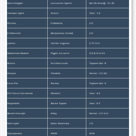
Grasshopper
Lausanne Sports
Gol Dk Aralığı : 31-45
Yverdon Sport
Kriens
Skor : 1:4
Parma
Cittadella
2/2
Cliftonville
Ballymena United
2/2
Juárez
Santos Laguna
2.75 Üst
Radomiak Radom
Pogon Szczecin
X/2 & Üst 4.5
Brann
Kristiansund
Toplam Gol : 8
Arouca
Tondela
Korner : 3.5 Alt
Casa Pia
Rio Ave
Toplam Gol : 6
FCV Farul Constanta
Mioveni
Skor : 4:3
Napredak
Backa Topola
Skor : 0:3
Bandırmaspor
Altay
Korner : 2.5 Üst
Mariupol’
Kolos Kovalivka
1/2
Olympiakos
PAOK
MS0