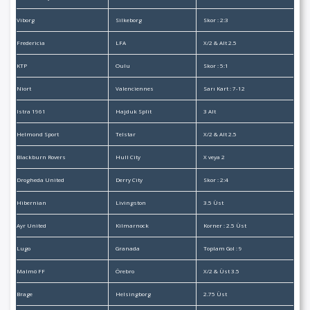
Viborg
Silkeborg
Skor : 2:3
Fredericia
LFA
X/2 & Alt 2.5
KTP
Oulu
Skor : 5:1
Niort
Valenciennes
Sarı Kart : 7-12
Istra 1961
Hajduk Split
3 Alt
Helmond Sport
Telstar
X/2 & Alt 2.5
Blackburn Rovers
Hull City
X veya 2
Drogheda United
Derry City
Skor : 2:4
Hibernian
Livingston
3.5 Üst
Ayr United
Kilmarnock
Korner : 2.5 Üst
Lugo
Granada
Toplam Gol : 9
Malmö FF
Örebro
X/2 & Üst 3.5
Brage
Helsingborg
2.75 Üst