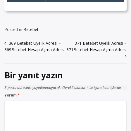
Posted in
Betebet
Yazı
369 Betebet Üyelik Adresi –
371 Betebet Üyelik Adresi –
369Betebet Hesap Açma Adresi
371Betebet Hesap Açma Adresi
gezinmesi
Bir yanıt yazın
E-posta adresiniz yayınlanmayacak.
Gerekli alanlar
*
ile işaretlenmişlerdir
Yorum
*