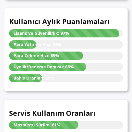
Kullanıcı Aylık Puanlamaları
Lisans ve Güvenilirlik:
97%
Para Yatırma Hızı:
24%
Para Çekme Hızı:
65%
Üyelik/Deneme Bonusu:
68%
Bahis Oranları:
29%
Servis Kullanım Oranları
Masaüstü Sürüm:
61%