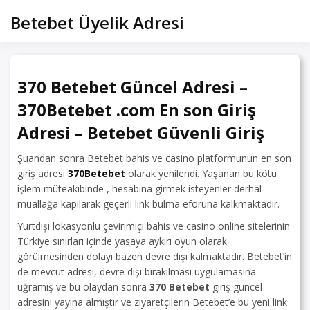
Skip
Betebet Üyelik Adresi
to
content
370 Betebet Güncel Adresi –
370Betebet .com En son Giriş
Adresi – Betebet Güvenli Giriş
Şuandan sonra Betebet bahis ve casino platformunun en son
giriş adresi
370Betebet
olarak yenilendi. Yaşanan bu kötü
işlem müteakıbinde , hesabına girmek isteyenler derhal
muallağa kapılarak geçerli link bulma eforuna kalkmaktadır.
Yurtdışı lokasyonlu çevirimiçi bahis ve casino online sitelerinin
Türkiye sınırları içinde yasaya aykırı oyun olarak
görülmesinden dolayı bazen devre dışı kalmaktadır. Betebet’in
de mevcut adresi, devre dışı bırakılması uygulamasına
uğramış ve bu olaydan sonra
370 Betebet
giriş güncel
adresini yayına almıştır ve ziyaretçilerin Betebet’e bu yeni link