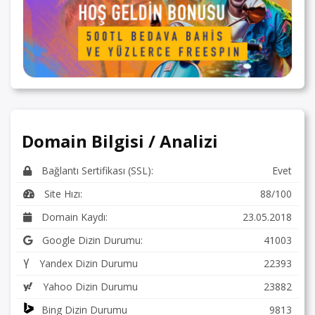
Domain Bilgisi / Analizi
Bağlantı Sertifikası (SSL):
Evet
Site Hızı:
88/100
Domain Kaydı:
23.05.2018
Google Dizin Durumu:
41003
Yandex Dizin Durumu
22393
Yahoo Dizin Durumu
23882
Bing Dizin Durumu
9813