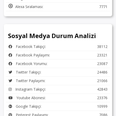
Alexa Sıralaması:
7771
Sosyal Medya Durum Analizi
Facebook Takipçi:
38112
Facebook Paylaşımı:
23321
Facebook Yorumu:
23087
Twitter Takipçi:
24486
Twitter Paylaşımı:
21066
Instagram Takipçi:
42843
Youtube Abonesi:
23376
Google Takipçi:
10999
Pinterest Paylaşımı:
7086