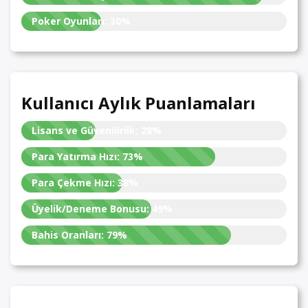
Poker Oyunları:
30%
Kullanıcı Aylık Puanlamaları
Lisans ve Güvenilirlik:
28%
Para Yatırma Hızı:
73%
Para Çekme Hızı:
38%
Üyelik/Deneme Bonusu:
49%
Bahis Oranları:
79%