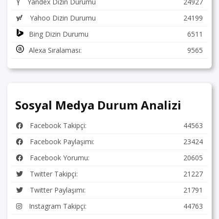
Yandex Dizin Durumu
24927
Yahoo Dizin Durumu
24199
Bing Dizin Durumu
6511
Alexa Sıralaması:
9565
Sosyal Medya Durum Analizi
Facebook Takipçi:
44563
Facebook Paylaşımı:
23424
Facebook Yorumu:
20605
Twitter Takipçi:
21227
Twitter Paylaşımı:
21791
Instagram Takipçi:
44763