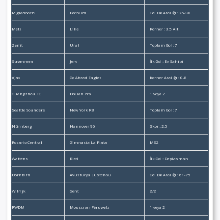
M’gladbach
Bochum
Gol Dk Aralığı : 76-90
Metz
Lille
Korner : 3.5 Alt
Zenit
Ural
Toplam Gol : 7
Strømmen
Jerv
İlk Gol : Ev Sahibi
Ajax
Go Ahead Eagles
Korner Aralığı : 0-8
Guangzhou FC
Dalian Pro
1 veya 2
Seattle Sounders
New York RB
Toplam Gol : 7
Nürnberg
Hannover 96
Skor : 2:5
Rosario Central
Gimnasia La Plata
MS2
Wattens
Ried
İlk Gol : Deplasman
Dornbirn
Avusturya Lustenau
Gol Dk Aralığı : 61-75
Wilrijk
Gent
2/2
RWDM
Mouscron-Péruwelz
1 veya 2