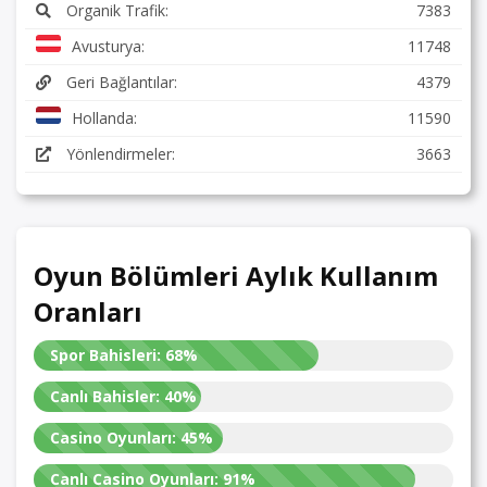
Organik Trafik:
7383
Avusturya:
11748
Geri Bağlantılar:
4379
Hollanda:
11590
Yönlendirmeler:
3663
Oyun Bölümleri Aylık Kullanım
Oranları
Spor Bahisleri:
68%
Canlı Bahisler:
40%
Casino Oyunları:
45%
Canlı Casino Oyunları:
91%