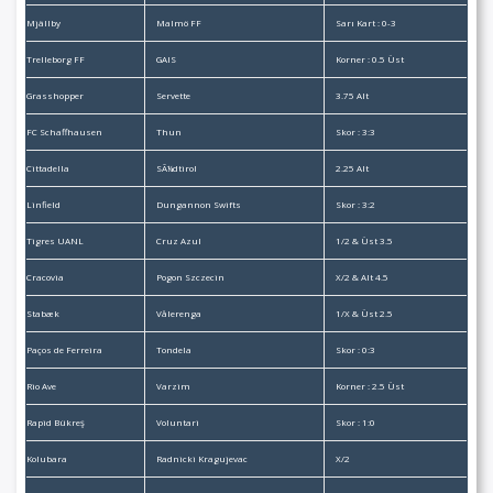
Mjällby
Malmö FF
Sarı Kart : 0-3
Trelleborg FF
GAIS
Korner : 0.5 Üst
Grasshopper
Servette
3.75 Alt
FC Schaffhausen
Thun
Skor : 3:3
Cittadella
SÃ¼dtirol
2.25 Alt
Linfield
Dungannon Swifts
Skor : 3:2
Tigres UANL
Cruz Azul
1/2 & Üst 3.5
Cracovia
Pogon Szczecin
X/2 & Alt 4.5
Stabæk
Vålerenga
1/X & Üst 2.5
Paços de Ferreira
Tondela
Skor : 0:3
Rio Ave
Varzim
Korner : 2.5 Üst
Rapid Bükreş
Voluntari
Skor : 1:0
Kolubara
Radnicki Kragujevac
X/2