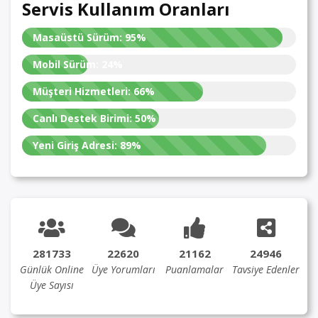
Servis Kullanım Oranları
Masaüstü Sürüm:
95%
Mobil Sürüm:
24%
Müşteri Hizmetleri:
66%
Canlı Destek Birimi:
50%
Yeni Giriş Adresi:
89%
281733
22620
21162
24946
Günlük Online
Üye Yorumları
Puanlamalar
Tavsiye Edenler
Üye Sayısı